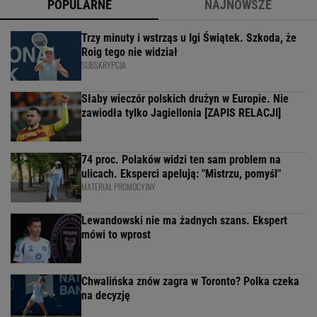
POPULARNE
NAJNOWSZE
Trzy minuty i wstrząs u Igi Świątek. Szkoda, że
Roig tego nie widział
SUBSKRYPCJA
Słaby wieczór polskich drużyn w Europie. Nie
zawiodła tylko Jagiellonia [ZAPIS RELACJI]
74 proc. Polaków widzi ten sam problem na
ulicach. Eksperci apelują: "Mistrzu, pomyśl"
MATERIAŁ PROMOCYJNY
Lewandowski nie ma żadnych szans. Ekspert
mówi to wprost
Chwalińska znów zagra w Toronto? Polka czeka
na decyzję