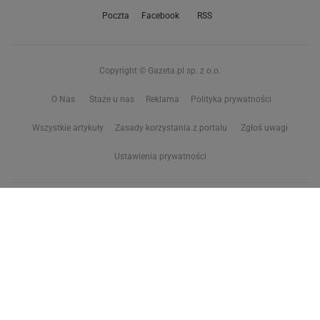
Poczta
Facebook
RSS
Copyright © Gazeta.pl sp. z o.o.
O Nas
Staże u nas
Reklama
Polityka prywatności
Wszystkie artykuły
Zasady korzystania z portalu
Zgłoś uwagi
Ustawienia prywatności
Właściciel niniejszego serwisu nie wyraża zgody na zwielokrotnianie ani inne
korzystanie z utworów rozpowszechnionych w tym serwisie, w celu
eksploracji tekstów i danych. Więcej informacji w
zastrzeżeniu dot. eksploracji tekstów i danych
Treści z
serwisów internetowych Grupy Wyborcza.pl
oraz serwisu tokfm.pl
prezentujemy w ramach komercyjnej współpracy z ich wydawcami:
Wyborcza sp. z o.o. oraz Grupą Radiową Agory sp. z o.o.
Wybrane treści z serwisu Sport.pl są dostępne po wykupieniu płatnej
subskrypcji