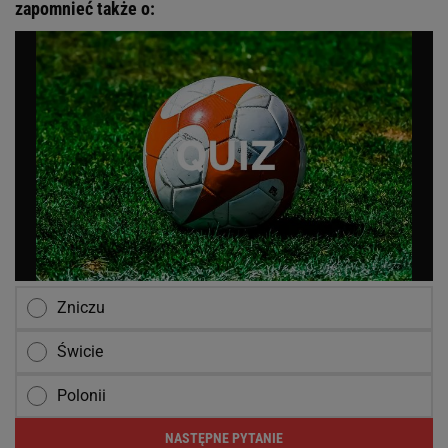
zapomnieć także o:
Zniczu
Świcie
Polonii
NASTĘPNE PYTANIE