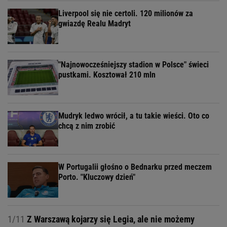
Liverpool się nie certoli. 120 milionów za
gwiazdę Realu Madryt
"Najnowocześniejszy stadion w Polsce" świeci
pustkami. Kosztował 210 mln
Mudryk ledwo wrócił, a tu takie wieści. Oto co
chcą z nim zrobić
W Portugalii głośno o Bednarku przed meczem
Porto. "Kluczowy dzień"
1/11
Z Warszawą kojarzy się Legia, ale nie możemy