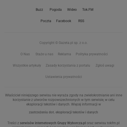
Buzz
Pogoda
Wideo
Tok.FM
Poczta
Facebook
RSS
Copyright © Gazeta.pl sp. z o.o.
O Nas
Staże u nas
Reklama
Polityka prywatności
Wszystkie artykuły
Zasady korzystania z portalu
Zgłoś uwagi
Ustawienia prywatności
Właściciel niniejszego serwisu nie wyraża zgody na zwielokrotnianie ani inne
korzystanie z utworów rozpowszechnionych w tym serwisie, w celu
eksploracji tekstów i danych. Więcej informacji w
zastrzeżeniu dot. eksploracji tekstów i danych
Treści z
serwisów internetowych Grupy Wyborcza.pl
oraz serwisu tokfm.pl