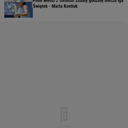
Pilne wieści z Toronto! Znamy godzinę meczu Iga
Świątek - Marta Kostiuk