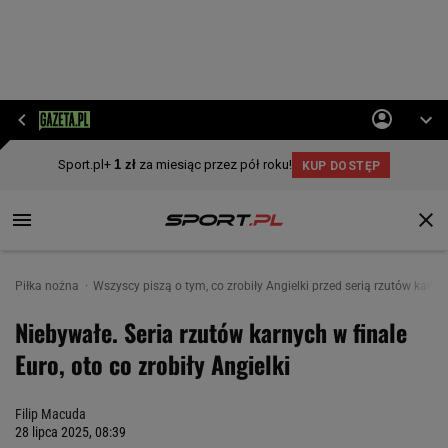
Piłka nożna
Wszyscy piszą o tym, co zrobiły Angielki przed serią rzutów karny
Niebywałe. Seria rzutów karnych w finale
Euro, oto co zrobiły Angielki
Filip Macuda
28 lipca 2025, 08:39