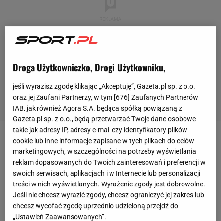
Droga Użytkowniczko, Drogi Użytkowniku,
jeśli wyrazisz zgodę klikając „Akceptuję”, Gazeta.pl sp. z o.o.
oraz jej Zaufani Partnerzy, w tym [
676
] Zaufanych Partnerów
IAB, jak również Agora S.A. będąca spółką powiązaną z
Gazeta.pl sp. z o.o., będą przetwarzać Twoje dane osobowe
takie jak adresy IP, adresy e-mail czy identyfikatory plików
cookie lub inne informacje zapisane w tych plikach do celów
Mistrzostwa Europy w piłce nożnej kobiet dobiegły
marketingowych, w szczególności na potrzeby wyświetlania
końca. Znamy najważniejsze rozstrzygnięcia
reklam dopasowanych do Twoich zainteresowań i preferencji w
turnieju. Padł on łupem Anglii, która w niedzielnym
swoich serwisach, aplikacjach i w Internecie lub personalizacji
treści w nich wyświetlanych. Wyrażenie zgody jest dobrowolne.
finale pokonała po rzutach karnych Hiszpanię. Kto
Jeśli nie chcesz wyrazić zgody, chcesz ograniczyć jej zakres lub
wie, czy triumf byłby możliwy, gdyby nie sprytna
chcesz wycofać zgodę uprzednio udzieloną przejdź do
sztuczka.
„Ustawień Zaawansowanych”.