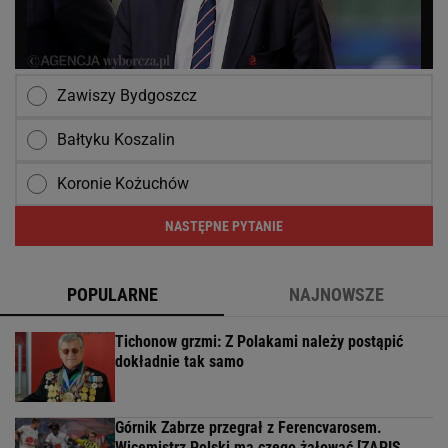
Zawiszy Bydgoszcz
Bałtyku Koszalin
Koronie Kożuchów
NASTĘPNE PYTANIE
POPULARNE
NAJNOWSZE
Tichonow grzmi: Z Polakami należy postąpić
dokładnie tak samo
Górnik Zabrze przegrał z Ferencvarosem.
Wicemistrz Polski ma czego żałować [ZAPIS