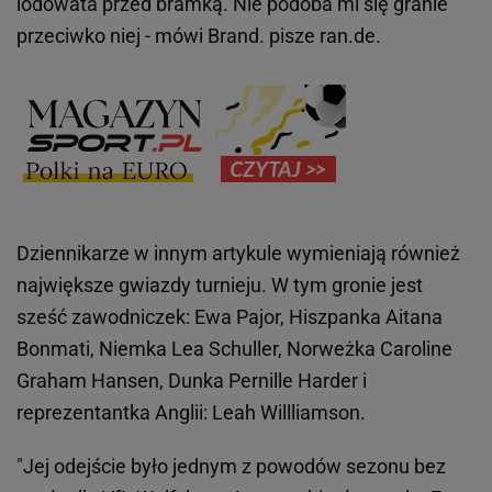
lodowata przed bramką. Nie podoba mi się granie
przeciwko niej - mówi Brand. pisze ran.de.
Dziennikarze w innym artykule wymieniają również
największe gwiazdy turnieju. W tym gronie jest
sześć zawodniczek: Ewa Pajor, Hiszpanka Aitana
Bonmati, Niemka Lea Schuller, Norweżka Caroline
Graham Hansen, Dunka Pernille Harder i
reprezentantka Anglii: Leah Willliamson.
"Jej odejście było jednym z powodów sezonu bez