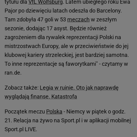
tytułu dla
VfL Wolfsburg
. Latem ubiegłego roku Ewa
Pajor po dziewięciu latach odeszła do Barcelony.
Tam zdobyła 47 goli w 53
meczach
w zeszłym
sezonie, dodając 17 asyst. Będzie również
zagrożeniem dla rywalek reprezentacji Polski na
mistrzostwach Europy, ale w przeciwieństwie do jej
klubowej kariery strzeleckiej, jest bardziej samotna.
To inne reprezentacje są faworytkami" - czytamy w
ran.de.
Zobacz także:
Legia w ruinie. Oto jak naprawdę
wyglądają finanse. Katastrofa
Początek meczu
Polska
- Niemcy w piątek o godz.
21. Relacja na żywo na Sport.pl i w aplikacji mobilnej
Sport.pl LIVE.