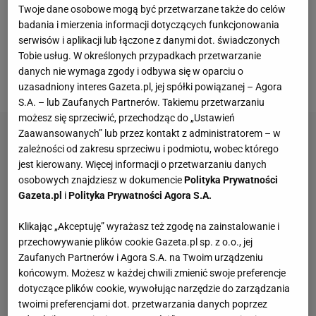
Twoje dane osobowe mogą być przetwarzane także do celów
kibice, piękne wykonanie obu hymnów - to wszystko
badania i mierzenia informacji dotyczących funkcjonowania
dalekie jest od codzienności w kobiecym futbolu. A
serwisów i aplikacji lub łączone z danymi dot. świadczonych
Tobie usług. W określonych przypadkach przetwarzanie
sam mecz? Palce lizać! -
pisał Dawid Szymczak,
danych nie wymaga zgody i odbywa się w oparciu o
dziennikarz Sport.pl, nasz wysłannik na turniej.
uzasadniony interes Gazeta.pl, jej spółki powiązanej – Agora
S.A. – lub Zaufanych Partnerów. Takiemu przetwarzaniu
możesz się sprzeciwić, przechodząc do „Ustawień
Zaawansowanych” lub przez kontakt z administratorem – w
zależności od zakresu sprzeciwu i podmiotu, wobec którego
jest kierowany. Więcej informacji o przetwarzaniu danych
osobowych znajdziesz w dokumencie
Polityka Prywatności
Gazeta.pl
i
Polityka Prywatności Agora S.A.
Klikając „Akceptuję” wyrażasz też zgodę na zainstalowanie i
przechowywanie plików cookie Gazeta.pl sp. z o.o., jej
Zaufanych Partnerów i Agora S.A. na Twoim urządzeniu
końcowym. Możesz w każdej chwili zmienić swoje preferencje
dotyczące plików cookie, wywołując narzędzie do zarządzania
twoimi preferencjami dot. przetwarzania danych poprzez