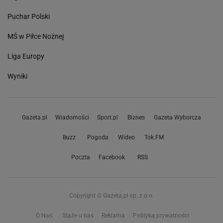
Puchar Polski
MŚ w Piłce Nożnej
Liga Europy
Wyniki
Gazeta.pl
Wiadomości
Sport.pl
Biznes
Gazeta Wyborcza
Buzz
Pogoda
Wideo
Tok.FM
Poczta
Facebook
RSS
Copyright © Gazeta.pl sp. z o.o.
O Nas
Staże u nas
Reklama
Polityka prywatności