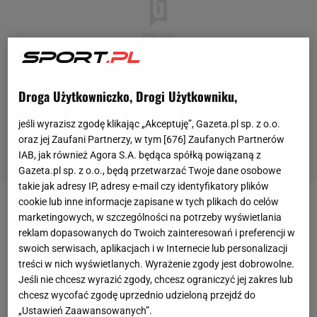
Droga Użytkowniczko, Drogi Użytkowniku,
jeśli wyrazisz zgodę klikając „Akceptuję”, Gazeta.pl sp. z o.o.
oraz jej Zaufani Partnerzy, w tym [
676
] Zaufanych Partnerów
IAB, jak również Agora S.A. będąca spółką powiązaną z
Gazeta.pl sp. z o.o., będą przetwarzać Twoje dane osobowe
takie jak adresy IP, adresy e-mail czy identyfikatory plików
cookie lub inne informacje zapisane w tych plikach do celów
W środę rozpoczęły się mistrzostwa Europy kobiet w
marketingowych, w szczególności na potrzeby wyświetlania
piłce nożnej. Na inaugurację Islandia przegrała 0:1
reklam dopasowanych do Twoich zainteresowań i preferencji w
swoich serwisach, aplikacjach i w Internecie lub personalizacji
(0:0) z Finlandią, a Szwajcaria uległa
Norwegii
1:2
treści w nich wyświetlanych. Wyrażenie zgody jest dobrowolne.
(1:0). "To było święto. Podniosłe i wzruszające tak,
Jeśli nie chcesz wyrazić zgody, chcesz ograniczyć jej zakres lub
że niejednej piłkarce zaszkliły się oczy. Wypełniony
chcesz wycofać zgodę uprzednio udzieloną przejdź do
„Ustawień Zaawansowanych”.
do ostatniego miejsca stadion, rozemocjonowani