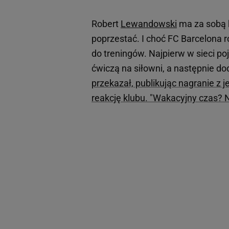
Robert
Lewandowski
ma za sobą k
poprzestać. I choć FC Barcelona r
do treningów. Najpierw w sieci po
ćwiczą na siłowni, a następnie do
przekazał, publikując nagranie z j
reakcję klubu. "Wakacyjny czas? N