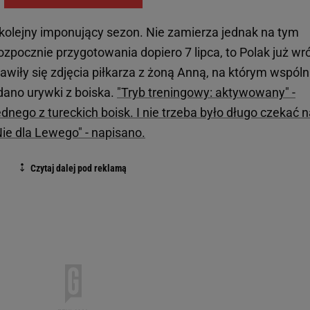
olejny imponujący sezon. Nie zamierza jednak na tym
ozpocznie przygotowania dopiero 7 lipca, to Polak już wró
jawiły się zdjęcia piłkarza z żoną Anną, na którym wspóln
dano urywki z boiska.
"Tryb treningowy: aktywowany" -
ednego z tureckich boisk. I nie trzeba było długo czekać 
ie dla Lewego" - napisano.