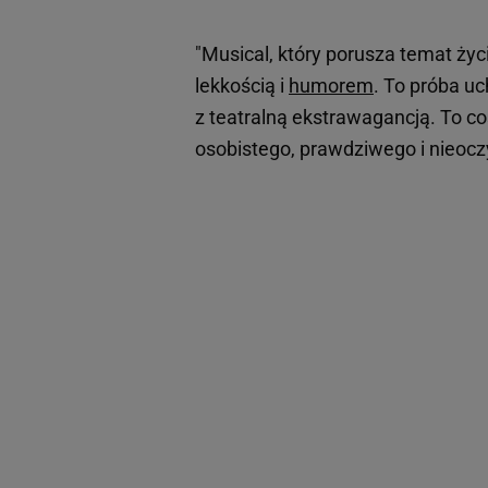
"Musical, który porusza temat ży
lekkością i
humorem
. To próba u
z teatralną ekstrawagancją. To co
osobistego, prawdziwego i nieoc