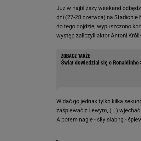
Już w najbliższy weekend odbędz
dni (27-28 czerwca) na Stadioni
do tego dojdzie, wypuszczono kon
występ zaliczyli aktor Antoni Kró
Świat dowiedział się o Ronaldinho
Widać go jednak tylko kilka sekund,
zaśpiewać z Lewym, (...) wjechać
A potem nagle - siły słabną - śpie