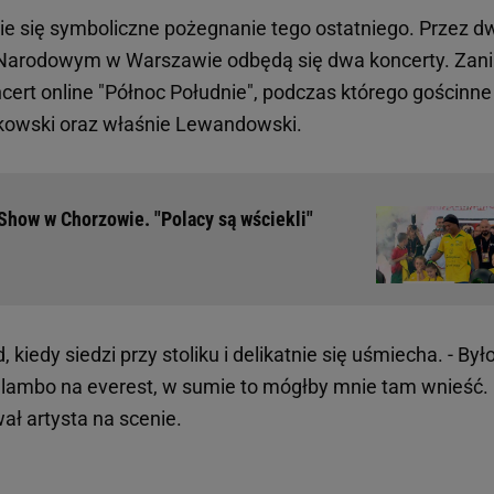
ie się symboliczne pożegnanie tego ostatniego. Przez d
e Narodowym w Warszawie odbędą się dwa koncerty. Zan
cert online "Północ Południe", podczas którego gościnne
likowski oraz właśnie Lewandowski.
 Show w Chorzowie. "Polacy są wściekli"
 kiedy siedzi przy stoliku i delikatnie się uśmiecha. - Był
 lambo na everest, w sumie to mógłby mnie tam wnieść. (
wał artysta na scenie.