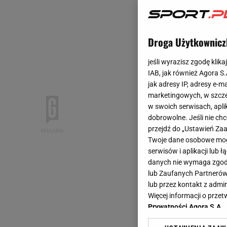
Droga Użytkownicz
jeśli wyrazisz zgodę klika
IAB, jak również Agora S
jak adresy IP, adresy e-m
marketingowych, w szcze
w swoich serwisach, aplik
dobrowolne. Jeśli nie ch
przejdź do „Ustawień Z
Twoje dane osobowe mogą
serwisów i aplikacji lub
danych nie wymaga zgody 
lub Zaufanych Partnerów
lub przez kontakt z admi
Więcej informacji o prz
Prywatności Agora S.A.