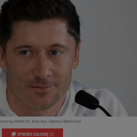
urce=ig_embed Fot. Kuba Atys / Agencja Wyborcza.pl
OTWÓRZ GALERIĘ
(3)