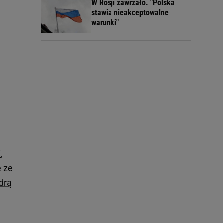
W Rosji zawrzało. "Polska
stawia nieakceptowalne
warunki"
i
,
ę ze
ndrą