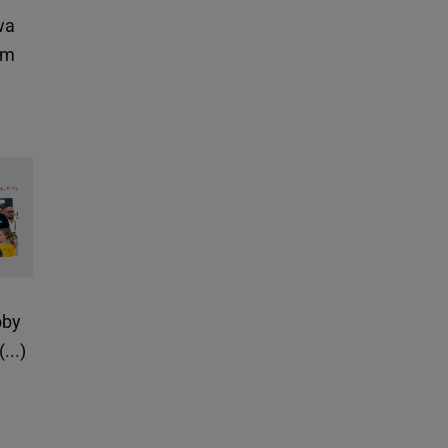
wa
im
oby
...)