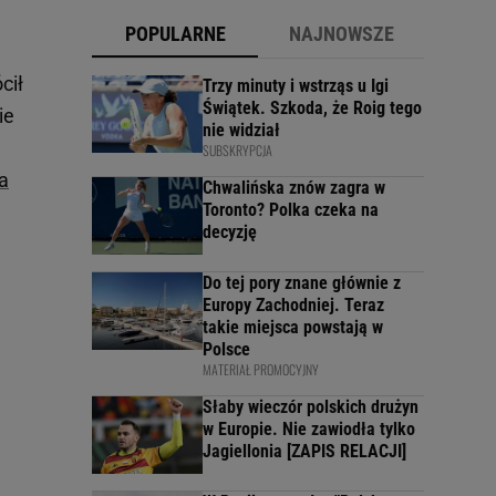
POPULARNE
NAJNOWSZE
cił
Trzy minuty i wstrząs u Igi
Świątek. Szkoda, że Roig tego
ie
nie widział
SUBSKRYPCJA
na
Chwalińska znów zagra w
Toronto? Polka czeka na
decyzję
Do tej pory znane głównie z
Europy Zachodniej. Teraz
takie miejsca powstają w
Polsce
MATERIAŁ PROMOCYJNY
Słaby wieczór polskich drużyn
w Europie. Nie zawiodła tylko
Jagiellonia [ZAPIS RELACJI]