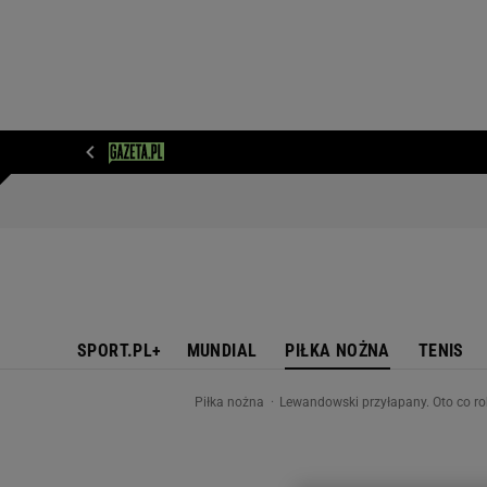
WIADOMOŚCI
NEXT
SPORT
PLOTEK
D
SPORT.PL+
MUNDIAL
PIŁKA NOŻNA
TENIS
Piłka nożna
Lewandowski przyłapany. Oto co ro