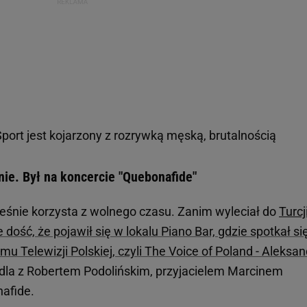
port jest kojarzony z rozrywką męską, brutalnością
nie. Był na koncercie "Quebonafide"
eśnie korzysta z wolnego czasu. Zanim wyleciał do
Turcj
e dość, że pojawił się w lokalu Piano Bar, gdzie spotkał si
mu Telewizji Polskiej, czyli The Voice of Poland - Aleksa
padla z Robertem Podolińskim, przyjacielem Marcinem
afide.