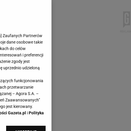
6
] Zaufanych Partnerów
woje dane osobowe takie
likach do celów
teresowań i preferencji
ażenie zgody jest
dę uprzednio udzieloną
yczących funkcjonowania
kach przetwarzanie
ązanej – Agora S.A. –
awień Zaawansowanych”
go jest kierowany.
ości Gazeta.pl
i
Polityka