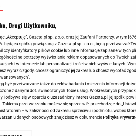
ko, Drogi Użytkowniku,
jąc „Akceptuję”, Gazeta.pl sp. z o.o. oraz jej Zaufani Partnerzy, w tym [
67
.A. będąca spółką powiązaną z Gazeta.pl sp. z o.o., będą przetwarzać T
ail czy identyfikatory plików cookie lub inne informacje zapisane w tych p
gólności na potrzeby wyświetlania reklam dopasowanych do Twoich zain
acjach i w Internecie lub personalizacji treści w nich wyświetlanych. Wyr
cesz wyrazić zgody, chcesz ograniczyć jej zakres lub chcesz wycofać zgo
aawansowanych”.
 być przetwarzane także do celów badania i mierzenia informacji dot
 łączone z danymi dot. świadczonych Tobie usług. W określonych przypad
i odbywa się w oparciu o uzasadniony interes Gazeta.pl, jej spółki powi
. Takiemu przetwarzaniu możesz się sprzeciwić, przechodząc do „Ust
nistratorem – w zależności od zakresu sprzeciwu i podmiotu, wobec które
etwarzaniu danych osobowych znajdziesz w dokumencie
Polityka Prywatn