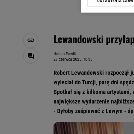
USTAWIENIA ZAA
Klikając „Akceptuję” wyra
Zaufanych Partnerów i A
dotyczące plików cookie,
odnośnik „Ustawienia pr
plików cookie możliwa je
Lewandowski przyłap
My, nasi Zaufani Partne
Użycie dokładnych danych
Przechowywanie informacji
Hubert Pawlik
27 czerwca 2025, 10:35
badnie odbiorców i uleps
Robert Lewandowski rozpoczął ju
wyleciał do Turcji, parę dni spęd
Spotkał się z kilkoma artystami,
największe wydarzenie najbliżs
- Byłoby zaśpiewać z Lewym - śpi