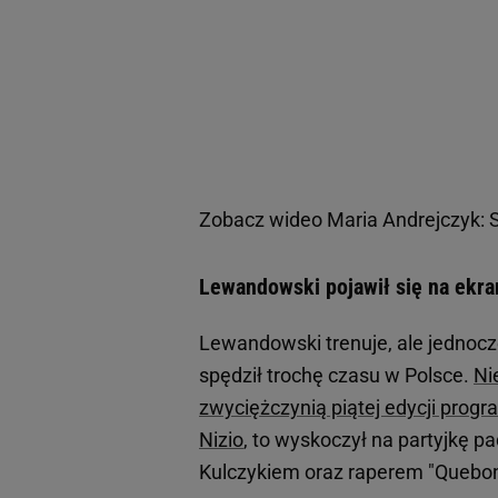
Zobacz wideo
Maria Andrejczyk: S
Lewandowski pojawił się na ekra
Lewandowski trenuje, ale jednocz
spędził trochę czasu w Polsce.
Ni
zwyciężczynią piątej edycji progra
Nizio
, to wyskoczył na partyjkę 
Kulczykiem oraz raperem "Quebon