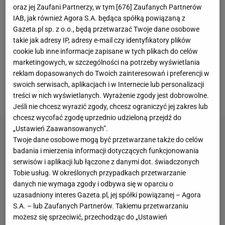
Lewandowskim okazał się zbyt trudny do
oraz jej Zaufani Partnerzy, w tym [
676
] Zaufanych Partnerów
IAB, jak również Agora S.A. będąca spółką powiązaną z
wyjaśnienia, przez co teraz szkoleniowiec musi
Gazeta.pl sp. z o.o., będą przetwarzać Twoje dane osobowe
szukać nowej pracy. Media podały bardzo dużo
takie jak adresy IP, adresy e-mail czy identyfikatory plików
szczegółów dotyczących wieczoru, kiedy odebrał on
cookie lub inne informacje zapisane w tych plikach do celów
marketingowych, w szczególności na potrzeby wyświetlania
opaskę kapitana kadry napastnikowi FC Barcelony.
reklam dopasowanych do Twoich zainteresowań i preferencji w
Brakowało jednak konkretnego głosu ze sztabu,
swoich serwisach, aplikacjach i w Internecie lub personalizacji
natomiast właśnie takiego się doczekaliśmy.
treści w nich wyświetlanych. Wyrażenie zgody jest dobrowolne.
Jeśli nie chcesz wyrazić zgody, chcesz ograniczyć jej zakres lub
chcesz wycofać zgodę uprzednio udzieloną przejdź do
„Ustawień Zaawansowanych”.
Twoje dane osobowe mogą być przetwarzane także do celów
badania i mierzenia informacji dotyczących funkcjonowania
serwisów i aplikacji lub łączone z danymi dot. świadczonych
Tobie usług. W określonych przypadkach przetwarzanie
danych nie wymaga zgody i odbywa się w oparciu o
uzasadniony interes Gazeta.pl, jej spółki powiązanej – Agora
S.A. – lub Zaufanych Partnerów. Takiemu przetwarzaniu
możesz się sprzeciwić, przechodząc do „Ustawień