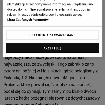
identyfikacji. Przechowywanie informacji na urządzeniu lub
dostęp do nich. Spersonalizowane reklamy i treści, pomiar
Zobacz wideo
reklam i treści, badnie odbiorców i ulepszanie usług.
Lista Zaufanych Partnerów
Mila zabrał głos ws. ostatnich zdarzeń w kadrze.
"Były to trudne dni"
USTAWIENIA ZAAWANSOWANE
Reprezentacja Polski dokładnie 6 czerwca pokonała
AKCEPTUJĘ
w towarzyskim spotkaniu Mołdawię 2:0. Był to nie
najlepszy
mecz
naszego zespołu, natomiast
najważniejsze, że zwycięski. Tego zabrakło za to
cztery dni później w Helsinkach, gdzie polegliśmy z
Finlandią 1:2. Nie minęło nawet 48 godzin, a
Probierz, który porwał się "z motyką na słońce",
podał się do dymisji. Tym samym po blisko dwóch
latach z kadrą pożegnał się również dotychczasowy
asystent trenera Sebastian Mila.