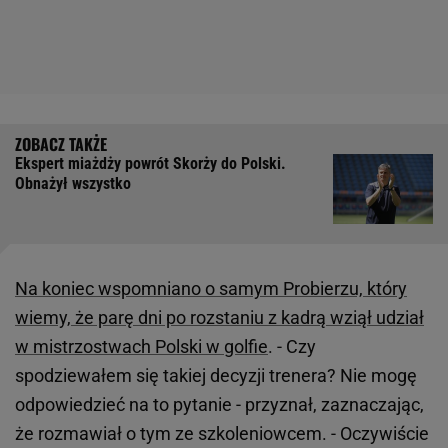
Ekspert miażdży powrót Skorży do Polski.
Obnażył wszystko
Na koniec wspomniano o samym Probierzu, który
wiemy, że parę dni po rozstaniu z kadrą wziął udział
w mistrzostwach Polski w golfie
. - Czy
spodziewałem się takiej decyzji trenera? Nie mogę
odpowiedzieć na to pytanie - przyznał, zaznaczając,
że rozmawiał o tym ze szkoleniowcem. - Oczywiście