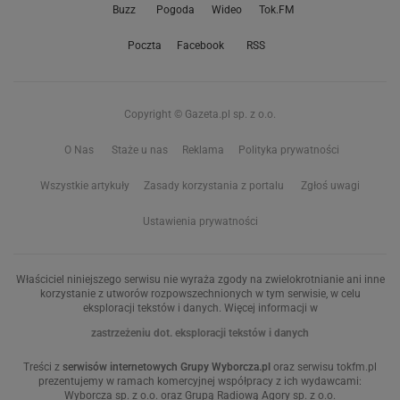
Buzz
Pogoda
Wideo
Tok.FM
Poczta
Facebook
RSS
Copyright © Gazeta.pl sp. z o.o.
O Nas
Staże u nas
Reklama
Polityka prywatności
Wszystkie artykuły
Zasady korzystania z portalu
Zgłoś uwagi
Ustawienia prywatności
Właściciel niniejszego serwisu nie wyraża zgody na zwielokrotnianie ani inne
korzystanie z utworów rozpowszechnionych w tym serwisie, w celu
eksploracji tekstów i danych. Więcej informacji w
zastrzeżeniu dot. eksploracji tekstów i danych
Treści z
serwisów internetowych Grupy Wyborcza.pl
oraz serwisu tokfm.pl
prezentujemy w ramach komercyjnej współpracy z ich wydawcami:
Wyborcza sp. z o.o. oraz Grupą Radiową Agory sp. z o.o.