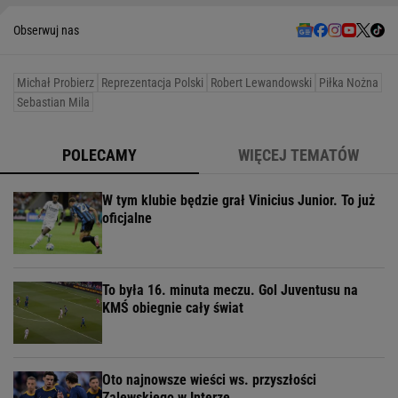
Obserwuj nas
Michał Probierz
Reprezentacja Polski
Robert Lewandowski
Piłka Nożna
Sebastian Mila
POLECAMY
WIĘCEJ TEMATÓW
W tym klubie będzie grał Vinicius Junior. To już
oficjalne
To była 16. minuta meczu. Gol Juventusu na
KMŚ obiegnie cały świat
Oto najnowsze wieści ws. przyszłości
Zalewskiego w Interze