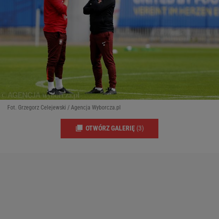
Fot. Grzegorz Celejewski / Agencja Wyborcza.pl
OTWÓRZ GALERIĘ
(3)