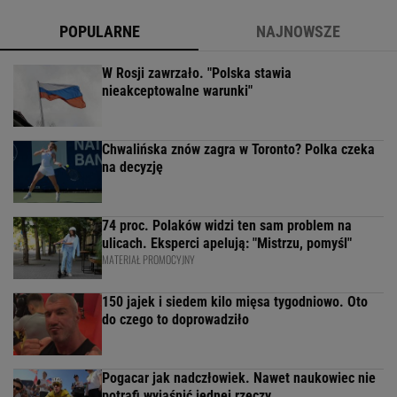
POPULARNE
NAJNOWSZE
W Rosji zawrzało. "Polska stawia
nieakceptowalne warunki"
Chwalińska znów zagra w Toronto? Polka czeka
na decyzję
74 proc. Polaków widzi ten sam problem na
ulicach. Eksperci apelują: "Mistrzu, pomyśl"
MATERIAŁ PROMOCYJNY
150 jajek i siedem kilo mięsa tygodniowo. Oto
do czego to doprowadziło
Pogacar jak nadczłowiek. Nawet naukowiec nie
potrafi wyjaśnić jednej rzeczy