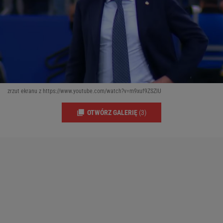
zrzut ekranu z https://www.youtube.com/watch?v=m9xuf9ZSZlU
OTWÓRZ GALERIĘ
(3)