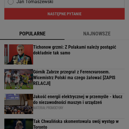
Jan Tomaszewski
NASTĘPNE PYTANIE
POPULARNE
NAJNOWSZE
Tichonow grzmi: Z Polakami należy postąpić
dokładnie tak samo
Górnik Zabrze przegrał z Ferencvarosem.
Wicemistrz Polski ma czego żałować [ZAPIS
RELACJI]
Jakość energii elektrycznej w przemyśle - klucz
do niezawodności maszyn i urządzeń
MATERIAŁ PROMOCYJNY
Tak Chwalińska skomentowała swój występ w
Toronto