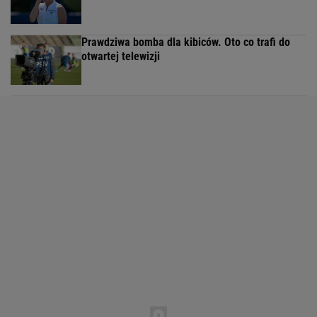
Prawdziwa bomba dla kibiców. Oto co trafi do
otwartej telewizji