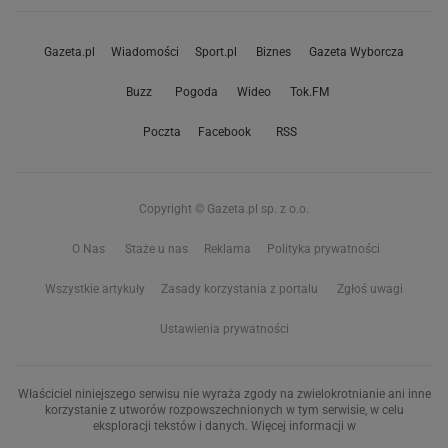
Gazeta.pl
Wiadomości
Sport.pl
Biznes
Gazeta Wyborcza
Buzz
Pogoda
Wideo
Tok.FM
Poczta
Facebook
RSS
Copyright © Gazeta.pl sp. z o.o.
O Nas
Staże u nas
Reklama
Polityka prywatności
Wszystkie artykuły
Zasady korzystania z portalu
Zgłoś uwagi
Ustawienia prywatności
Właściciel niniejszego serwisu nie wyraża zgody na zwielokrotnianie ani inne
korzystanie z utworów rozpowszechnionych w tym serwisie, w celu
eksploracji tekstów i danych. Więcej informacji w