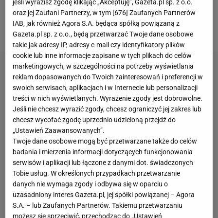
remisem. A w nocy z wtorku na środę Brazylijczycy
jeśli wyrazisz zgodę klikając „Akceptuję”, Gazeta.pl sp. z o.o.
oraz jej Zaufani Partnerzy, w tym [
676
] Zaufanych Partnerów
zagrali u siebie z Paragwajem, rewelacyjnie
IAB, jak również Agora S.A. będąca spółką powiązaną z
spisującym się w kwalifikacjach.
Gazeta.pl sp. z o.o., będą przetwarzać Twoje dane osobowe
takie jak adresy IP, adresy e-mail czy identyfikatory plików
cookie lub inne informacje zapisane w tych plikach do celów
marketingowych, w szczególności na potrzeby wyświetlania
reklam dopasowanych do Twoich zainteresowań i preferencji w
swoich serwisach, aplikacjach i w Internecie lub personalizacji
treści w nich wyświetlanych. Wyrażenie zgody jest dobrowolne.
Jeśli nie chcesz wyrazić zgody, chcesz ograniczyć jej zakres lub
chcesz wycofać zgodę uprzednio udzieloną przejdź do
„Ustawień Zaawansowanych”.
Twoje dane osobowe mogą być przetwarzane także do celów
badania i mierzenia informacji dotyczących funkcjonowania
serwisów i aplikacji lub łączone z danymi dot. świadczonych
Tobie usług. W określonych przypadkach przetwarzanie
danych nie wymaga zgody i odbywa się w oparciu o
uzasadniony interes Gazeta.pl, jej spółki powiązanej – Agora
S.A. – lub Zaufanych Partnerów. Takiemu przetwarzaniu
możesz się sprzeciwić, przechodząc do „Ustawień