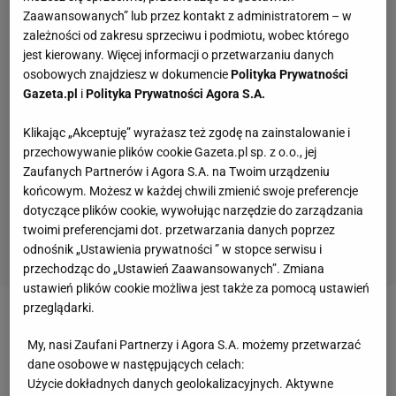
Zaawansowanych” lub przez kontakt z administratorem – w
zależności od zakresu sprzeciwu i podmiotu, wobec którego
jest kierowany. Więcej informacji o przetwarzaniu danych
osobowych znajdziesz w dokumencie
Polityka Prywatności
Gazeta.pl
i
Polityka Prywatności Agora S.A.
Klikając „Akceptuję” wyrażasz też zgodę na zainstalowanie i
przechowywanie plików cookie Gazeta.pl sp. z o.o., jej
Zaufanych Partnerów i Agora S.A. na Twoim urządzeniu
końcowym. Możesz w każdej chwili zmienić swoje preferencje
dotyczące plików cookie, wywołując narzędzie do zarządzania
twoimi preferencjami dot. przetwarzania danych poprzez
odnośnik „Ustawienia prywatności ” w stopce serwisu i
przechodząc do „Ustawień Zaawansowanych”. Zmiana
ustawień plików cookie możliwa jest także za pomocą ustawień
przeglądarki.
Zobacz wideo
Ma 73 lata i wciąż gra w piłkę
My, nasi Zaufani Partnerzy i Agora S.A. możemy przetwarzać
dane osobowe w następujących celach:
Carlo Ancelotti wreszcie zwycięski w reprezentacji
Użycie dokładnych danych geolokalizacyjnych. Aktywne