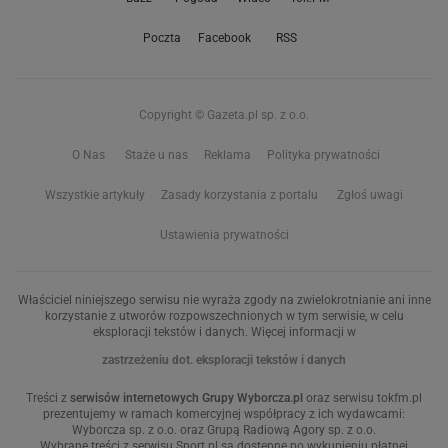
Poczta
Facebook
RSS
Copyright © Gazeta.pl sp. z o.o.
O Nas
Staże u nas
Reklama
Polityka prywatności
Wszystkie artykuły
Zasady korzystania z portalu
Zgłoś uwagi
Ustawienia prywatności
Właściciel niniejszego serwisu nie wyraża zgody na zwielokrotnianie ani inne
korzystanie z utworów rozpowszechnionych w tym serwisie, w celu
eksploracji tekstów i danych. Więcej informacji w
zastrzeżeniu dot. eksploracji tekstów i danych
Treści z
serwisów internetowych Grupy Wyborcza.pl
oraz serwisu tokfm.pl
prezentujemy w ramach komercyjnej współpracy z ich wydawcami:
Wyborcza sp. z o.o. oraz Grupą Radiową Agory sp. z o.o.
Wybrane treści z serwisu Sport.pl są dostępne po wykupieniu płatnej