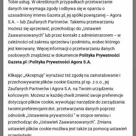
zeszłorocznych mistrzostwach Europy, gdzie
Tobie usług. W określonych przypadkach przetwarzanie
danych nie wymaga zgody i odbywa się w oparciu o
wygrała tylko jeden
mecz
i odpadła w 1/8 finału.
uzasadniony interes Gazeta.pl, jej spółki powiązanej – Agora
Później Włosi odpadli z Niemcami w ćwierćfinale
Ligi
S.A. – lub Zaufanych Partnerów. Takiemu przetwarzaniu
Narodów
, ale czara goryczy przelała się w ubiegły
możesz się sprzeciwić, przechodząc do „Ustawień
Zaawansowanych” lub przez kontakt z administratorem – w
piątek. Wówczas całkowicie rozczarowali i przegrali
zależności od zakresu sprzeciwu i podmiotu, wobec którego
aż 0:3 z Norwegią w eliminacjach mistrzostw
jest kierowany. Więcej informacji o przetwarzaniu danych
świata.
osobowych znajdziesz w dokumencie
Polityka Prywatności
Gazeta.pl
i
Polityka Prywatności Agora S.A.
Klikając „Akceptuję” wyrażasz też zgodę na zainstalowanie i
przechowywanie plików cookie Gazeta.pl sp. z o.o., jej
Zaufanych Partnerów i Agora S.A. na Twoim urządzeniu
końcowym. Możesz w każdej chwili zmienić swoje preferencje
dotyczące plików cookie, wywołując narzędzie do zarządzania
twoimi preferencjami dot. przetwarzania danych poprzez
odnośnik „Ustawienia prywatności ” w stopce serwisu i
przechodząc do „Ustawień Zaawansowanych”. Zmiana
ustawień plików cookie możliwa jest także za pomocą ustawień
przeglądarki.