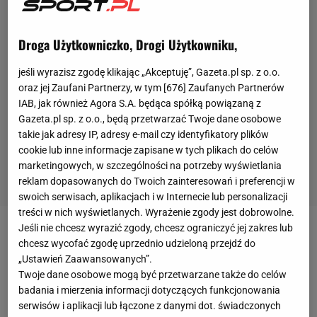
Droga Użytkowniczko, Drogi Użytkowniku,
jeśli wyrazisz zgodę klikając „Akceptuję”, Gazeta.pl sp. z o.o.
oraz jej Zaufani Partnerzy, w tym [
676
] Zaufanych Partnerów
IAB, jak również Agora S.A. będąca spółką powiązaną z
Gazeta.pl sp. z o.o., będą przetwarzać Twoje dane osobowe
takie jak adresy IP, adresy e-mail czy identyfikatory plików
cookie lub inne informacje zapisane w tych plikach do celów
marketingowych, w szczególności na potrzeby wyświetlania
reklam dopasowanych do Twoich zainteresowań i preferencji w
swoich serwisach, aplikacjach i w Internecie lub personalizacji
treści w nich wyświetlanych. Wyrażenie zgody jest dobrowolne.
Jeśli nie chcesz wyrazić zgody, chcesz ograniczyć jej zakres lub
Luciano Spalletti objął reprezentację Włoch w 2023
chcesz wycofać zgodę uprzednio udzieloną przejdź do
roku. Wydawało się, że wybór działaczy był słuszny,
„Ustawień Zaawansowanych”.
Twoje dane osobowe mogą być przetwarzane także do celów
ale rzeczywistość okazała się zupełnie inna.
badania i mierzenia informacji dotyczących funkcjonowania
Prowadzona przez niego kadra zawiodła na
serwisów i aplikacji lub łączone z danymi dot. świadczonych