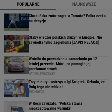
POPULARNE
NAJNOWSZE
Chwalińska znów zagra w Toronto? Polka czeka
na decyzję
Słaby wieczór polskich drużyn w Europie. Nie
zawiodła tylko Jagiellonia [ZAPIS RELACJI]
Wróciła do prowadzenia samochodu po 12-
letniej przerwie. Mówi, co pomogło jej
przełamać strach
MATERIAŁ PROMOCYJNY
Trzy minuty i wstrząs u Igi Świątek. Szkoda, że
Roig tego nie widział
SUBSKRYPCJA
W Rosji zawrzało. "Polska stawia
nieakceptowalne warunki"