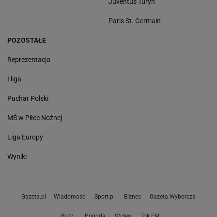
Juventus Turyn
Paris St. Germain
POZOSTAŁE
Reprezentacja
I liga
Puchar Polski
MŚ w Piłce Nożnej
Liga Europy
Wyniki
Gazeta.pl
Wiadomości
Sport.pl
Biznes
Gazeta Wyborcza
Buzz
Pogoda
Wideo
Tok.FM