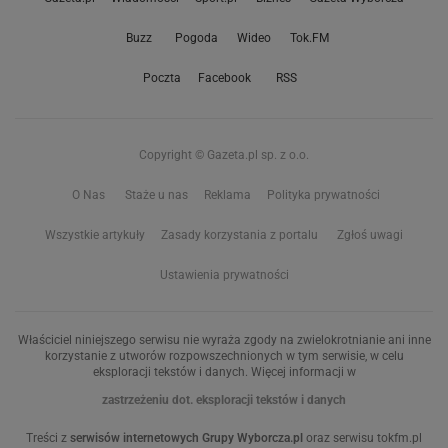
Buzz
Pogoda
Wideo
Tok.FM
Poczta
Facebook
RSS
Copyright © Gazeta.pl sp. z o.o.
O Nas
Staże u nas
Reklama
Polityka prywatności
Wszystkie artykuły
Zasady korzystania z portalu
Zgłoś uwagi
Ustawienia prywatności
Właściciel niniejszego serwisu nie wyraża zgody na zwielokrotnianie ani inne
korzystanie z utworów rozpowszechnionych w tym serwisie, w celu
eksploracji tekstów i danych. Więcej informacji w
zastrzeżeniu dot. eksploracji tekstów i danych
Treści z
serwisów internetowych Grupy Wyborcza.pl
oraz serwisu tokfm.pl