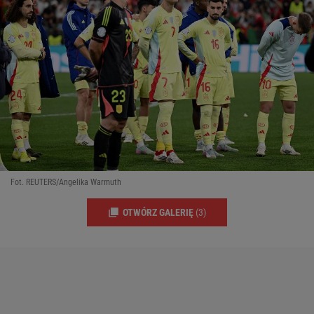
Fot. REUTERS/Angelika Warmuth
OTWÓRZ GALERIĘ
(3)