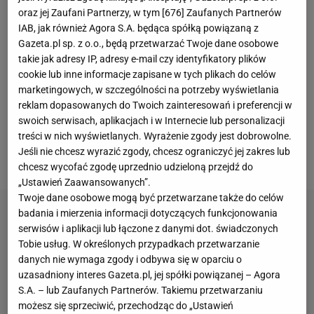
oraz jej Zaufani Partnerzy, w tym [
676
] Zaufanych Partnerów
Monachium dwukrotnie wychodziła na prowadzenie
IAB, jak również Agora S.A. będąca spółką powiązaną z
przeciwko Portugalii po golach Zubimendiego i
Gazeta.pl sp. z o.o., będą przetwarzać Twoje dane osobowe
Oyarzabala. Rywale odpowiedzieli jednak trafieniami
takie jak adresy IP, adresy e-mail czy identyfikatory plików
cookie lub inne informacje zapisane w tych plikach do celów
Nuno Mendesa i
Cristiano Ronaldo
. Tym sposobem
marketingowych, w szczególności na potrzeby wyświetlania
doprowadzili do remisu 2:2 i serii rzutów karnych, w
reklam dopasowanych do Twoich zainteresowań i preferencji w
których byli bezbłędni. Hiszpanów pogrążyła
swoich serwisach, aplikacjach i w Internecie lub personalizacji
treści w nich wyświetlanych. Wyrażenie zgody jest dobrowolne.
pomyłka Alvaro Moraty. A jak ten thriller
Jeśli nie chcesz wyrazić zgody, chcesz ograniczyć jej zakres lub
relacjonowała tamtejsza prasa?
chcesz wycofać zgodę uprzednio udzieloną przejdź do
„Ustawień Zaawansowanych”.
Twoje dane osobowe mogą być przetwarzane także do celów
badania i mierzenia informacji dotyczących funkcjonowania
serwisów i aplikacji lub łączone z danymi dot. świadczonych
Tobie usług. W określonych przypadkach przetwarzanie
danych nie wymaga zgody i odbywa się w oparciu o
uzasadniony interes Gazeta.pl, jej spółki powiązanej – Agora
S.A. – lub Zaufanych Partnerów. Takiemu przetwarzaniu
możesz się sprzeciwić, przechodząc do „Ustawień