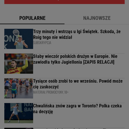
POPULARNE
NAJNOWSZE
Trzy minuty i wstrząs u Igi Świątek. Szkoda, że
Roig tego nie widział
SUBSKRYPCJA
Słaby wieczór polskich drużyn w Europie. Nie
zawiodła tylko Jagiellonia [ZAPIS RELACJI]
Tysiące osób zrobi to we wrześniu. Powód może
cię zaskoczyć
MATERIAŁ PROMOCYJNY, 18+
Chwalińska znów zagra w Toronto? Polka czeka
na decyzję