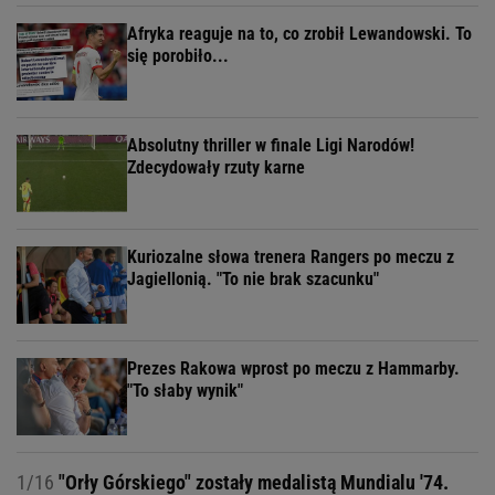
Afryka reaguje na to, co zrobił Lewandowski. To
się porobiło...
Absolutny thriller w finale Ligi Narodów!
Zdecydowały rzuty karne
Kuriozalne słowa trenera Rangers po meczu z
Jagiellonią. "To nie brak szacunku"
Prezes Rakowa wprost po meczu z Hammarby.
"To słaby wynik"
1/16
"Orły Górskiego" zostały medalistą Mundialu '74.