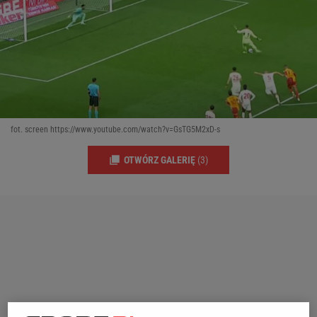
fot. screen https://www.youtube.com/watch?v=GsTG5M2xD-s
OTWÓRZ GALERIĘ
(3)