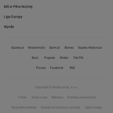
MŚ w Piłce Nożnej
Liga Europy
Wyniki
Gazeta.pl
Wiadomości
Sport.pl
Biznes
Gazeta Wyborcza
Buzz
Pogoda
Wideo
Tok.FM
Poczta
Facebook
RSS
Copyright © Gazeta.pl sp. z o.o.
O Nas
Staże u nas
Reklama
Polityka prywatności
Wszystkie artykuły
Zasady korzystania z portalu
Zgłoś uwagi