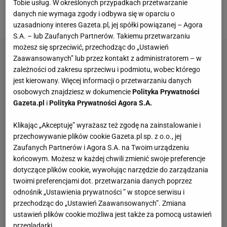
ze Stambułu pokonał Kayserispor 3:0. Spotkanie
Tobie usług. W określonych przypadkach przetwarzanie
danych nie wymaga zgody i odbywa się w oparciu o
przejdzie do historii.
uzasadniony interes Gazeta.pl, jej spółki powiązanej – Agora
S.A. – lub Zaufanych Partnerów. Takiemu przetwarzaniu
możesz się sprzeciwić, przechodząc do „Ustawień
Zaawansowanych” lub przez kontakt z administratorem – w
zależności od zakresu sprzeciwu i podmiotu, wobec którego
jest kierowany. Więcej informacji o przetwarzaniu danych
osobowych znajdziesz w dokumencie
Polityka Prywatności
Gazeta.pl
i
Polityka Prywatności Agora S.A.
Klikając „Akceptuję” wyrażasz też zgodę na zainstalowanie i
przechowywanie plików cookie Gazeta.pl sp. z o.o., jej
Zaufanych Partnerów i Agora S.A. na Twoim urządzeniu
końcowym. Możesz w każdej chwili zmienić swoje preferencje
dotyczące plików cookie, wywołując narzędzie do zarządzania
twoimi preferencjami dot. przetwarzania danych poprzez
odnośnik „Ustawienia prywatności ” w stopce serwisu i
przechodząc do „Ustawień Zaawansowanych”. Zmiana
ustawień plików cookie możliwa jest także za pomocą ustawień
przeglądarki.