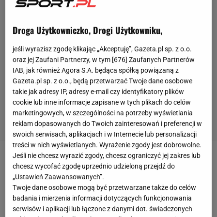
Droga Użytkowniczko, Drogi Użytkowniku,
jeśli wyrazisz zgodę klikając „Akceptuję”, Gazeta.pl sp. z o.o.
oraz jej Zaufani Partnerzy, w tym [
676
] Zaufanych Partnerów
IAB, jak również Agora S.A. będąca spółką powiązaną z
Gazeta.pl sp. z o.o., będą przetwarzać Twoje dane osobowe
takie jak adresy IP, adresy e-mail czy identyfikatory plików
cookie lub inne informacje zapisane w tych plikach do celów
marketingowych, w szczególności na potrzeby wyświetlania
reklam dopasowanych do Twoich zainteresowań i preferencji w
swoich serwisach, aplikacjach i w Internecie lub personalizacji
treści w nich wyświetlanych. Wyrażenie zgody jest dobrowolne.
Jeśli nie chcesz wyrazić zgody, chcesz ograniczyć jej zakres lub
Turecka Super Lig wchodzi w decydującą fazę
chcesz wycofać zgodę uprzednio udzieloną przejdź do
sezonu. Do końca rozgrywek pozostały tylko dwie
„Ustawień Zaawansowanych”.
Twoje dane osobowe mogą być przetwarzane także do celów
kolejki, ale już po 36. serii gier wiadomo, że mistrzem
badania i mierzenia informacji dotyczących funkcjonowania
po raz trzeci z rzędu będzie Galatasaray. Słynny klub
serwisów i aplikacji lub łączone z danymi dot. świadczonych