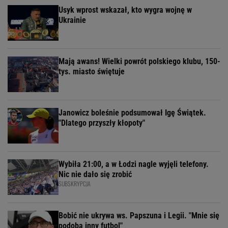
Usyk wprost wskazał, kto wygra wojnę w
Ukrainie
Mają awans! Wielki powrót polskiego klubu, 150-
tys. miasto świętuje
Janowicz boleśnie podsumował Igę Świątek.
"Dlatego przyszły kłopoty"
Wybiła 21:00, a w Łodzi nagle wyjęli telefony.
Nic nie dało się zrobić
SUBSKRYPCJA
Bobić nie ukrywa ws. Papszuna i Legii. "Mnie się
podoba inny futbol"