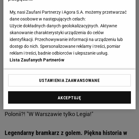
My, nasi Zaufani Partnerzy i Agora S.A. możemy przetwarzać
dane osobowe w następujących celach:
Użycie dokładnych danych geolokalizacyjnych. Aktywne
skanowanie charakterystyki urządzenia do celów
identyfikacji. Przechowywanie informacji na urządzeniu lub
dostęp do nich. Spersonalizowane reklamy i treści, pomiar
reklam i treści, badnie odbiorców i ulepszanie usług.
Lista Zaufanych Partnerów
USTAWIENIA ZAAWANSOWANE
AKCEPTUJĘ
Zobacz wideo
Jakub Kosecki był na trybunie kibiców
Polonii?! "W Warszawie tylko Legia!"
Legendarny bramkarz z golem. Piękna historia w