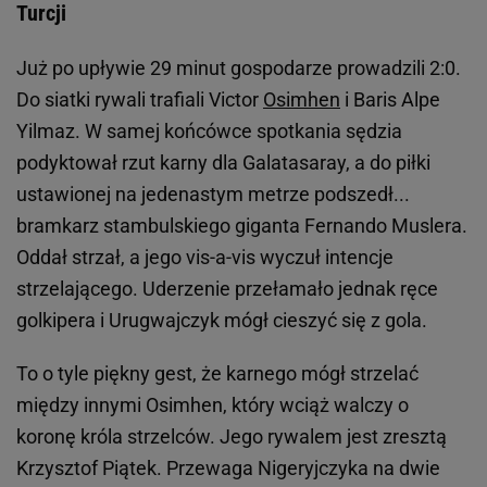
Turcji
Już po upływie 29 minut gospodarze prowadzili 2:0.
Do siatki rywali trafiali Victor
Osimhen
i Baris Alpe
Yilmaz. W samej końcówce spotkania sędzia
podyktował rzut karny dla Galatasaray, a do piłki
ustawionej na jedenastym metrze podszedł...
bramkarz stambulskiego giganta Fernando Muslera.
Oddał strzał, a jego vis-a-vis wyczuł intencje
strzelającego. Uderzenie przełamało jednak ręce
golkipera i Urugwajczyk mógł cieszyć się z gola.
To o tyle piękny gest, że karnego mógł strzelać
między innymi Osimhen, który wciąż walczy o
koronę króla strzelców. Jego rywalem jest zresztą
Krzysztof Piątek. Przewaga Nigeryjczyka na dwie