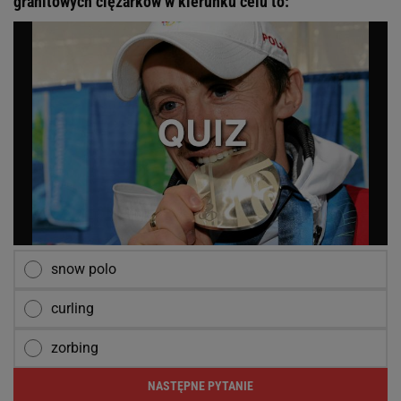
granitowych ciężarków w kierunku celu to:
snow polo
curling
zorbing
NASTĘPNE PYTANIE