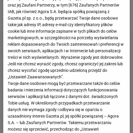
Ten wynik sprawił, że zespół Karima Benzemy i
oraz jej Zaufani Partnerzy, w tym [
676
] Zaufanych Partnerów
N'Golo Kante umocnił się na pozycji lidera, a Al-
IAB, jak również Agora S.A. będąca spółką powiązaną z
Nassr spadł na czwarte miejsce.
Gazeta.pl sp. z o.o., będą przetwarzać Twoje dane osobowe
takie jak adresy IP, adresy e-mail czy identyfikatory plików
cookie lub inne informacje zapisane w tych plikach do celów
marketingowych, w szczególności na potrzeby wyświetlania
reklam dopasowanych do Twoich zainteresowań i preferencji w
swoich serwisach, aplikacjach i w Internecie lub personalizacji
treści w nich wyświetlanych. Wyrażenie zgody jest dobrowolne.
Jeśli nie chcesz wyrazić zgody, chcesz ograniczyć jej zakres lub
chcesz wycofać zgodę uprzednio udzieloną przejdź do
„Ustawień Zaawansowanych”.
Twoje dane osobowe mogą być przetwarzane także do celów
badania i mierzenia informacji dotyczących funkcjonowania
serwisów i aplikacji lub łączone z danymi dot. świadczonych
Tobie usług. W określonych przypadkach przetwarzanie
danych nie wymaga zgody i odbywa się w oparciu o
uzasadniony interes Gazeta.pl, jej spółki powiązanej – Agora
S.A. – lub Zaufanych Partnerów. Takiemu przetwarzaniu
możesz się sprzeciwić, przechodząc do „Ustawień