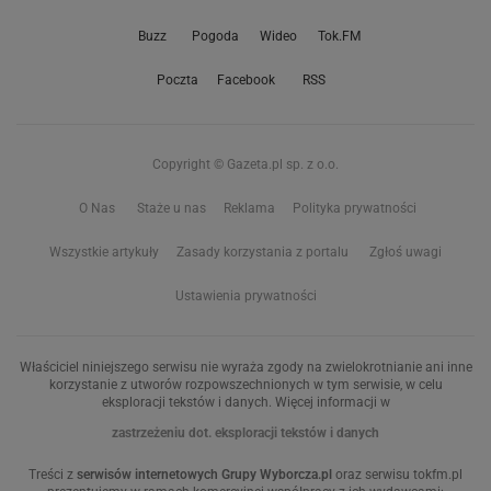
Buzz
Pogoda
Wideo
Tok.FM
Poczta
Facebook
RSS
Copyright © Gazeta.pl sp. z o.o.
O Nas
Staże u nas
Reklama
Polityka prywatności
Wszystkie artykuły
Zasady korzystania z portalu
Zgłoś uwagi
Ustawienia prywatności
Właściciel niniejszego serwisu nie wyraża zgody na zwielokrotnianie ani inne
korzystanie z utworów rozpowszechnionych w tym serwisie, w celu
eksploracji tekstów i danych. Więcej informacji w
zastrzeżeniu dot. eksploracji tekstów i danych
Treści z
serwisów internetowych Grupy Wyborcza.pl
oraz serwisu tokfm.pl