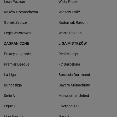
Lech Poznań
Wisła Płock
Raków Częstochowa
Widzew Łódź
Górnik Zabrze
Radomiak Radom
Legia Warszawa
Warta Poznań
ZAGRANICZNE
LIGA MISTRZÓW
Polacy za granicą
Real Madryt
Premier League
FC Barcelona
La Liga
Borussia Dortmund
Bundesliga
Bayern Monachium
Serie A
Manchester United
Ligue 1
Liverpool FC
Liga Europy
Napoli