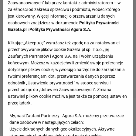
Zaawansowanych” lub przez kontakt z administratorem – w
zależności od zakresu sprzeciwu i podmiotu, wobec którego
jest kierowany. Więcej informacji o przetwarzaniu danych
osobowych znajdziesz w dokumencie
Polityka Prywatności
Gazeta.pl
i
Polityka Prywatności Agora S.A.
Klikając „Akceptuję” wyrażasz też zgodę na zainstalowanie i
przechowywanie plików cookie Gazeta.pl sp. z o.o., jej
Zaufanych Partnerów i Agora S.A. na Twoim urządzeniu
końcowym. Możesz w każdej chwili zmienić swoje preferencje
dotyczące plików cookie, wywołując narzędzie do zarządzania
twoimi preferencjami dot. przetwarzania danych poprzez
odnośnik „Ustawienia prywatności ” w stopce serwisu i
przechodząc do „Ustawień Zaawansowanych”. Zmiana
ustawień plików cookie możliwa jest także za pomocą ustawień
przeglądarki.
Zobacz wideo
Cristiano Ronaldo: Najlepszy w historii
My, nasi Zaufani Partnerzy i Agora S.A. możemy przetwarzać
jestem ja
dane osobowe w następujących celach:
Użycie dokładnych danych geolokalizacyjnych. Aktywne
skanowanie charakterystyki urządzenia do celów