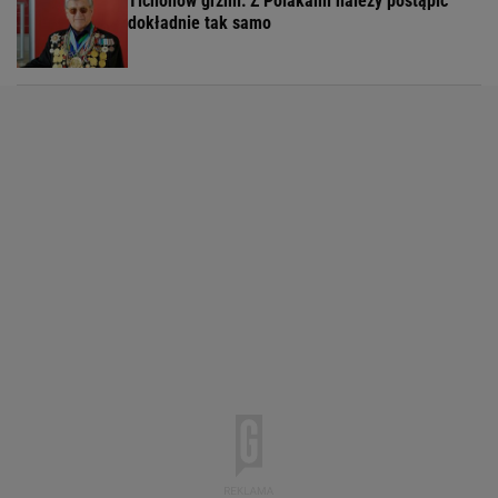
Tichonow grzmi: Z Polakami należy postąpić
dokładnie tak samo