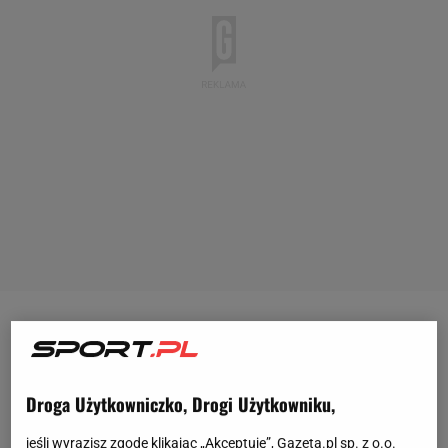
Końcówka sezonu w wykonaniu Al-Nassr jest bardzo
trudna. Drużyna
Cristiano Ronaldo
odpadła w
półfinale Azjatyckiej Ligi Mistrzów oraz przegrała
Droga Użytkowniczko, Drogi Użytkowniku,
ostatni mecz z Al-Ittihad 2:3, mimo prowadzenia 2:0.
jeśli wyrazisz zgodę klikając „Akceptuję”, Gazeta.pl sp. z o.o.