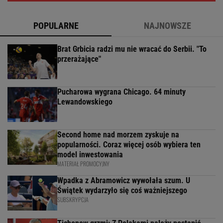
POPULARNE
NAJNOWSZE
Brat Grbicia radzi mu nie wracać do Serbii. "To
przerażające"
Pucharowa wygrana Chicago. 64 minuty
Lewandowskiego
Second home nad morzem zyskuje na
popularności. Coraz więcej osób wybiera ten
model inwestowania
MATERIAŁ PROMOCYJNY
Wpadka z Abramowicz wywołała szum. U
Świątek wydarzyło się coś ważniejszego
SUBSKRYPCJA