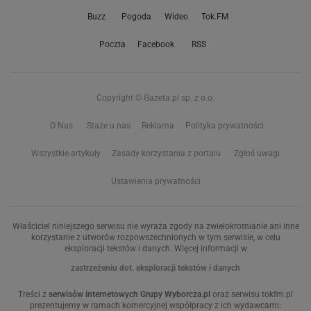
Buzz
Pogoda
Wideo
Tok.FM
Poczta
Facebook
RSS
Copyright © Gazeta.pl sp. z o.o.
O Nas
Staże u nas
Reklama
Polityka prywatności
Wszystkie artykuły
Zasady korzystania z portalu
Zgłoś uwagi
Ustawienia prywatności
Właściciel niniejszego serwisu nie wyraża zgody na zwielokrotnianie ani inne
korzystanie z utworów rozpowszechnionych w tym serwisie, w celu
eksploracji tekstów i danych. Więcej informacji w
zastrzeżeniu dot. eksploracji tekstów i danych
Treści z
serwisów internetowych Grupy Wyborcza.pl
oraz serwisu tokfm.pl
prezentujemy w ramach komercyjnej współpracy z ich wydawcami: