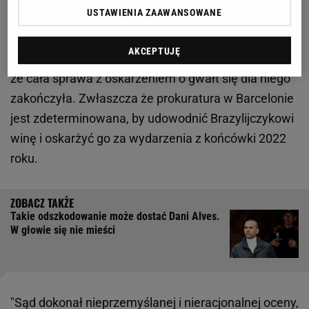
Prokuratura nie odpuszcza Daniemu Alvesowi.
USTAWIENIA ZAAWANSOWANE
"Średniowieczne zasady"
AKCEPTUJĘ
Uniewinnienie Alvesa przez
sąd
nie oznacza jednak,
że cała sprawa z oskarżeniem o gwałt się dla niego
zakończyła. Zwłaszcza że prokuratura w Barcelonie
jest zdeterminowana, by udowodnić Brazylijczykowi
winę i oskarżyć go za wydarzenia z końcówki 2022
roku.
Takie odszkodowanie może dostać Dani Alves.
W głowie się nie mieści
"Sąd dokonał nieprzemyślanej i nieracjonalnej oceny,