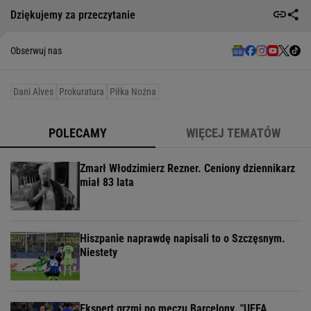
Dziękujemy za przeczytanie
Obserwuj nas
Dani Alves
Prokuratura
Piłka Nożna
POLECAMY
WIĘCEJ TEMATÓW
Zmarł Włodzimierz Rezner. Ceniony dziennikarz
miał 83 lata
Hiszpanie naprawdę napisali to o Szczęsnym.
Niestety
Ekspert grzmi po meczu Barcelony. "UEFA