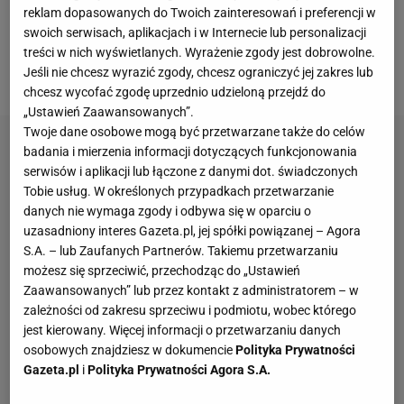
reklam dopasowanych do Twoich zainteresowań i preferencji w
a Sąd Najwyższy Katalonii wydał niespodziewany
swoich serwisach, aplikacjach i w Internecie lub personalizacji
wyrok. Po koniec kwietnia uniewinnił byłego
treści w nich wyświetlanych. Wyrażenie zgody jest dobrowolne.
Jeśli nie chcesz wyrazić zgody, chcesz ograniczyć jej zakres lub
piłkarza
.
chcesz wycofać zgodę uprzednio udzieloną przejdź do
„Ustawień Zaawansowanych”.
Twoje dane osobowe mogą być przetwarzane także do celów
badania i mierzenia informacji dotyczących funkcjonowania
serwisów i aplikacji lub łączone z danymi dot. świadczonych
Tobie usług. W określonych przypadkach przetwarzanie
danych nie wymaga zgody i odbywa się w oparciu o
uzasadniony interes Gazeta.pl, jej spółki powiązanej – Agora
S.A. – lub Zaufanych Partnerów. Takiemu przetwarzaniu
możesz się sprzeciwić, przechodząc do „Ustawień
Zaawansowanych” lub przez kontakt z administratorem – w
zależności od zakresu sprzeciwu i podmiotu, wobec którego
jest kierowany. Więcej informacji o przetwarzaniu danych
osobowych znajdziesz w dokumencie
Polityka Prywatności
Gazeta.pl
i
Polityka Prywatności Agora S.A.