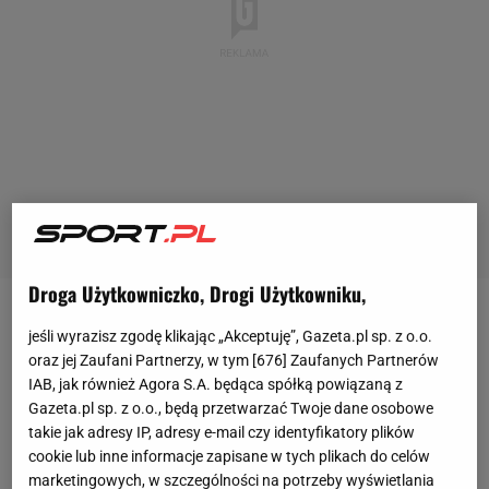
Droga Użytkowniczko, Drogi Użytkowniku,
Dani Alves został zatrzymany po tym, jak 30 grudnia
jeśli wyrazisz zgodę klikając „Akceptuję”, Gazeta.pl sp. z o.o.
2022 roku miał dopuścić się napaści seksualnej na
oraz jej Zaufani Partnerzy, w tym [
676
] Zaufanych Partnerów
IAB, jak również Agora S.A. będąca spółką powiązaną z
młodej kobiecie podczas pobytu w klubie w
Gazeta.pl sp. z o.o., będą przetwarzać Twoje dane osobowe
Barcelonie
. Brazylijczyk spędził wiele miesięcy w
takie jak adresy IP, adresy e-mail czy identyfikatory plików
areszcie, gdzie oczekiwał na proces. Prokuratura
cookie lub inne informacje zapisane w tych plikach do celów
marketingowych, w szczególności na potrzeby wyświetlania
domagała się dziewięciu lat pozbawienia wolności,