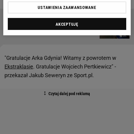
USTAWIENIA ZAAWANSOWANE
Hansi Flick ogłosił decyzję ws. Szczęsnego po
AKCEPTUJĘ
meczu FC Barcelony
"Gratulacje Arka Gdynia! Witamy z powrotem w
Ekstraklasie
. Gratulacje Wojciech Pertkiewicz" -
przekazał Jakub Seweryn ze Sport.pl.