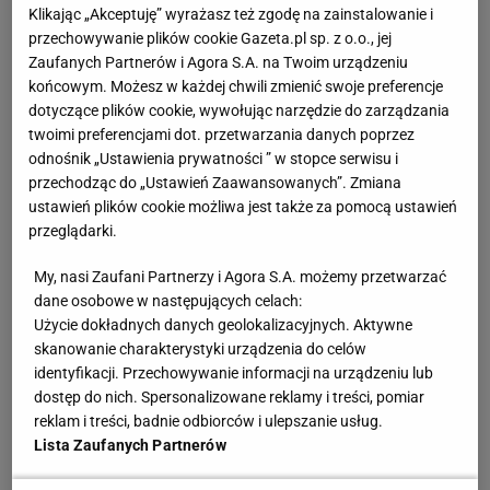
Klikając „Akceptuję” wyrażasz też zgodę na zainstalowanie i
Zobacz wideo
Kosecki wprost o przyszłości Feio po
przechowywanie plików cookie Gazeta.pl sp. z o.o., jej
finale Pucharu Polski! Oto cała prawda
Zaufanych Partnerów i Agora S.A. na Twoim urządzeniu
końcowym. Możesz w każdej chwili zmienić swoje preferencje
dotyczące plików cookie, wywołując narzędzie do zarządzania
Tak eksperci zareagowali na powrót Arki Gdynia do
twoimi preferencjami dot. przetwarzania danych poprzez
ekstraklasy. Wymowne słowa
odnośnik „Ustawienia prywatności ” w stopce serwisu i
przechodząc do „Ustawień Zaawansowanych”. Zmiana
ustawień plików cookie możliwa jest także za pomocą ustawień
Momentalnie po niedzielnym meczu na zwycięstwo
przeglądarki.
oraz awans Arki Gdynia do ekstraklasy zareagowali
My, nasi Zaufani Partnerzy i Agora S.A. możemy przetwarzać
eksperci. Filip Modrzejewski ze Sport.pl zauważył,
dane osobowe w następujących celach:
że zbyt dużo błędów popełnił arbiter, którego
Użycie dokładnych danych geolokalizacyjnych. Aktywne
decyzje wywołały bardzo duże kontrowersje.
skanowanie charakterystyki urządzenia do celów
identyfikacji. Przechowywanie informacji na urządzeniu lub
"Fatalny
mecz
sędziego Kuźmy" - napisał na portalu
dostęp do nich. Spersonalizowane reklamy i treści, pomiar
X.
reklam i treści, badnie odbiorców i ulepszanie usług.
Lista Zaufanych Partnerów