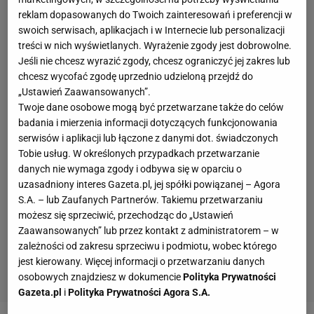
reklam dopasowanych do Twoich zainteresowań i preferencji w
swoich serwisach, aplikacjach i w Internecie lub personalizacji
treści w nich wyświetlanych. Wyrażenie zgody jest dobrowolne.
Jeśli nie chcesz wyrazić zgody, chcesz ograniczyć jej zakres lub
chcesz wycofać zgodę uprzednio udzieloną przejdź do
„Ustawień Zaawansowanych”.
Twoje dane osobowe mogą być przetwarzane także do celów
badania i mierzenia informacji dotyczących funkcjonowania
serwisów i aplikacji lub łączone z danymi dot. świadczonych
Tobie usług. W określonych przypadkach przetwarzanie
danych nie wymaga zgody i odbywa się w oparciu o
uzasadniony interes Gazeta.pl, jej spółki powiązanej – Agora
S.A. – lub Zaufanych Partnerów. Takiemu przetwarzaniu
możesz się sprzeciwić, przechodząc do „Ustawień
Zaawansowanych” lub przez kontakt z administratorem – w
zależności od zakresu sprzeciwu i podmiotu, wobec którego
jest kierowany. Więcej informacji o przetwarzaniu danych
osobowych znajdziesz w dokumencie
Polityka Prywatności
Gazeta.pl
i
Polityka Prywatności Agora S.A.