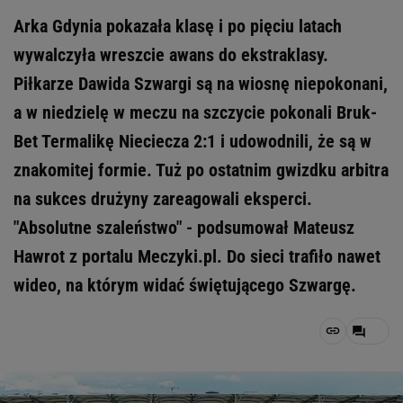
Arka Gdynia pokazała klasę i po pięciu latach
wywalczyła wreszcie awans do ekstraklasy.
Piłkarze Dawida Szwargi są na wiosnę niepokonani,
a w niedzielę w meczu na szczycie pokonali Bruk-
Bet Termalikę Nieciecza 2:1 i udowodnili, że są w
znakomitej formie. Tuż po ostatnim gwizdku arbitra
na sukces drużyny zareagowali eksperci.
"Absolutne szaleństwo" - podsumował Mateusz
Hawrot z portalu Meczyki.pl. Do sieci trafiło nawet
wideo, na którym widać świętującego Szwargę.