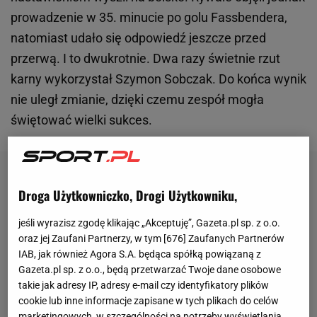
prowadzenie w 35. minucie po golu Fassbendera,
natomiast udało się odpowiedź jeszcze przed
przerwą. I to dwukrotnie. Dwa razy świetnie rzut
karny wykorzystał Szymon Sobczak. Do końca wynik
nie uległ zmianie, dzięki czemu zespół mogła
świętować wielki sukces.
Droga Użytkowniczko, Drogi Użytkowniku,
jeśli wyrazisz zgodę klikając „Akceptuję”, Gazeta.pl sp. z o.o.
oraz jej Zaufani Partnerzy, w tym [
676
] Zaufanych Partnerów
IAB, jak również Agora S.A. będąca spółką powiązaną z
Gazeta.pl sp. z o.o., będą przetwarzać Twoje dane osobowe
takie jak adresy IP, adresy e-mail czy identyfikatory plików
cookie lub inne informacje zapisane w tych plikach do celów
marketingowych, w szczególności na potrzeby wyświetlania