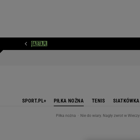
WIADOMOŚCI
NEXT
SPORT
PLOTEK
D
SPORT.PL+
PIŁKA NOŻNA
TENIS
SIATKÓWKA
Piłka nożna
Nie do wiary. Nagły zwrot w Wieczy