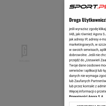
Droga Użytkownicz
jeśli wyrazisz zgodę klika
IAB, jak również Agora S
jak adresy IP, adresy e-m
marketingowych, w szcze
w swoich serwisach, aplik
dobrowolne. Jeśli nie ch
przejdź do „Ustawień Z
Twoje dane osobowe mogą
serwisów i aplikacji lub
danych nie wymaga zgody 
lub Zaufanych Partnerów
lub przez kontakt z admi
Więcej informacji o prz
Prywatności Agora S.A.