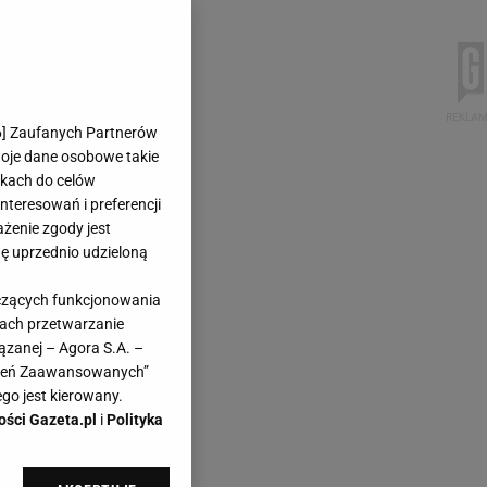
6
] Zaufanych Partnerów
woje dane osobowe takie
likach do celów
teresowań i preferencji
ażenie zgody jest
dę uprzednio udzieloną
yczących funkcjonowania
kach przetwarzanie
ązanej – Agora S.A. –
awień Zaawansowanych”
go jest kierowany.
ości Gazeta.pl
i
Polityka