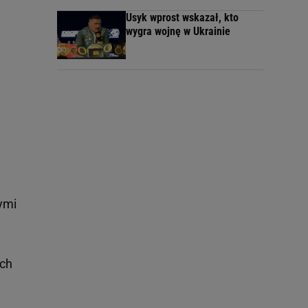
Usyk wprost wskazał, kto
wygra wojnę w Ukrainie
ymi
och