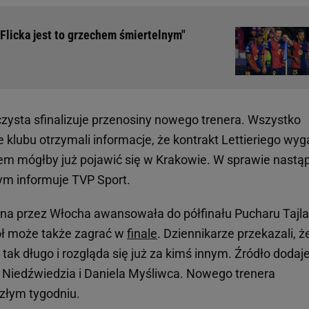
Flicka jest to grzechem śmiertelnym"
ysta sfinalizuje przenosiny nowego trenera. Wszystko
e klubu otrzymali informacje, że kontrakt Lettieriego wy
em mógłby już pojawić się w Krakowie. W sprawie nastąp
ym informuje TVP Sport.
na przez Włocha awansowała do półfinału Pucharu Tajlan
ół może także zagrać w
finale
. Dziennikarze przekazali, ż
ak długo i rozgląda się już za kimś innym. Źródło dodaje
 Niedźwiedzia i Daniela Myśliwca. Nowego trenera
złym tygodniu.