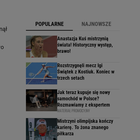
POPULARNE
NAJNOWSZE
nął
ę
Anastazja Kuś mistrzynią
świata! Historyczny występ,
wo
brawo!
Rozstrzygnęli mecz Igi
Świątek z Kostiuk. Koniec w
trzech setach
Jak teraz kupuje się nowy
samochód w Polsce?
Rozmawiamy z ekspertem
MATERIAŁ PROMOCYJNY
Mistrzyni olimpijska kończy
karierę. To żona znanego
piłkarza