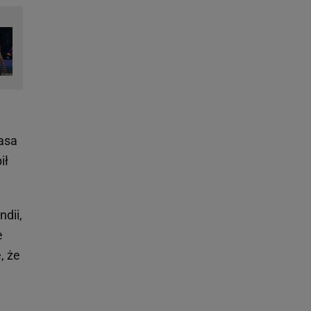
gasa
ił
dii,
e
, że