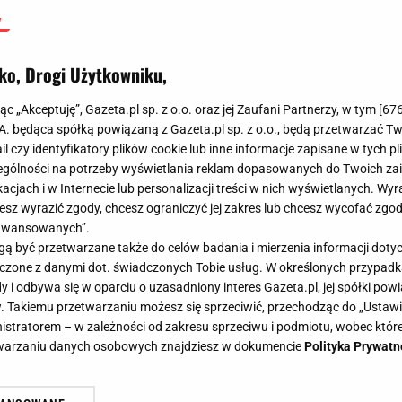
ko, Drogi Użytkowniku,
jąc „Akceptuję”, Gazeta.pl sp. z o.o. oraz jej Zaufani Partnerzy, w tym [
67
.A. będąca spółką powiązaną z Gazeta.pl sp. z o.o., będą przetwarzać T
ail czy identyfikatory plików cookie lub inne informacje zapisane w tych p
gólności na potrzeby wyświetlania reklam dopasowanych do Twoich zain
acjach i w Internecie lub personalizacji treści w nich wyświetlanych. Wyr
cesz wyrazić zgody, chcesz ograniczyć jej zakres lub chcesz wycofać zgo
aawansowanych”.
 być przetwarzane także do celów badania i mierzenia informacji dot
 łączone z danymi dot. świadczonych Tobie usług. W określonych przypad
i odbywa się w oparciu o uzasadniony interes Gazeta.pl, jej spółki powi
. Takiemu przetwarzaniu możesz się sprzeciwić, przechodząc do „Ust
nistratorem – w zależności od zakresu sprzeciwu i podmiotu, wobec które
etwarzaniu danych osobowych znajdziesz w dokumencie
Polityka Prywatn