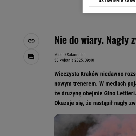
USTAWIENIA ZAA
Klikając „Akceptuję” wyra
Zaufanych Partnerów i A
dotyczące plików cookie,
odnośnik „Ustawienia pr
plików cookie możliwa je
Nie do wiary. Nagły 
My, nasi Zaufani Partne
Użycie dokładnych danych
Przechowywanie informacji
Michał Salamucha
30 kwietnia 2025, 09:40
badnie odbiorców i uleps
Wieczysta Kraków niedawno rozst
nowym trenerem. W mediach pojaw
że drużynę obejmie Gino Lettieri
Okazuje się, że nastąpił nagły zw