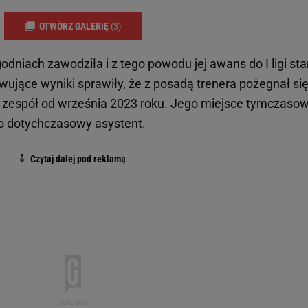
OTWÓRZ GALERIĘ
(3)
odniach zawodziła i z tego powodu jej awans do I
ligi
sta
owujące
wyniki
sprawiły, że z posadą trenera pożegnał si
ł zespół od września 2023 roku. Jego miejsce tymczaso
ego dotychczasowy asystent.