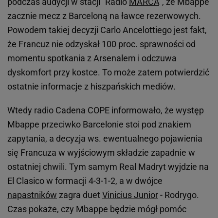
podczas audycji w stacji "Radio
MARCA
", że Mbappe
zacznie mecz z Barceloną na ławce rezerwowych.
Powodem takiej decyzji Carlo Ancelottiego jest fakt,
że Francuz nie odzyskał 100 proc. sprawności od
momentu spotkania z Arsenalem i odczuwa
dyskomfort przy kostce. To może zatem potwierdzić
ostatnie informacje z hiszpańskich mediów.
Wtedy radio Cadena COPE informowało, że występ
Mbappe przeciwko Barcelonie stoi pod znakiem
zapytania, a decyzja ws. ewentualnego pojawienia
się Francuza w wyjściowym składzie zapadnie w
ostatniej chwili. Tym samym Real Madryt wyjdzie na
El Clasico w formacji 4-3-1-2, a w dwójce
napastników
zagra duet
Vinicius Junior
- Rodrygo.
Czas pokaże, czy Mbappe będzie mógł pomóc