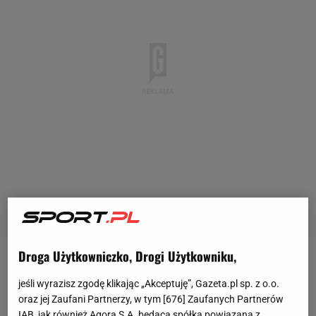
Droga Użytkowniczko, Drogi Użytkowniku,
W sobotni wieczór odbędzie się El Clasico na Estadio
jeśli wyrazisz zgodę klikając „Akceptuję”, Gazeta.pl sp. z o.o.
de La Cartuja w Sewilli, którego stawką jest finał
oraz jej Zaufani Partnerzy, w tym [
676
] Zaufanych Partnerów
Pucharu Króla. FC Barcelona podejdzie do tego
IAB, jak również Agora S.A. będąca spółką powiązaną z