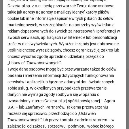
starcia bez Roberta Lewandowskiego i Alejandro
Gazeta.pl sp. z o.o., będą przetwarzać Twoje dane osobowe
takie jak adresy IP, adresy e-mail czy identyfikatory plików
Balde, natomiast po stronie Realu Madryt zabraknie
cookie lub inne informacje zapisane w tych plikach do celów
Eduardo Camavingi czy Edera Militao. Jednym z
marketingowych, w szczególności na potrzeby wyświetlania
głównych tematów wokół tego spotkania był fakt,
reklam dopasowanych do Twoich zainteresowań i preferencji w
swoich serwisach, aplikacjach i w Internecie lub personalizacji
czy Kylian Mbappe zdoła wrócić do dyspozycji po
treści w nich wyświetlanych. Wyrażenie zgody jest dobrowolne.
kontuzji, którą odniósł w trakcie rewanżowego
Jeśli nie chcesz wyrazić zgody, chcesz ograniczyć jej zakres lub
spotkania z Arsenalem w ćwierćfinale
Ligi Mistrzów
.
chcesz wycofać zgodę uprzednio udzieloną przejdź do
„Ustawień Zaawansowanych”.
Twoje dane osobowe mogą być przetwarzane także do celów
badania i mierzenia informacji dotyczących funkcjonowania
serwisów i aplikacji lub łączone z danymi dot. świadczonych
Tobie usług. W określonych przypadkach przetwarzanie
danych nie wymaga zgody i odbywa się w oparciu o
uzasadniony interes Gazeta.pl, jej spółki powiązanej – Agora
S.A. – lub Zaufanych Partnerów. Takiemu przetwarzaniu
możesz się sprzeciwić, przechodząc do „Ustawień
Zaawansowanych” lub przez kontakt z administratorem – w
zależności od zakresu sprzeciwu i podmiotu, wobec którego