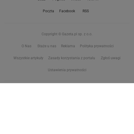
Poczta
Facebook
RSS
Copyright © Gazeta.pl sp. z o.o.
O Nas
Staże u nas
Reklama
Polityka prywatności
Wszystkie artykuły
Zasady korzystania z portalu
Zgłoś uwagi
Ustawienia prywatności
Właściciel niniejszego serwisu nie wyraża zgody na zwielokrotnianie ani inne
korzystanie z utworów rozpowszechnionych w tym serwisie, w celu
eksploracji tekstów i danych. Więcej informacji w
zastrzeżeniu dot. eksploracji tekstów i danych
Treści z
serwisów internetowych Grupy Wyborcza.pl
oraz serwisu tokfm.pl
prezentujemy w ramach komercyjnej współpracy z ich wydawcami:
Wyborcza sp. z o.o. oraz Grupą Radiową Agory sp. z o.o.
Wybrane treści z serwisu Sport.pl są dostępne po wykupieniu płatnej