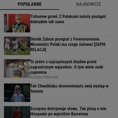
POPULARNE
NAJNOWSZE
Tichonow grzmi: Z Polakami należy postąpić
dokładnie tak samo
Górnik Zabrze przegrał z Ferencvarosem.
Wicemistrz Polski ma czego żałować [ZAPIS
RELACJI]
To jeden z najczęstszych błędów przed
zagranicznym wyjazdem. O tym wiele osób
zapomina
MATERIAŁ PROMOCYJNY
Tak Chwalińska skomentowała swój występ w
Toronto
Szczęsny dotrzymuje słowa. Tak piszą o nim
Hiszpanie po wyjeździe Barcelony