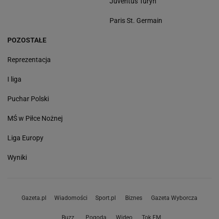
Juventus Turyn
Paris St. Germain
POZOSTAŁE
Reprezentacja
I liga
Puchar Polski
MŚ w Piłce Nożnej
Liga Europy
Wyniki
Gazeta.pl
Wiadomości
Sport.pl
Biznes
Gazeta Wyborcza
Buzz
Pogoda
Wideo
Tok.FM