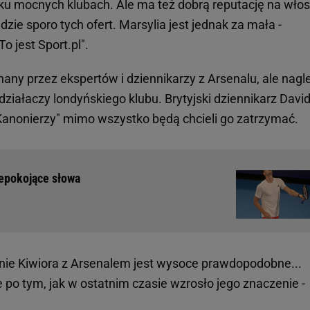
ilku mocnych klubach. Ale ma też dobrą reputację na wło
dzie sporo tych ofert. Marsylia jest jednak za mała -
o jest Sport.pl".
hany przez ekspertów i dziennikarzy z Arsenalu, ale nagl
działaczy londyńskiego klubu. Brytyjski dziennikarz Davi
"Kanonierzy" mimo wszystko będą chcieli go zatrzymać.
iepokojące słowa
nie Kiwiora z Arsenalem jest wysoce prawdopodobne...
po tym, jak w ostatnim czasie wzrosło jego znaczenie -