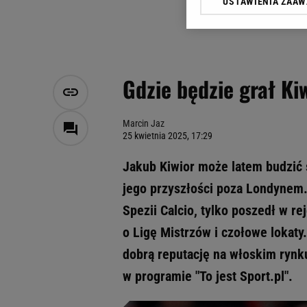
USTAWIENIA ZAA
Klikając „Akceptuję” wyra
Zaufanych Partnerów i A
dotyczące plików cookie,
odnośnik „Ustawienia pr
plików cookie możliwa je
Gdzie będzie grał Ki
My, nasi Zaufani Partne
Użycie dokładnych danych
Przechowywanie informacji
Marcin Jaz
25 kwietnia 2025, 17:29
badnie odbiorców i uleps
Jakub Kiwior może latem budzić 
jego przyszłości poza Londynem. 
Spezii Calcio, tylko poszedł w r
o Ligę Mistrzów i czołowe lokaty
dobrą reputację na włoskim rynku
w programie "To jest Sport.pl".