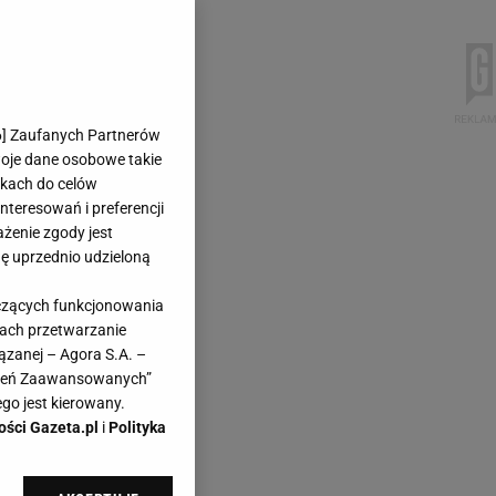
6
] Zaufanych Partnerów
woje dane osobowe takie
likach do celów
teresowań i preferencji
ażenie zgody jest
dę uprzednio udzieloną
yczących funkcjonowania
kach przetwarzanie
ązanej – Agora S.A. –
awień Zaawansowanych”
go jest kierowany.
ości Gazeta.pl
i
Polityka