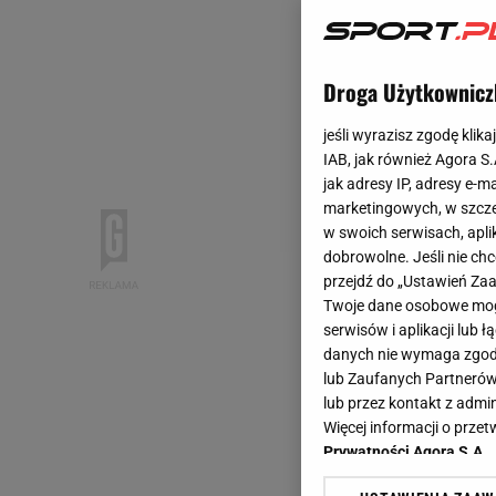
Droga Użytkownicz
jeśli wyrazisz zgodę klika
IAB, jak również Agora S
jak adresy IP, adresy e-m
marketingowych, w szcze
w swoich serwisach, aplik
dobrowolne. Jeśli nie ch
przejdź do „Ustawień Z
Twoje dane osobowe mogą
serwisów i aplikacji lub
danych nie wymaga zgody 
lub Zaufanych Partnerów
lub przez kontakt z admi
Więcej informacji o prz
Prywatności Agora S.A.