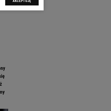
AKCEPTUJĘ
l sp. z o.o., jej
ić swoje preferencje
arzania danych poprzez
ych”. Zmiana ustawień
ach:
 celów identyfikacji.
omiar reklam i treści,
ony
się
ż
zny