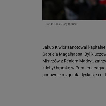
Fot. REUTERS/Tony O Brien
Jakub Kiwior
zanotował kapitalne
Gabriela Magalhaesa. Był kluczo
Mistrzów z
Realem Madryt
, zatr
zdobył bramkę w Premier League 
ponownie rozgrzała dyskusję co d