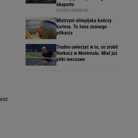
eksportu
MATERIAŁ PROMOCYJNY
Mistrzyni olimpijska kończy
karierę. To żona znanego
piłkarza
Trudno uwierzyć w to, co zrobił
Hurkacz w Montrealu. Miał już
piłki meczowe
jest