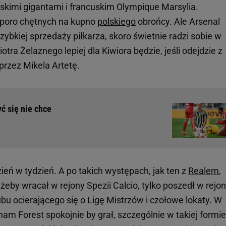
oskimi gigantami i francuskim Olympique Marsylia.
sporo chętnych na kupno
polskiego
obrońcy. Ale Arsenal
zybkiej sprzedaży piłkarza, skoro świetnie radzi sobie w
otra Żelaznego lepiej dla Kiwiora będzie, jeśli odejdzie z
 przez Mikela Artetę.
yć się nie chce
zień w tydzień. A po takich występach, jak ten z
Realem
,
, żeby wracał w rejony Spezii Calcio, tylko poszedł w rejo
u ocierającego się o Ligę Mistrzów i czołowe lokaty. W
m Forest spokojnie by grał, szczególnie w takiej formie,