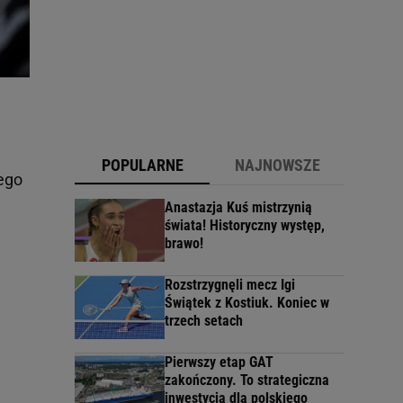
POPULARNE
NAJNOWSZE
ego
Anastazja Kuś mistrzynią
świata! Historyczny występ,
brawo!
w
Rozstrzygnęli mecz Igi
Świątek z Kostiuk. Koniec w
trzech setach
Pierwszy etap GAT
zakończony. To strategiczna
inwestycja dla polskiego