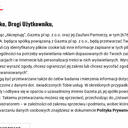
ko, Drogi Użytkowniku,
jąc „Akceptuję”, Gazeta.pl sp. z o.o. oraz jej Zaufani Partnerzy, w tym [
67
.A. będąca spółką powiązaną z Gazeta.pl sp. z o.o., będą przetwarzać T
ail czy identyfikatory plików cookie lub inne informacje zapisane w tych p
gólności na potrzeby wyświetlania reklam dopasowanych do Twoich zain
acjach i w Internecie lub personalizacji treści w nich wyświetlanych. Wyr
cesz wyrazić zgody, chcesz ograniczyć jej zakres lub chcesz wycofać zgo
aawansowanych”.
 być przetwarzane także do celów badania i mierzenia informacji dot
 łączone z danymi dot. świadczonych Tobie usług. W określonych przypad
i odbywa się w oparciu o uzasadniony interes Gazeta.pl, jej spółki powi
. Takiemu przetwarzaniu możesz się sprzeciwić, przechodząc do „Ust
nistratorem – w zależności od zakresu sprzeciwu i podmiotu, wobec które
etwarzaniu danych osobowych znajdziesz w dokumencie
Polityka Prywatn