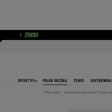
WIADOMOŚCI
NEXT
SPORT
PLOTEK
D
SPORT.PL+
PIŁKA NOŻNA
TENIS
SIATKÓWKA
Piłka nożna
Gdzie będzie grał Kiwior? Padła n