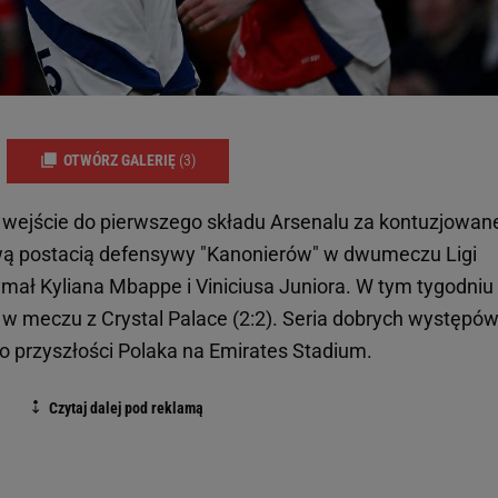
OTWÓRZ GALERIĘ
(3)
 wejście do pierwszego składu Arsenalu za kontuzjowan
wą postacią defensywy "Kanonierów" w dwumeczu Ligi
zymał Kyliana Mbappe i Viniciusa Juniora. W tym tygodniu
w meczu z Crystal Palace (2:2). Seria dobrych występó
o przyszłości Polaka na Emirates Stadium.