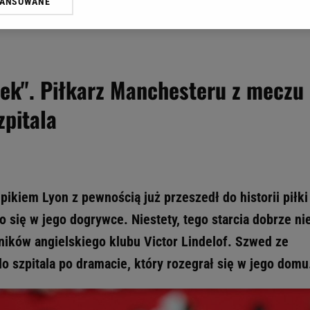
WANSOWANE
żasz też zgodę na zainstalowanie i przechowywanie plików cookie Gazeta.p
gora S.A. na Twoim urządzeniu końcowym. Możesz w każdej chwili zmien
 wywołując narzędzie do zarządzania twoimi preferencjami dot. przetw
ywatności ” w stopce serwisu i przechodząc do „Ustawień Zaawansowan
st także za pomocą ustawień przeglądarki.
ek". Piłkarz Manchesteru z meczu
rzy i Agora S.A. możemy przetwarzać dane osobowe w następujących cel
zpitala
 geolokalizacyjnych. Aktywne skanowanie charakterystyki urządzenia do
 na urządzeniu lub dostęp do nich. Spersonalizowane reklamy i treści, p
zanie usług.
Lista Zaufanych Partnerów
kiem Lyon z pewnością już przeszedł do historii piłki
o się w jego dogrywce. Niestety, tego starcia dobrze ni
ików angielskiego klubu Victor Lindelof. Szwed ze
do szpitala po dramacie, który rozegrał się w jego domu