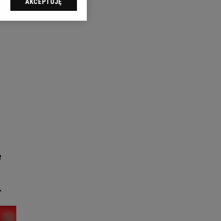
AKCEPTUJĘ
l sp. z o.o., jej
ić swoje preferencje
arzania danych poprzez
ych”. Zmiana ustawień
ach:
 celów identyfikacji.
omiar reklam i treści,
e
.