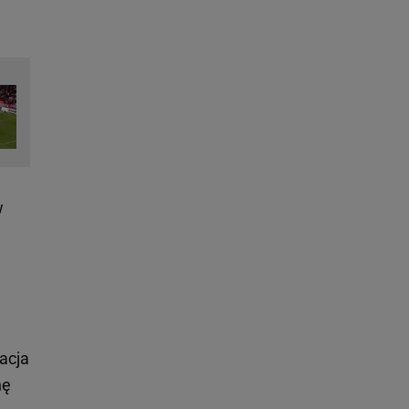
w
racja
nę