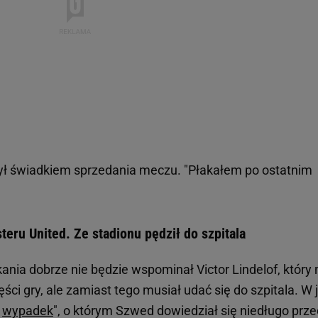
ył świadkiem sprzedania meczu. "Płakałem po ostatnim
eru United. Ze stadionu pędził do szpitala
kania dobrze nie będzie wspominał Victor Lindelof, który 
ęści gry, ale zamiast tego musiał udać się do szpitala. W 
y
wypadek
", o którym Szwed dowiedział się niedługo prze