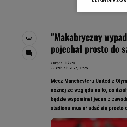
USTAWIENIA ZAA
Klikając „Akceptuję” wyra
Zaufanych Partnerów i A
dotyczące plików cookie,
odnośnik „Ustawienia pr
plików cookie możliwa je
"Makabryczny wypad
My, nasi Zaufani Partne
pojechał prosto do s
Użycie dokładnych danych
Przechowywanie informacji
badnie odbiorców i uleps
Kacper Ciuksza
22 kwietnia 2025, 17:26
Mecz Manchesteru United z Olympi
nożnej ze względu na to, co dział
będzie wspominał jeden z zawodn
stadionu musiał udać się prosto 