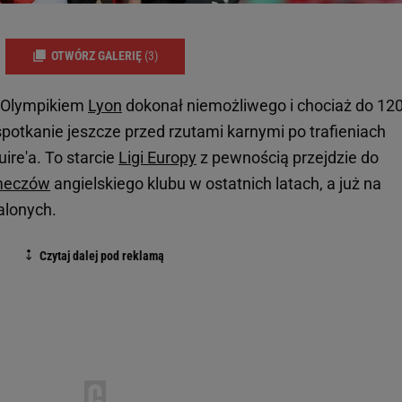
OTWÓRZ GALERIĘ
(3)
z Olympikiem
Lyon
dokonał niemożliwego i chociaż do 120
spotkanie jeszcze przed rzutami karnymi po trafieniach
ire'a. To starcie
Ligi Europy
z pewnością przejdzie do
eczów
angielskiego klubu w ostatnich latach, a już na
zalonych.