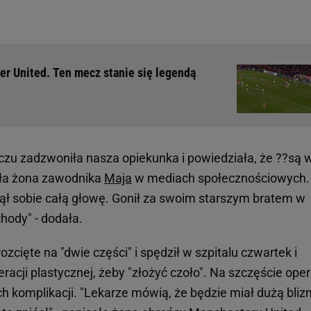
er United. Ten mecz stanie się legendą
zu zadzwoniła nasza opiekunka i powiedziała, że ??są 
sała żona zawodnika
Maja
w mediach społecznościowych.
iął sobie całą głowę. Gonił za swoim starszym bratem w
hody" - dodała.
zcięte na "dwie części" i spędził w szpitalu czwartek i
racji plastycznej, żeby "złożyć czoło". Na szczęście ope
h komplikacji. "Lekarze mówią, że będzie miał dużą bliz