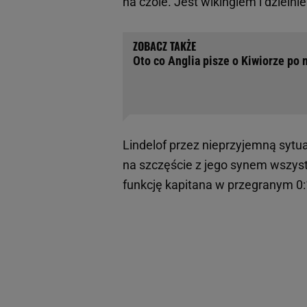
na czole. Jest wikingiem i dzielni
Oto co Anglia pisze o Kiwiorze po
Lindelof przez nieprzyjemną sytua
na szczęście z jego synem wszystk
funkcję kapitana w przegranym 0