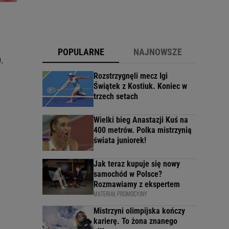
POPULARNE
NAJNOWSZE
.
Rozstrzygnęli mecz Igi
Świątek z Kostiuk. Koniec w
trzech setach
Wielki bieg Anastazji Kuś na
400 metrów. Polka mistrzynią
świata juniorek!
Jak teraz kupuje się nowy
samochód w Polsce?
Rozmawiamy z ekspertem
MATERIAŁ PROMOCYJNY
Mistrzyni olimpijska kończy
karierę. To żona znanego