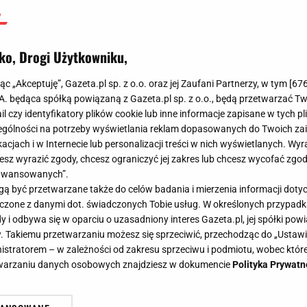
ko, Drogi Użytkowniku,
jąc „Akceptuję”, Gazeta.pl sp. z o.o. oraz jej Zaufani Partnerzy, w tym [
67
.A. będąca spółką powiązaną z Gazeta.pl sp. z o.o., będą przetwarzać T
ail czy identyfikatory plików cookie lub inne informacje zapisane w tych p
gólności na potrzeby wyświetlania reklam dopasowanych do Twoich zain
acjach i w Internecie lub personalizacji treści w nich wyświetlanych. Wyr
cesz wyrazić zgody, chcesz ograniczyć jej zakres lub chcesz wycofać zgo
aawansowanych”.
 być przetwarzane także do celów badania i mierzenia informacji dot
 łączone z danymi dot. świadczonych Tobie usług. W określonych przypad
i odbywa się w oparciu o uzasadniony interes Gazeta.pl, jej spółki powi
. Takiemu przetwarzaniu możesz się sprzeciwić, przechodząc do „Ust
nistratorem – w zależności od zakresu sprzeciwu i podmiotu, wobec które
etwarzaniu danych osobowych znajdziesz w dokumencie
Polityka Prywatn