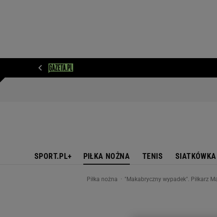
WIADOMOŚCI
NEXT
SPORT
PLOTEK
D
SPORT.PL+
PIŁKA NOŻNA
TENIS
SIATKÓWKA
Piłka nożna
"Makabryczny wypadek". Piłkarz Ma