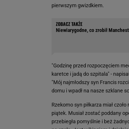
pierwszym gwizdkiem.
Niewiarygodne, co zrobił Manchest
"Godzinę przed rozpoczęciem mec
karetce i jadą do szpitala" - napi
"Mój najmłodszy syn Francis rozc
domu i wpadł na nasze szklane sc
Rzekomo syn piłkarza miał czoło ro
piątek. Musiał zostać poddany ope
przebiegła pomyślnie i beż żadnyc