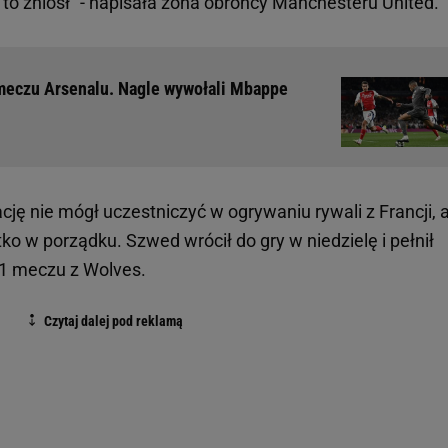
e to zniósł" - napisała żona obrońcy Manchesteru United.
 meczu Arsenalu. Nagle wywołali Mbappe
cję nie mógł uczestniczyć w ogrywaniu rywali z Francji, 
o w porządku. Szwed wrócił do gry w niedzielę i pełnił
:1 meczu z Wolves.