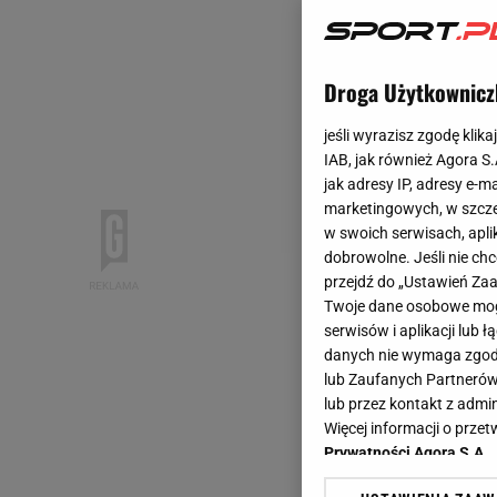
Droga Użytkownicz
jeśli wyrazisz zgodę klika
IAB, jak również Agora S
jak adresy IP, adresy e-m
marketingowych, w szcze
w swoich serwisach, aplik
dobrowolne. Jeśli nie ch
przejdź do „Ustawień Z
Twoje dane osobowe mogą
serwisów i aplikacji lub
danych nie wymaga zgody 
lub Zaufanych Partnerów
lub przez kontakt z admi
Więcej informacji o prz
Prywatności Agora S.A.