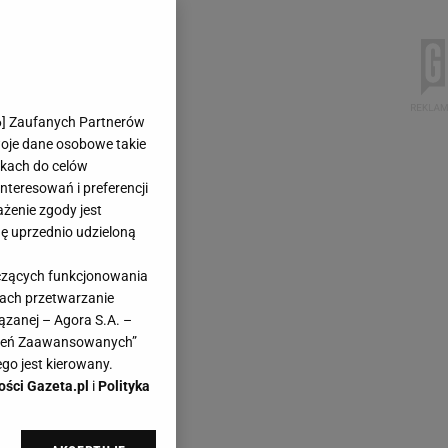
6
] Zaufanych Partnerów
woje dane osobowe takie
likach do celów
teresowań i preferencji
ażenie zgody jest
dę uprzednio udzieloną
yczących funkcjonowania
kach przetwarzanie
ązanej – Agora S.A. –
awień Zaawansowanych”
go jest kierowany.
ości Gazeta.pl
i
Polityka