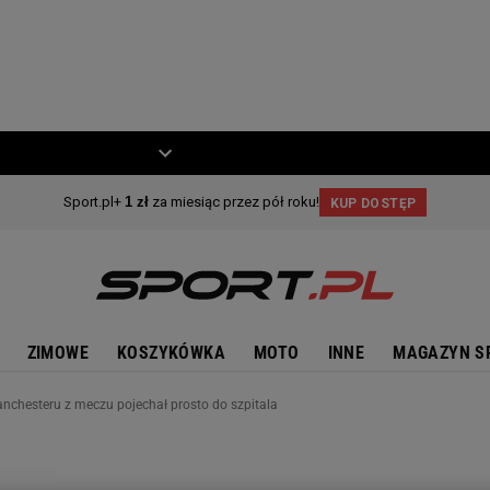
ZIECKO
MOTO
ZIMOWE
KOSZYKÓWKA
MOTO
INNE
MAGAZYN S
nchesteru z meczu pojechał prosto do szpitala