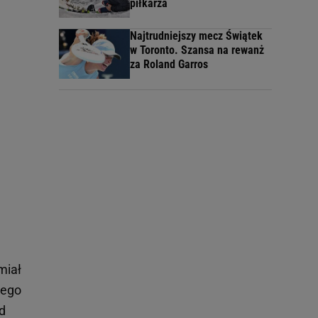
piłkarza
Najtrudniejszy mecz Świątek
w Toronto. Szansa na rewanż
za Roland Garros
miał
jego
d