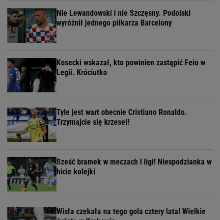
Nie Lewandowski i nie Szczęsny. Podolski
wyróżnił jednego piłkarza Barcelony
Kosecki wskazał, kto powinien zastąpić Feio w
Legii. Króciutko
Tyle jest wart obecnie Cristiano Ronaldo.
Trzymajcie się krzeseł!
Sześć bramek w meczach I ligi! Niespodzianka w
hicie kolejki
Wisła czekała na tego gola cztery lata! Wielkie