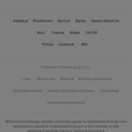
Gazeta.pl
Wiadomości
Sport.pl
Biznes
Gazeta Wyborcza
Buzz
Pogoda
Wideo
Tok.FM
Poczta
Facebook
RSS
Copyright © Gazeta.pl sp. z o.o.
O Nas
Staże u nas
Reklama
Polityka prywatności
Wszystkie artykuły
Zasady korzystania z portalu
Zgłoś uwagi
Ustawienia prywatności
Właściciel niniejszego serwisu nie wyraża zgody na zwielokrotnianie ani inne
korzystanie z utworów rozpowszechnionych w tym serwisie, w celu
eksploracji tekstów i danych. Więcej informacji w