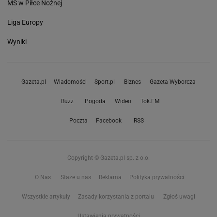
MŚ w Piłce Nożnej
Liga Europy
Wyniki
Gazeta.pl
Wiadomości
Sport.pl
Biznes
Gazeta Wyborcza
Buzz
Pogoda
Wideo
Tok.FM
Poczta
Facebook
RSS
Copyright © Gazeta.pl sp. z o.o.
O Nas
Staże u nas
Reklama
Polityka prywatności
Wszystkie artykuły
Zasady korzystania z portalu
Zgłoś uwagi
Ustawienia prywatności