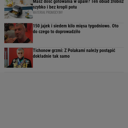
Masz dość gotowania w upale? Ten obiad zrobisz
szybko i bez kropli potu
MATERIAŁ PROMOCYJNY
150 jajek i siedem kilo mięsa tygodniowo. Oto
do czego to doprowadziło
Tichonow grzmi: Z Polakami należy postąpić
dokładnie tak samo