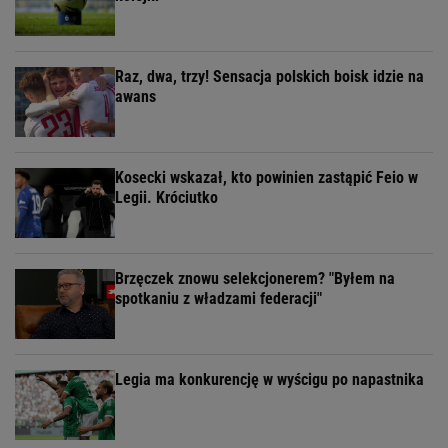
Raz, dwa, trzy! Sensacja polskich boisk idzie na
awans
Kosecki wskazał, kto powinien zastąpić Feio w
Legii. Króciutko
Brzęczek znowu selekcjonerem? "Byłem na
spotkaniu z władzami federacji"
Legia ma konkurencję w wyścigu po napastnika