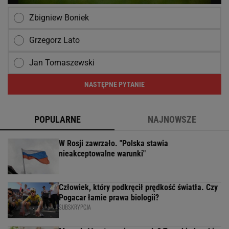
Zbigniew Boniek
Grzegorz Lato
Jan Tomaszewski
NASTĘPNE PYTANIE
POPULARNE
NAJNOWSZE
W Rosji zawrzało. "Polska stawia
nieakceptowalne warunki"
Człowiek, który podkręcił prędkość światła. Czy
Pogacar łamie prawa biologii?
SUBSKRYPCJA