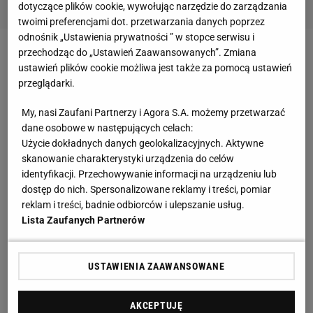
dotyczące plików cookie, wywołując narzędzie do zarządzania
twoimi preferencjami dot. przetwarzania danych poprzez
odnośnik „Ustawienia prywatności ” w stopce serwisu i
przechodząc do „Ustawień Zaawansowanych”. Zmiana
Zobacz wideo
Co dalej z Legią? Kosecki: Otwórzmy
ustawień plików cookie możliwa jest także za pomocą ustawień
drzwi i podziękujmy piłkarzom. Nic nie zdobyliście
przeglądarki.
My, nasi Zaufani Partnerzy i Agora S.A. możemy przetwarzać
Der Klassiker na remis. Serge Gnabry mógł zostać
dane osobowe w następujących celach:
bohaterem
Użycie dokładnych danych geolokalizacyjnych. Aktywne
skanowanie charakterystyki urządzenia do celów
identyfikacji. Przechowywanie informacji na urządzeniu lub
Zanim dojdzie do rewanżu, Bayern musiał
dostęp do nich. Spersonalizowane reklamy i treści, pomiar
rozegrać Der Klassiker, czyli derbowe spotkanie z
reklam i treści, badnie odbiorców i ulepszanie usług.
Borussią Dortmund. Rozpoczął je w najmocniejszym
Lista Zaufanych Partnerów
obecnie składzie, choć trudno o tym mówić, kiedy
wyłączeni z gry są m.in.
Manuel Neuer
, Jamal
USTAWIENIA ZAAWANSOWANE
Musiala, Dayot Upamecano czy Alphonso Davies.
Goście przystępowali za to do tego meczu po
AKCEPTUJĘ