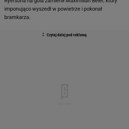
Ryersona na gola zamienił Maximilian Beier, który
imponująco wyszedł w powietrze i pokonał
bramkarza.