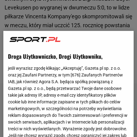
Levekusen po wygranej w dwumeczu 5:0, to w lidze
piłkarze Vincenta Kompany'ego skompromitowali się
w meczu, który miał uczcić 125. rocznicę powstania
klubu, z VfL Bochum, a potem jedynie zremisowali z
Unionem Berlin. Ostatnio wygrali jednak dwa mecze
z rzędu i choć polegli we wtorek w pierwszym
Droga Użytkowniczko, Drogi Użytkowniku,
ćwierćfinale Ligi Mistrzów z Interem (1:2), to fani
jeśli wyrazisz zgodę klikając „Akceptuję”, Gazeta.pl sp. z o.o.
wierzą, że w rewanżu uda się odrobić straty.
oraz jej Zaufani Partnerzy, w tym [
676
] Zaufanych Partnerów
IAB, jak również Agora S.A. będąca spółką powiązaną z
Gazeta.pl sp. z o.o., będą przetwarzać Twoje dane osobowe
takie jak adresy IP, adresy e-mail czy identyfikatory plików
cookie lub inne informacje zapisane w tych plikach do celów
marketingowych, w szczególności na potrzeby wyświetlania
reklam dopasowanych do Twoich zainteresowań i preferencji w
swoich serwisach, aplikacjach i w Internecie lub personalizacji
treści w nich wyświetlanych. Wyrażenie zgody jest dobrowolne.
Jeśli nie chcesz wyrazić zgody, chcesz ograniczyć jej zakres lub