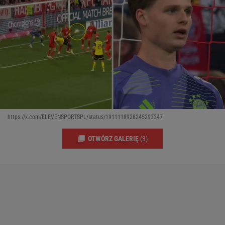
https://x.com/ELEVENSPORTSPL/status/1911118928245293347
OTWÓRZ GALERIĘ
(3)