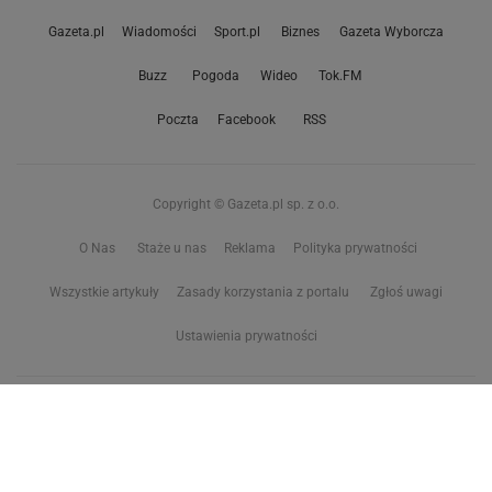
Gazeta.pl
Wiadomości
Sport.pl
Biznes
Gazeta Wyborcza
Buzz
Pogoda
Wideo
Tok.FM
Poczta
Facebook
RSS
Copyright © Gazeta.pl sp. z o.o.
O Nas
Staże u nas
Reklama
Polityka prywatności
Wszystkie artykuły
Zasady korzystania z portalu
Zgłoś uwagi
Ustawienia prywatności
Właściciel niniejszego serwisu nie wyraża zgody na zwielokrotnianie ani inne
korzystanie z utworów rozpowszechnionych w tym serwisie, w celu
eksploracji tekstów i danych. Więcej informacji w
zastrzeżeniu dot. eksploracji tekstów i danych