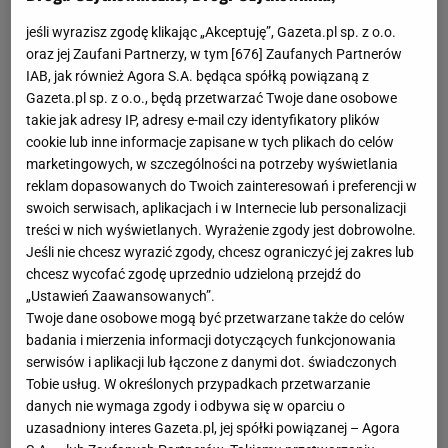
jeśli wyrazisz zgodę klikając „Akceptuję”, Gazeta.pl sp. z o.o.
oraz jej Zaufani Partnerzy, w tym [
676
] Zaufanych Partnerów
IAB, jak również Agora S.A. będąca spółką powiązaną z
Gazeta.pl sp. z o.o., będą przetwarzać Twoje dane osobowe
takie jak adresy IP, adresy e-mail czy identyfikatory plików
cookie lub inne informacje zapisane w tych plikach do celów
marketingowych, w szczególności na potrzeby wyświetlania
reklam dopasowanych do Twoich zainteresowań i preferencji w
swoich serwisach, aplikacjach i w Internecie lub personalizacji
treści w nich wyświetlanych. Wyrażenie zgody jest dobrowolne.
Jeśli nie chcesz wyrazić zgody, chcesz ograniczyć jej zakres lub
chcesz wycofać zgodę uprzednio udzieloną przejdź do
„Ustawień Zaawansowanych”.
Twoje dane osobowe mogą być przetwarzane także do celów
badania i mierzenia informacji dotyczących funkcjonowania
serwisów i aplikacji lub łączone z danymi dot. świadczonych
Tobie usług. W określonych przypadkach przetwarzanie
danych nie wymaga zgody i odbywa się w oparciu o
uzasadniony interes Gazeta.pl, jej spółki powiązanej – Agora