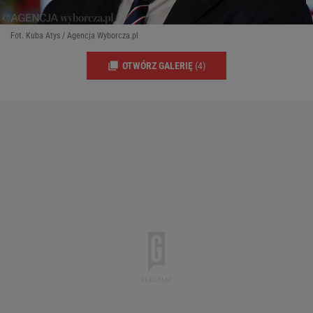
Fot. Kuba Atys / Agencja Wyborcza.pl
OTWÓRZ GALERIĘ
(4)