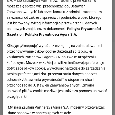
S.A. – lub Zaufanych Partnerów. Takiemu przetwarzaniu
możesz się sprzeciwić, przechodząc do „Ustawień
Zaawansowanych” lub przez kontakt z administratorem – w
zależności od zakresu sprzeciwu i podmiotu, wobec którego
jest kierowany. Więcej informacji o przetwarzaniu danych
osobowych znajdziesz w dokumencie
Polityka Prywatności
Gazeta.pl
i
Polityka Prywatności Agora S.A.
Klikając „Akceptuję” wyrażasz też zgodę na zainstalowanie i
przechowywanie plików cookie Gazeta.pl sp. z o.o., jej
Zobacz wideo
Kto będzie rywalem Cezarego
Zaufanych Partnerów i Agora S.A. na Twoim urządzeniu
Kuleszy? "Członek zarządu z zarzutami
końcowym. Możesz w każdej chwili zmienić swoje preferencje
prokuratorskimi"
dotyczące plików cookie, wywołując narzędzie do zarządzania
twoimi preferencjami dot. przetwarzania danych poprzez
odnośnik „Ustawienia prywatności ” w stopce serwisu i
Są wyniki wyborów do Komitetu Wykonawczego
przechodząc do „Ustawień Zaawansowanych”. Zmiana
UEFA. Co z Kuleszą?
ustawień plików cookie możliwa jest także za pomocą ustawień
przeglądarki.
Komitet Wykonawczy UEFA to najwyższy organ
My, nasi Zaufani Partnerzy i Agora S.A. możemy przetwarzać
wykonawczy w europejskiej federacji, liczy 20
dane osobowe w następujących celach: