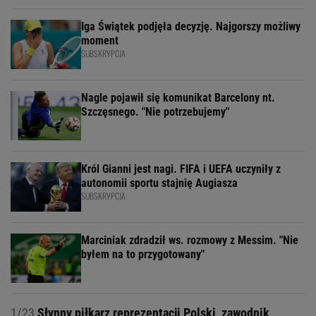
Iga Świątek podjęła decyzję. Najgorszy możliwy
moment
SUBSKRYPCJA
Nagle pojawił się komunikat Barcelony nt.
Szczęsnego. "Nie potrzebujemy"
Król Gianni jest nagi. FIFA i UEFA uczyniły z
autonomii sportu stajnię Augiasza
SUBSKRYPCJA
Marciniak zdradził ws. rozmowy z Messim. "Nie
byłem na to przygotowany"
1/23
Słynny piłkarz reprezentacji Polski, zawodnik