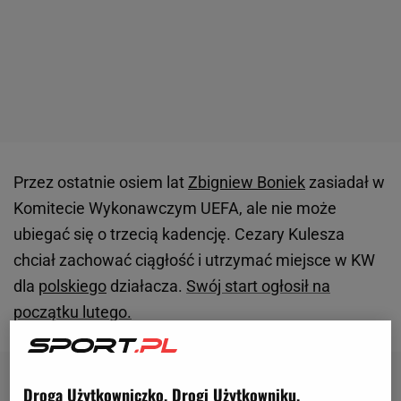
Przez ostatnie osiem lat
Zbigniew Boniek
zasiadał w
Komitecie Wykonawczym UEFA, ale nie może
ubiegać się o trzecią kadencję. Cezary Kulesza
chciał zachować ciągłość i utrzymać miejsce w KW
dla
polskiego
działacza.
Swój start ogłosił na
początku lutego.
Droga Użytkowniczko, Drogi Użytkowniku,