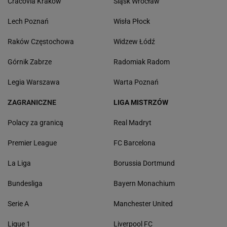
Cracovia Kraków
Śląsk Wrocław
Lech Poznań
Wisła Płock
Raków Częstochowa
Widzew Łódź
Górnik Zabrze
Radomiak Radom
Legia Warszawa
Warta Poznań
ZAGRANICZNE
LIGA MISTRZÓW
Polacy za granicą
Real Madryt
Premier League
FC Barcelona
La Liga
Borussia Dortmund
Bundesliga
Bayern Monachium
Serie A
Manchester United
Ligue 1
Liverpool FC