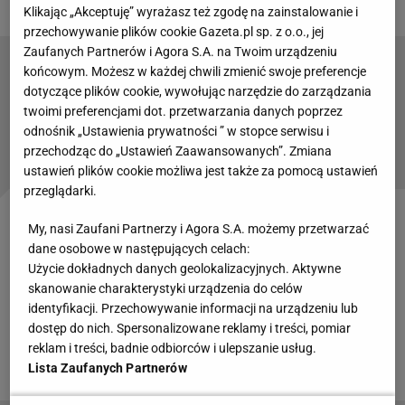
Klikając „Akceptuję” wyrażasz też zgodę na zainstalowanie i
przechowywanie plików cookie Gazeta.pl sp. z o.o., jej
Zaufanych Partnerów i Agora S.A. na Twoim urządzeniu
końcowym. Możesz w każdej chwili zmienić swoje preferencje
Podbija Anglię, może grać dla Polski. PZPN
dotyczące plików cookie, wywołując narzędzie do zarządzania
już działa!
twoimi preferencjami dot. przetwarzania danych poprzez
odnośnik „Ustawienia prywatności ” w stopce serwisu i
przechodząc do „Ustawień Zaawansowanych”. Zmiana
Czytaj także:
ustawień plików cookie możliwa jest także za pomocą ustawień
przeglądarki.
Jeszcze przed meczem było gorąco, bo Sławomir
My, nasi Zaufani Partnerzy i Agora S.A. możemy przetwarzać
dane osobowe w następujących celach:
Peszko powiedział w Kanale Sportowym, że
Użycie dokładnych danych geolokalizacyjnych. Aktywne
Wieczysta obserwuje trzech graczy Pogoni. Chodziło
skanowanie charakterystyki urządzenia do celów
o Jakuba Apolinarskiego, Nikodema Niskiego oraz
identyfikacji. Przechowywanie informacji na urządzeniu lub
dostęp do nich. Spersonalizowane reklamy i treści, pomiar
Kamila Odolaka. Ta wypowiedź oczywiście nie
reklam i treści, badnie odbiorców i ulepszanie usług.
spodobała się trenerowi Sasalowi.
Lista Zaufanych Partnerów