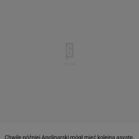
Chwilę później Apolinarski mógł mieć kolejną asystę,