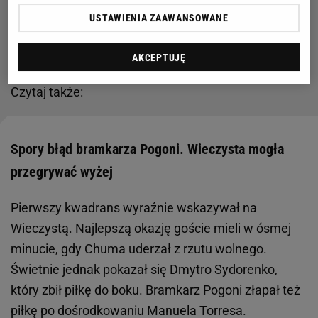
USTAWIENIA ZAAWANSOWANE
Katastrofa Wisły przed Superpucharem Polski.
Spełnił się czarny scenariusz
AKCEPTUJĘ
Czytaj także:
Spory błąd bramkarza Pogoni. Wieczysta mogła
przegrywać wyżej
Pierwszy kwadrans wyraźnie wskazywał na
Wieczystą. Najlepszą okazję goście mieli w ósmej
minucie, gdy Chuma uderzał z rzutu wolnego.
Świetnie jednak pokazał się Dmytro Sydorenko,
który zbił piłkę do boku. Bramkarz Pogoni złapał też
piłkę po dośrodkowaniu Manuela Torresa.