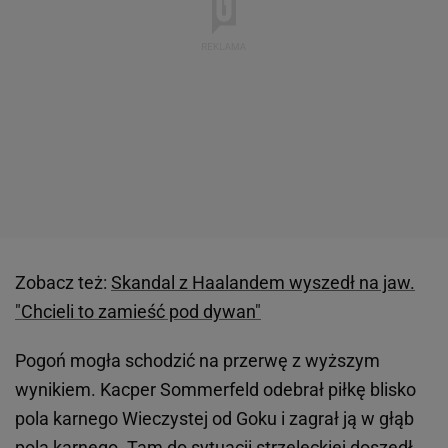
Zobacz też:
Skandal z Haalandem wyszedł na jaw.
"Chcieli to zamieść pod dywan"
Pogoń mogła schodzić na przerwę z wyższym
wynikiem. Kacper Sommerfeld odebrał piłkę blisko
pola karnego Wieczystej od Goku i zagrał ją w głąb
pola karnego. Tam do sytuacji strzeleckiej doszedł