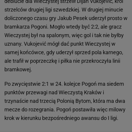
debiucie dla Wieczystej strzelił Dijan Vukojevic, król
strzelców drugiej ligi szwedzkiej. W drugiej minucie
doliczonego czasu gry Jakub Pesek uderzył prosto w
bramkarza Pogoni. Mogło wtedy być 2:2, ale gracz
Wieczystej był na spalonym, więc gol i tak nie byłby
uznany. Vukojević mógł dać punkt Wieczystej w
samej końcówce, gdy uderzył sprzed pola karnego,
ale trafił w poprzeczkę i piłka nie przekroczyła linii
bramkowej.
Po zwycięstwie 2:1 w 24. kolejce Pogoń ma siedem
punktów przewagi nad Wieczystą Kraków i
trzynaście nad trzecią Polonią Bytom, która ma dwa
mecze do rozegrania. Pogoń postawiła więc milowy
krok w kierunku bezpośredniego awansu do I ligi.