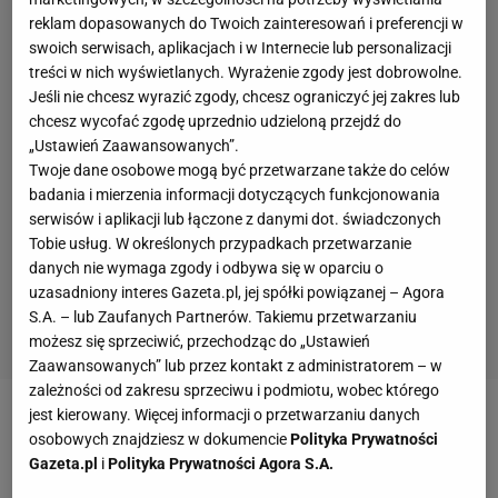
reklam dopasowanych do Twoich zainteresowań i preferencji w
swoich serwisach, aplikacjach i w Internecie lub personalizacji
treści w nich wyświetlanych. Wyrażenie zgody jest dobrowolne.
Jeśli nie chcesz wyrazić zgody, chcesz ograniczyć jej zakres lub
chcesz wycofać zgodę uprzednio udzieloną przejdź do
„Ustawień Zaawansowanych”.
Twoje dane osobowe mogą być przetwarzane także do celów
badania i mierzenia informacji dotyczących funkcjonowania
serwisów i aplikacji lub łączone z danymi dot. świadczonych
Tobie usług. W określonych przypadkach przetwarzanie
danych nie wymaga zgody i odbywa się w oparciu o
uzasadniony interes Gazeta.pl, jej spółki powiązanej – Agora
S.A. – lub Zaufanych Partnerów. Takiemu przetwarzaniu
możesz się sprzeciwić, przechodząc do „Ustawień
Zaawansowanych” lub przez kontakt z administratorem – w
zależności od zakresu sprzeciwu i podmiotu, wobec którego
jest kierowany. Więcej informacji o przetwarzaniu danych
Zobacz wideo
Kto będzie rywalem Cezarego
osobowych znajdziesz w dokumencie
Polityka Prywatności
Kuleszy? "Członek zarządu z zarzutami
Gazeta.pl
i
Polityka Prywatności Agora S.A.
prokuratorskimi"