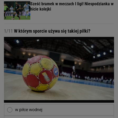
Sześć bramek w meczach I ligi! Niespodzianka w
hicie kolejki
1/11
W którym sporcie używa się takiej piłki?
w piłce wodnej