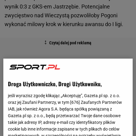
wynik 0:3 z GKS-em Jastrzębie. Potencjalne
zwycięstwo nad Wieczystą pozwoliłoby Pogoni
wykonać milowy krok w kierunku awansu do I ligi.
Droga Użytkowniczko, Drogi Użytkowniku,
jeśli wyrazisz zgodę klikając „Akceptuję”, Gazeta.pl sp. z o.o.
oraz jej Zaufani Partnerzy, w tym [
676
] Zaufanych Partnerów
IAB, jak również Agora S.A. będąca spółką powiązaną z
Gazeta.pl sp. z o.o., będą przetwarzać Twoje dane osobowe
takie jak adresy IP, adresy e-mail czy identyfikatory plików
cookie lub inne informacje zapisane w tych plikach do celów
marketingowych, w szczególności na potrzeby wyświetlania