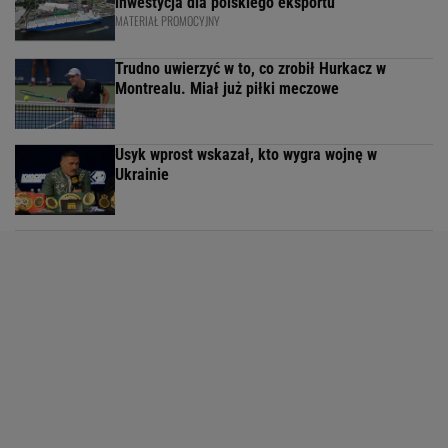
inwestycja dla polskiego eksportu
MATERIAŁ PROMOCYJNY
Trudno uwierzyć w to, co zrobił Hurkacz w
Montrealu. Miał już piłki meczowe
Usyk wprost wskazał, kto wygra wojnę w
Ukrainie