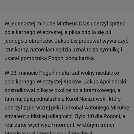
W jedenastej minucie Matheus Dias uderzył sprzed
pola karnego Wieczystej, a piłka odbiła się od
jednego z obrońców. Jakub Lis próbował wywalczyć
rzut karny, natomiast sędzia uznał to za symulkę i
ukarał pomocnika Pogoni żółtą kartką.
W 23. minucie Pogoń miała rzut wolny niedaleko
pola karnego
Wieczystej Kraków
. Jakub Apolinarski
dośrodkował piłkę w okolice pola bramkowego, a
tam najlepiej odnalazł się Karol Noiszewski, który
uderzył z pierwszej piłki i pokonał Antoniego Mikułkę
strzałem z bliskiej odległości. Było 1:0 dla Pogoni, a
realizator wychwycił moment, w którym trener
Marcin Sasal
szeroko się uśmiechnął.