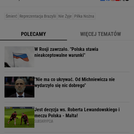
Śmierć
Reprezentacja Brazylii
Nie Żyje
Piłka Nożna
POLECAMY
WIĘCEJ TEMATÓW
W Rosji zawrzało. "Polska stawia
nieakceptowalne warunki"
"Nie ma co ukrywać. Od Michniewicza nie
wydarzyło się nic dobrego"
Jest decyzja ws. Roberta Lewandowskiego i
meczu Polska - Malta!
SUBSKRYPCJA