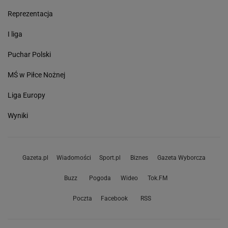
Reprezentacja
I liga
Puchar Polski
MŚ w Piłce Nożnej
Liga Europy
Wyniki
Gazeta.pl
Wiadomości
Sport.pl
Biznes
Gazeta Wyborcza
Buzz
Pogoda
Wideo
Tok.FM
Poczta
Facebook
RSS