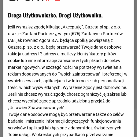
Droga Użytkowniczko, Drogi Użytkowniku,
jeśli wyrazisz zgodę klikając „Akceptuję”, Gazeta.pl sp. z o.o.
oraz jej Zaufani Partnerzy, w tym [
676
] Zaufanych Partnerów
IAB, jak również Agora S.A. będąca spółką powiązaną z
Gazeta.pl sp. z o.o., będą przetwarzać Twoje dane osobowe
takie jak adresy IP, adresy e-mail czy identyfikatory plików
cookie lub inne informacje zapisane w tych plikach do celów
marketingowych, w szczególności na potrzeby wyświetlania
reklam dopasowanych do Twoich zainteresowań i preferencji w
swoich serwisach, aplikacjach i w Internecie lub personalizacji
treści w nich wyświetlanych. Wyrażenie zgody jest dobrowolne.
Jeśli nie chcesz wyrazić zgody, chcesz ograniczyć jej zakres lub
chcesz wycofać zgodę uprzednio udzieloną przejdź do
„Ustawień Zaawansowanych”.
Twoje dane osobowe mogą być przetwarzane także do celów
badania i mierzenia informacji dotyczących funkcjonowania
"Ponad pół roku czekał
Vinicius Junior
na takie
serwisów i aplikacji lub łączone z danymi dot. świadczonych
spotkanie w barwach reprezentacji Brazylii.
Tobie usług. W określonych przypadkach przetwarzanie