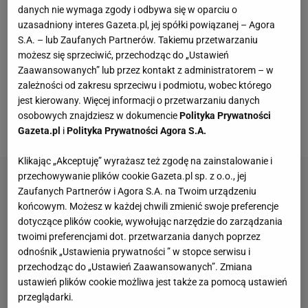
"Canarinhos" w nocy z czwartku na piątek pokonali
danych nie wymaga zgody i odbywa się w oparciu o
uzasadniony interes Gazeta.pl, jej spółki powiązanej – Agora
Kolumbię 2:1, a jednym z niekwestionowanych
S.A. – lub Zaufanych Partnerów. Takiemu przetwarzaniu
bohaterów był piłkarz
Realu Madryt
, który ostatnio w
możesz się sprzeciwić, przechodząc do „Ustawień
kadrze
nie błyszczał. To chociaż na chwilę poszło w
Zaawansowanych” lub przez kontakt z administratorem – w
niepamięć po tym, co zrobił w 99. minucie spotkania
zależności od zakresu sprzeciwu i podmiotu, wobec którego
jest kierowany. Więcej informacji o przetwarzaniu danych
z Kolumbijczykami" -
pisał dziennikarz Sport.pl
osobowych znajdziesz w dokumencie
Polityka Prywatności
Jakub Trochimowicz
.
Gazeta.pl
i
Polityka Prywatności Agora S.A.
Klikając „Akceptuję” wyrażasz też zgodę na zainstalowanie i
przechowywanie plików cookie Gazeta.pl sp. z o.o., jej
Zaufanych Partnerów i Agora S.A. na Twoim urządzeniu
końcowym. Możesz w każdej chwili zmienić swoje preferencje
dotyczące plików cookie, wywołując narzędzie do zarządzania
twoimi preferencjami dot. przetwarzania danych poprzez
odnośnik „Ustawienia prywatności ” w stopce serwisu i
przechodząc do „Ustawień Zaawansowanych”. Zmiana
ustawień plików cookie możliwa jest także za pomocą ustawień
przeglądarki.