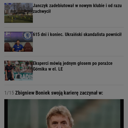
Janczyk zadebiutował w nowym klubie i od razu
zachwycił
615 dni i koniec. Ukraiński skandalista powrócił
Eksperci mówią jednym głosem po porażce
Górnika w el. LE
1/15
Zbigniew Boniek swoją karierę zaczynał w: