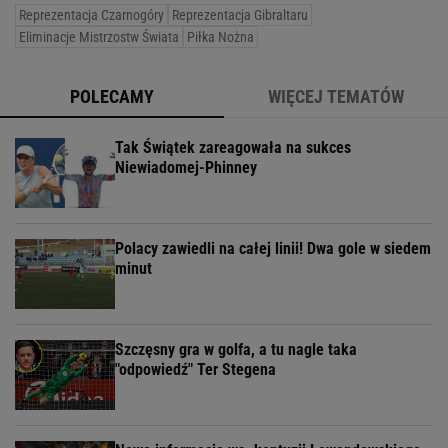
Reprezentacja Czarnogóry
Reprezentacja Gibraltaru
Eliminacje Mistrzostw Świata
Piłka Nożna
POLECAMY
WIĘCEJ TEMATÓW
Tak Świątek zareagowała na sukces
Niewiadomej-Phinney
Polacy zawiedli na całej linii! Dwa gole w siedem
minut
Szczęsny gra w golfa, a tu nagle taka
"odpowiedź" Ter Stegena