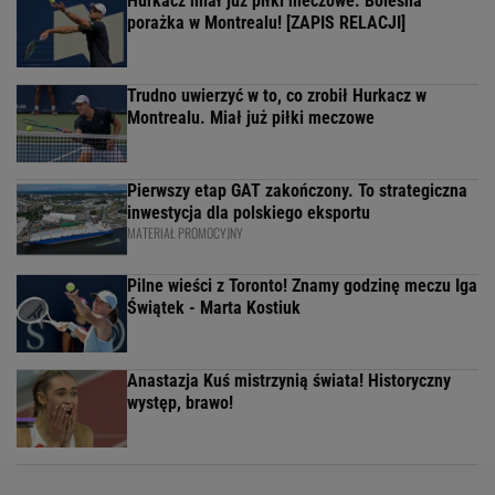
Hurkacz miał już piłki meczowe. Bolesna
porażka w Montrealu! [ZAPIS RELACJI]
Trudno uwierzyć w to, co zrobił Hurkacz w
Montrealu. Miał już piłki meczowe
Pierwszy etap GAT zakończony. To strategiczna
inwestycja dla polskiego eksportu
MATERIAŁ PROMOCYJNY
Pilne wieści z Toronto! Znamy godzinę meczu Iga
Świątek - Marta Kostiuk
Anastazja Kuś mistrzynią świata! Historyczny
występ, brawo!