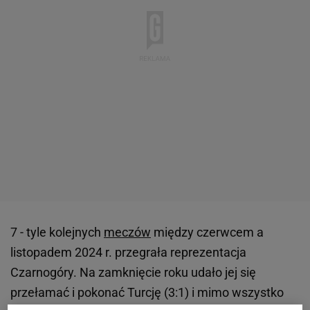
7 - tyle kolejnych
meczów
między czerwcem a
listopadem 2024 r. przegrała reprezentacja
Czarnogóry. Na zamknięcie roku udało jej się
przełamać i pokonać Turcję (3:1) i mimo wszystko