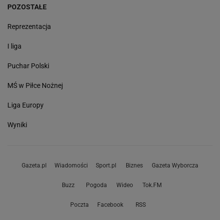
POZOSTAŁE
Reprezentacja
I liga
Puchar Polski
MŚ w Piłce Nożnej
Liga Europy
Wyniki
Gazeta.pl
Wiadomości
Sport.pl
Biznes
Gazeta Wyborcza
Buzz
Pogoda
Wideo
Tok.FM
Poczta
Facebook
RSS