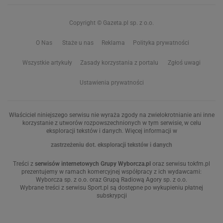
Copyright © Gazeta.pl sp. z o.o.
O Nas
Staże u nas
Reklama
Polityka prywatności
Wszystkie artykuły
Zasady korzystania z portalu
Zgłoś uwagi
Ustawienia prywatności
Właściciel niniejszego serwisu nie wyraża zgody na zwielokrotnianie ani inne
korzystanie z utworów rozpowszechnionych w tym serwisie, w celu
eksploracji tekstów i danych. Więcej informacji w
zastrzeżeniu dot. eksploracji tekstów i danych
Treści z
serwisów internetowych Grupy Wyborcza.pl
oraz serwisu tokfm.pl
prezentujemy w ramach komercyjnej współpracy z ich wydawcami:
Wyborcza sp. z o.o. oraz Grupą Radiową Agory sp. z o.o.
Wybrane treści z serwisu Sport.pl są dostępne po wykupieniu płatnej
subskrypcji