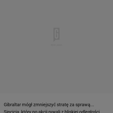
Gibraltar mógł zmniejszyć stratę za sprawą...
Sipcicia, który po akcji rywali z bliskiej odległości