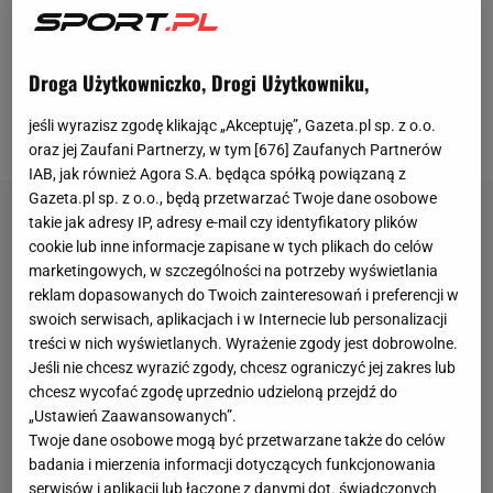
wydawała się wyraźnym faworytem spotkania
eliminacji mistrzostw świata z Gibraltarem. Ten
przystępował do sobotniego spotkania eliminacji
Droga Użytkowniczko, Drogi Użytkowniku,
mundialu z imponującą serią siedmiu
gier
bez
jeśli wyrazisz zgodę klikając „Akceptuję”, Gazeta.pl sp. z o.o.
porażki.
oraz jej Zaufani Partnerzy, w tym [
676
] Zaufanych Partnerów
IAB, jak również Agora S.A. będąca spółką powiązaną z
Gazeta.pl sp. z o.o., będą przetwarzać Twoje dane osobowe
takie jak adresy IP, adresy e-mail czy identyfikatory plików
cookie lub inne informacje zapisane w tych plikach do celów
marketingowych, w szczególności na potrzeby wyświetlania
reklam dopasowanych do Twoich zainteresowań i preferencji w
swoich serwisach, aplikacjach i w Internecie lub personalizacji
treści w nich wyświetlanych. Wyrażenie zgody jest dobrowolne.
Jeśli nie chcesz wyrazić zgody, chcesz ograniczyć jej zakres lub
chcesz wycofać zgodę uprzednio udzieloną przejdź do
„Ustawień Zaawansowanych”.
Twoje dane osobowe mogą być przetwarzane także do celów
badania i mierzenia informacji dotyczących funkcjonowania
serwisów i aplikacji lub łączone z danymi dot. świadczonych