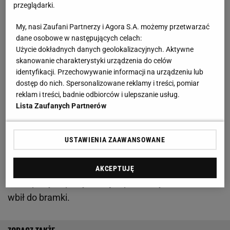
Litwa. Kluczowa zmiana
przeglądarki.
My, nasi Zaufani Partnerzy i Agora S.A. możemy przetwarzać
Reprezentacja Gibraltaru zaskoczył Czarnogórę.
dane osobowe w następujących celach:
Wyrównał gwiazdor, który po golu wykonał
Użycie dokładnych danych geolokalizacyjnych. Aktywne
skanowanie charakterystyki urządzenia do celów
poruszający gest
identyfikacji. Przechowywanie informacji na urządzeniu lub
dostęp do nich. Spersonalizowane reklamy i treści, pomiar
Po 13 minutach kibice zasiadający na trybunach w
reklam i treści, badnie odbiorców i ulepszanie usług.
Lista Zaufanych Partnerów
Niksiciu mogli przecierać oczy ze zdumienia. To
goście, notowani na 196. miejscu w rankingu FIFA
(Czarnogóra jest 73.) wyszli na prowadzenie po
USTAWIENIA ZAAWANSOWANE
bramce Dana Benta. Katastrofalnie w tej sytuacji
zachował się golkiper Igor Nikić, który wypiąstkował
AKCEPTUJĘ
sobie piłkę za plecy, którą napastnik rywali z bliska
wbił do bramki.