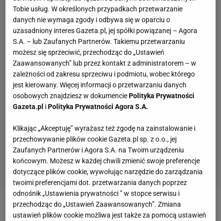
Tobie usług. W określonych przypadkach przetwarzanie
danych nie wymaga zgody i odbywa się w oparciu o
uzasadniony interes Gazeta.pl, jej spółki powiązanej – Agora
S.A. – lub Zaufanych Partnerów. Takiemu przetwarzaniu
możesz się sprzeciwić, przechodząc do „Ustawień
Zaawansowanych” lub przez kontakt z administratorem – w
zależności od zakresu sprzeciwu i podmiotu, wobec którego
jest kierowany. Więcej informacji o przetwarzaniu danych
osobowych znajdziesz w dokumencie
Polityka Prywatności
Gazeta.pl
i
Polityka Prywatności Agora S.A.
Klikając „Akceptuję” wyrażasz też zgodę na zainstalowanie i
przechowywanie plików cookie Gazeta.pl sp. z o.o., jej
Zaufanych Partnerów i Agora S.A. na Twoim urządzeniu
końcowym. Możesz w każdej chwili zmienić swoje preferencje
dotyczące plików cookie, wywołując narzędzie do zarządzania
twoimi preferencjami dot. przetwarzania danych poprzez
odnośnik „Ustawienia prywatności ” w stopce serwisu i
przechodząc do „Ustawień Zaawansowanych”. Zmiana
Zobacz wideo
Największy wygrany meczu Polska -
ustawień plików cookie możliwa jest także za pomocą ustawień