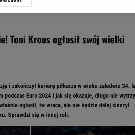
WANSOWANE
żasz też zgodę na zainstalowanie i przechowywanie plików cookie Gazeta.p
gora S.A. na Twoim urządzeniu końcowym. Możesz w każdej chwili zmien
 wywołując narzędzie do zarządzania twoimi preferencjami dot. przetw
ywatności ” w stopce serwisu i przechodząc do „Ustawień Zaawansowan
st także za pomocą ustawień przeglądarki.
ie! Toni Kroos ogłosił swój wielki
rzy i Agora S.A. możemy przetwarzać dane osobowe w następujących cel
 geolokalizacyjnych. Aktywne skanowanie charakterystyki urządzenia do
 na urządzeniu lub dostęp do nich. Spersonalizowane reklamy i treści, p
zanie usług.
Lista Zaufanych Partnerów
ję i zakończył karierę piłkarza w wieku zaledwie 34. la
 podczas Euro 2024 i jak się okazuje, długo nie wytrz
właśnie ogłosił, że wraca, ale nie będzie dalej cieszył
u. Sprawdzi się w innej roli.