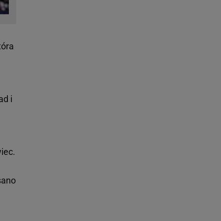
tóra
ad i
wiec.
sano