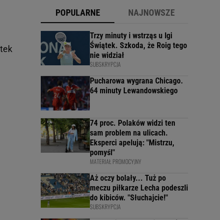
POPULARNE
NAJNOWSZE
w
Trzy minuty i wstrząs u Igi
Świątek. Szkoda, że Roig tego
atek
nie widział
SUBSKRYPCJA
Pucharowa wygrana Chicago.
64 minuty Lewandowskiego
74 proc. Polaków widzi ten
sam problem na ulicach.
Eksperci apelują: "Mistrzu,
pomyśl"
MATERIAŁ PROMOCYJNY
Aż oczy bolały... Tuż po
meczu piłkarze Lecha podeszli
do kibiców. "Słuchajcie!"
SUBSKRYPCJA