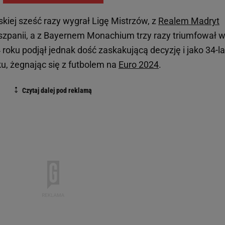
rskiej sześć razy wygrał Ligę Mistrzów, z
Realem Madryt
iszpanii, a z Bayernem Monachium trzy razy triumfował 
 roku podjął jednak dość zaskakującą decyzję i jako 34-l
ku, żegnając się z futbolem na
Euro 2024
.