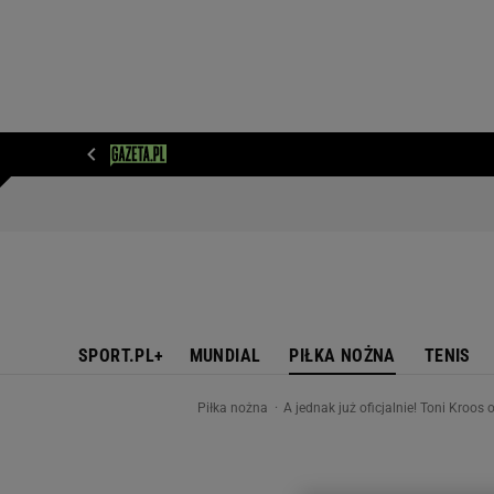
WIADOMOŚCI
NEXT
SPORT
PLOTEK
D
SPORT.PL+
MUNDIAL
PIŁKA NOŻNA
TENIS
Piłka nożna
A jednak już oficjalnie! Toni Kroos 