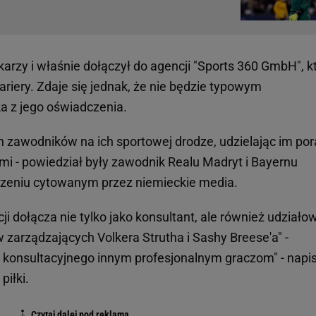
karzy i właśnie dołączył do agencji "Sports 360 GmbH", k
riery. Zdaje się jednak, że nie będzie typowym
a z jego oświadczenia.
h zawodników na ich sportowej drodze, udzielając im por
mi - powiedział były zawodnik Realu Madryt i Bayernu
zeniu cytowanym przez niemieckie media.
cji dołącza nie tylko jako konsultant, ale również udziało
 zarządzających Volkera Strutha i Sashy Breese'a" -
a konsultacyjnego innym profesjonalnym graczom" - napi
piłki.