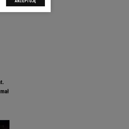
AKCEPTUJĘ
l sp. z o.o., jej
ić swoje preferencje
arzania danych poprzez
ych”. Zmiana ustawień
ach:
 celów identyfikacji.
omiar reklam i treści,
t.
ymał