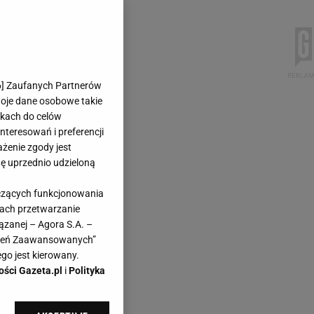
6
] Zaufanych Partnerów
woje dane osobowe takie
likach do celów
teresowań i preferencji
ażenie zgody jest
dę uprzednio udzieloną
yczących funkcjonowania
kach przetwarzanie
ązanej – Agora S.A. –
awień Zaawansowanych”
go jest kierowany.
ości Gazeta.pl
i
Polityka