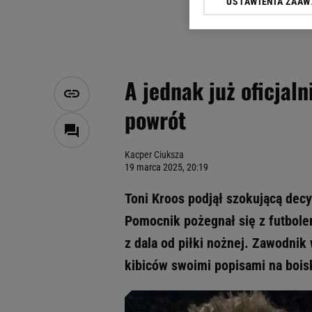
USTAWIENIA ZAA
Klikając „Akceptuję” wyra
Zaufanych Partnerów i A
dotyczące plików cookie,
odnośnik „Ustawienia pr
plików cookie możliwa je
A jednak już oficjaln
My, nasi Zaufani Partne
powrót
Użycie dokładnych danych
Przechowywanie informacji
badnie odbiorców i uleps
Kacper Ciuksza
19 marca 2025, 20:19
Toni Kroos podjął szokującą decyz
Pomocnik pożegnał się z futbolem
z dala od piłki nożnej. Zawodnik 
kibiców swoimi popisami na boisk