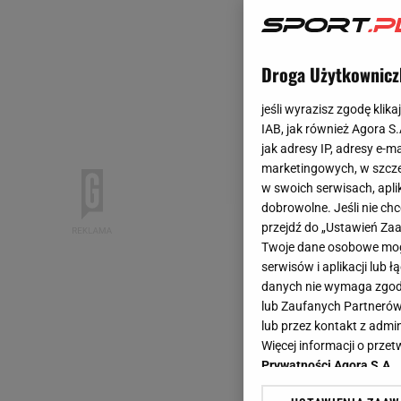
Droga Użytkownicz
jeśli wyrazisz zgodę klika
IAB, jak również Agora S
jak adresy IP, adresy e-m
marketingowych, w szcze
w swoich serwisach, aplik
dobrowolne. Jeśli nie ch
przejdź do „Ustawień Z
Twoje dane osobowe mogą
serwisów i aplikacji lub
danych nie wymaga zgody 
lub Zaufanych Partnerów
lub przez kontakt z admi
Więcej informacji o prz
Prywatności Agora S.A.