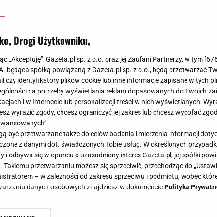
ko, Drogi Użytkowniku,
jąc „Akceptuję”, Gazeta.pl sp. z o.o. oraz jej Zaufani Partnerzy, w tym [
67
.A. będąca spółką powiązaną z Gazeta.pl sp. z o.o., będą przetwarzać T
ail czy identyfikatory plików cookie lub inne informacje zapisane w tych p
gólności na potrzeby wyświetlania reklam dopasowanych do Twoich zain
acjach i w Internecie lub personalizacji treści w nich wyświetlanych. Wyr
cesz wyrazić zgody, chcesz ograniczyć jej zakres lub chcesz wycofać zgo
aawansowanych”.
 być przetwarzane także do celów badania i mierzenia informacji dot
 łączone z danymi dot. świadczonych Tobie usług. W określonych przypad
i odbywa się w oparciu o uzasadniony interes Gazeta.pl, jej spółki powi
. Takiemu przetwarzaniu możesz się sprzeciwić, przechodząc do „Ust
nistratorem – w zależności od zakresu sprzeciwu i podmiotu, wobec które
etwarzaniu danych osobowych znajdziesz w dokumencie
Polityka Prywatn