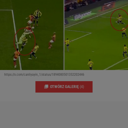
https://x.com/canliyayin_1/status/1894080501352202446
OTWÓRZ GALERIĘ
(4)