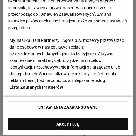
twoimi preferencjami dot. przetwarzania danych poprzez
Łukasz Kaczmarek po zwycięstwie z ZAKSĄ
odnośnik „Ustawienia prywatności ” w stopce serwisu i
przechodząc do „Ustawień Zaawansowanych”. Zmiana
Kędzierzyn-Koźle
ustawień plików cookie możliwa jest także za pomocą ustawień
przeglądarki.
Tuż przed pierwszym gwizdkiem sędziego Slavko
My, nasi Zaufani Partnerzy i Agora S.A. możemy przetwarzać
Vincicia podczas poniedziałkowego spotkania
dane osobowe w następujących celach:
piłkarze
Okana Buruka byli liderami tabeli, mając
Użycie dokładnych danych geolokalizacyjnych. Aktywne
sześć punktów przewagi właśnie nad odwiecznym
skanowanie charakterystyki urządzenia do celów
identyfikacji. Przechowywanie informacji na urządzeniu lub
rywalem. 280. derbowe starcie było pierwszym w
dostęp do nich. Spersonalizowane reklamy i treści, pomiar
karierze dla Przemysława Frankowskiego, który dwa
reklam i treści, badnie odbiorców i ulepszanie usług.
tygodnie temu podpisał kontrakt z nowym
Lista Zaufanych Partnerów
pracodawcą.
USTAWIENIA ZAAWANSOWANE
Sebastian Szymański antybohaterem Derbów
Stambułu. Pozbawił Fenerbahce zwycięstwa
AKCEPTUJĘ