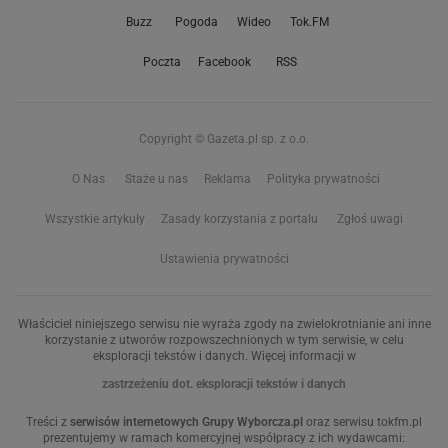
Buzz
Pogoda
Wideo
Tok.FM
Poczta
Facebook
RSS
Copyright © Gazeta.pl sp. z o.o.
O Nas
Staże u nas
Reklama
Polityka prywatności
Wszystkie artykuły
Zasady korzystania z portalu
Zgłoś uwagi
Ustawienia prywatności
Właściciel niniejszego serwisu nie wyraża zgody na zwielokrotnianie ani inne
korzystanie z utworów rozpowszechnionych w tym serwisie, w celu
eksploracji tekstów i danych. Więcej informacji w
zastrzeżeniu dot. eksploracji tekstów i danych
Treści z
serwisów internetowych Grupy Wyborcza.pl
oraz serwisu tokfm.pl
prezentujemy w ramach komercyjnej współpracy z ich wydawcami: