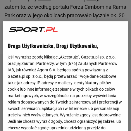
zatem to, że według portalu Forza Cimbom na Rams
Park oraz w jego okolicach pracowało łącznie ok. 30
tys. policjantów. Po raz pierwszy w tym sezonie oba
zespoły zmierzyły się we wrześniu, gdy na stadionie
Fenerbahce Galatasaray pokonało rywala 3:1.
Droga Użytkowniczko, Drogi Użytkowniku,
jeśli wyrazisz zgodę klikając „Akceptuję”, Gazeta.pl sp. z o.o.
oraz jej Zaufani Partnerzy, w tym [
676
] Zaufanych Partnerów
IAB, jak również Agora S.A. będąca spółką powiązaną z
Gazeta.pl sp. z o.o., będą przetwarzać Twoje dane osobowe
takie jak adresy IP, adresy e-mail czy identyfikatory plików
cookie lub inne informacje zapisane w tych plikach do celów
marketingowych, w szczególności na potrzeby wyświetlania
reklam dopasowanych do Twoich zainteresowań i preferencji w
swoich serwisach, aplikacjach i w Internecie lub personalizacji
treści w nich wyświetlanych. Wyrażenie zgody jest dobrowolne.
Jeśli nie chcesz wyrazić zgody, chcesz ograniczyć jej zakres lub
chcesz wycofać zgodę uprzednio udzieloną przejdź do