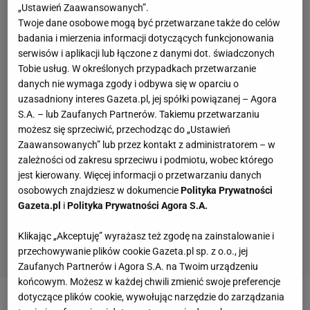
„Ustawień Zaawansowanych”.
Twoje dane osobowe mogą być przetwarzane także do celów
badania i mierzenia informacji dotyczących funkcjonowania
serwisów i aplikacji lub łączone z danymi dot. świadczonych
Tobie usług. W określonych przypadkach przetwarzanie
danych nie wymaga zgody i odbywa się w oparciu o
uzasadniony interes Gazeta.pl, jej spółki powiązanej – Agora
S.A. – lub Zaufanych Partnerów. Takiemu przetwarzaniu
możesz się sprzeciwić, przechodząc do „Ustawień
Zaawansowanych” lub przez kontakt z administratorem – w
zależności od zakresu sprzeciwu i podmiotu, wobec którego
jest kierowany. Więcej informacji o przetwarzaniu danych
osobowych znajdziesz w dokumencie
Polityka Prywatności
Gazeta.pl
i
Polityka Prywatności Agora S.A.
Klikając „Akceptuję” wyrażasz też zgodę na zainstalowanie i
przechowywanie plików cookie Gazeta.pl sp. z o.o., jej
Zaufanych Partnerów i Agora S.A. na Twoim urządzeniu
końcowym. Możesz w każdej chwili zmienić swoje preferencje
dotyczące plików cookie, wywołując narzędzie do zarządzania
Zobacz wideo
"Pokazaliśmy świetną siatkówkę".