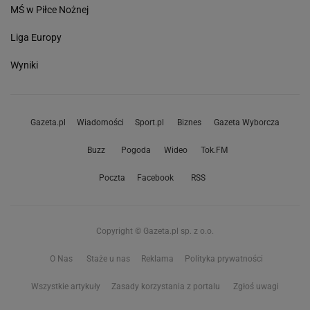
MŚ w Piłce Nożnej
Liga Europy
Wyniki
Gazeta.pl
Wiadomości
Sport.pl
Biznes
Gazeta Wyborcza
Buzz
Pogoda
Wideo
Tok.FM
Poczta
Facebook
RSS
Copyright © Gazeta.pl sp. z o.o.
O Nas
Staże u nas
Reklama
Polityka prywatności
Wszystkie artykuły
Zasady korzystania z portalu
Zgłoś uwagi