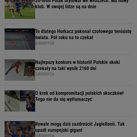
20-letni Polak brylował we Włoszech. Ma nowy
klub. W swojej lidze są na dnie
To dlatego Hurkacz pokonał czołowego tenisistę
świata. Pół roku na to czekał
SUBSKRYPCJA
Najlepszy konkurs w historii! Polskie skoki
czekały na taki wynik 2160 dni
SUBSKRYPCJA
O krok od kompromitacji polskich skoczków!
Tego nie da się wytłumaczyć
Rywale mogą dziś zazdrościć Jagiellonii. Tak
upadł europejski gigant
SUBSKRYPCJA