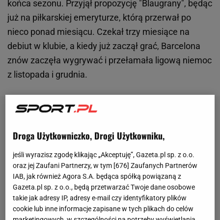
końca sezonu. Przyjął propozycję "Blaugrany", będąc
już na piłkarskiej emeryturze, którą przerwał po
nieco ponad miesiącu. Czekał trzy miesiące na
debiut w klubie, a kiedy już zaczął grać, Barcelona
znów zaczęła wygrywać i przełamała ligową niemoc
z listopada i grudnia.
Droga Użytkowniczko, Drogi Użytkowniku,
jeśli wyrazisz zgodę klikając „Akceptuję”, Gazeta.pl sp. z o.o.
oraz jej Zaufani Partnerzy, w tym [
676
] Zaufanych Partnerów
IAB, jak również Agora S.A. będąca spółką powiązaną z
Gazeta.pl sp. z o.o., będą przetwarzać Twoje dane osobowe
takie jak adresy IP, adresy e-mail czy identyfikatory plików
cookie lub inne informacje zapisane w tych plikach do celów
marketingowych, w szczególności na potrzeby wyświetlania