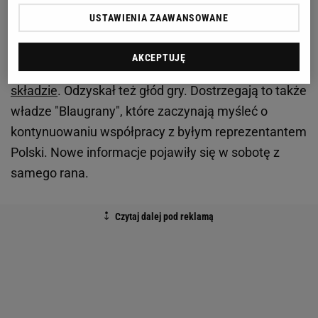
siedem z nich i nie przegrał żadnego. Zdecydowanie
USTAWIENIA ZAAWANSOWANE
można powiedzieć, że "Blaugrana" wróciła na
właściwe tory, a Polak z pewnością się do tego
AKCEPTUJĘ
przyczynił, bo dodał więcej jakości w pierwszym
składzie
. Odzyskał też głód gry. Dostrzegają to także
władze "Blaugrany", które zaczynają myśleć o
kontynuowaniu współpracy z byłym reprezentantem
Polski. Nowe informacje pojawiły się w sobotę z
samego rana.