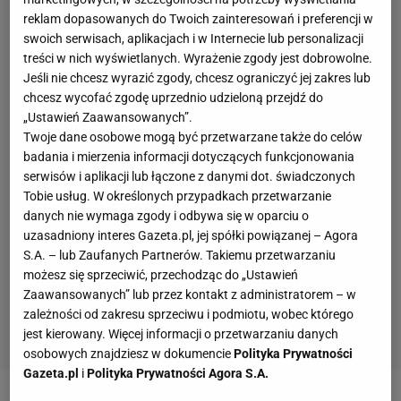
reklam dopasowanych do Twoich zainteresowań i preferencji w
swoich serwisach, aplikacjach i w Internecie lub personalizacji
treści w nich wyświetlanych. Wyrażenie zgody jest dobrowolne.
Jeśli nie chcesz wyrazić zgody, chcesz ograniczyć jej zakres lub
chcesz wycofać zgodę uprzednio udzieloną przejdź do
„Ustawień Zaawansowanych”.
Twoje dane osobowe mogą być przetwarzane także do celów
badania i mierzenia informacji dotyczących funkcjonowania
serwisów i aplikacji lub łączone z danymi dot. świadczonych
Tobie usług. W określonych przypadkach przetwarzanie
danych nie wymaga zgody i odbywa się w oparciu o
uzasadniony interes Gazeta.pl, jej spółki powiązanej – Agora
S.A. – lub Zaufanych Partnerów. Takiemu przetwarzaniu
możesz się sprzeciwić, przechodząc do „Ustawień
Zaawansowanych” lub przez kontakt z administratorem – w
zależności od zakresu sprzeciwu i podmiotu, wobec którego
jest kierowany. Więcej informacji o przetwarzaniu danych
osobowych znajdziesz w dokumencie
Polityka Prywatności
Gazeta.pl
i
Polityka Prywatności Agora S.A.