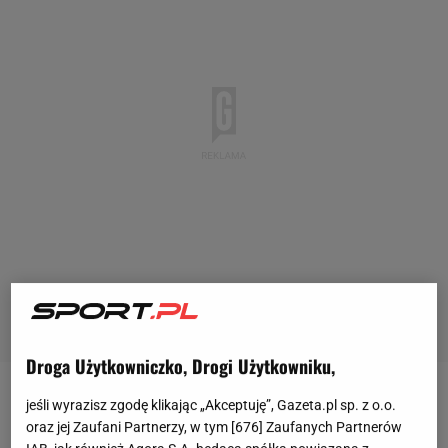
Droga Użytkowniczko, Drogi Użytkowniku,
Nicola Zalewski miał problem z regularną grą w
jeśli wyrazisz zgodę klikając „Akceptuję”, Gazeta.pl sp. z o.o.
oraz jej Zaufani Partnerzy, w tym [
676
] Zaufanych Partnerów
Romie, która w ostatnich miesiącach przeżyła sporo