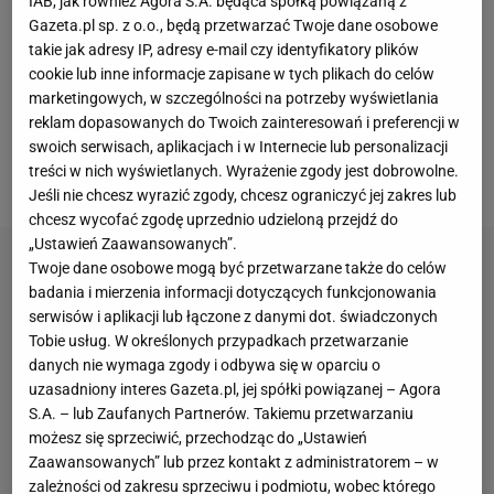
IAB, jak również Agora S.A. będąca spółką powiązaną z
chaosu przez zmiany na stanowisku prezesa i na
Gazeta.pl sp. z o.o., będą przetwarzać Twoje dane osobowe
ławce trenerskiej. W poszukiwaniu więcej szans
takie jak adresy IP, adresy e-mail czy identyfikatory plików
cookie lub inne informacje zapisane w tych plikach do celów
reprezentant Polski udał się na półroczne
marketingowych, w szczególności na potrzeby wyświetlania
wypożyczenie do Interu Mediolan. To był ryzykowny
reklam dopasowanych do Twoich zainteresowań i preferencji w
ruch, patrząc na to, jak duża konkurencja jest na
swoich serwisach, aplikacjach i w Internecie lub personalizacji
treści w nich wyświetlanych. Wyrażenie zgody jest dobrowolne.
wahadłach w
Interze
.
Jeśli nie chcesz wyrazić zgody, chcesz ograniczyć jej zakres lub
chcesz wycofać zgodę uprzednio udzieloną przejdź do
„Ustawień Zaawansowanych”.
Twoje dane osobowe mogą być przetwarzane także do celów
badania i mierzenia informacji dotyczących funkcjonowania
serwisów i aplikacji lub łączone z danymi dot. świadczonych
Tobie usług. W określonych przypadkach przetwarzanie
danych nie wymaga zgody i odbywa się w oparciu o
uzasadniony interes Gazeta.pl, jej spółki powiązanej – Agora
S.A. – lub Zaufanych Partnerów. Takiemu przetwarzaniu
możesz się sprzeciwić, przechodząc do „Ustawień
Zaawansowanych” lub przez kontakt z administratorem – w
zależności od zakresu sprzeciwu i podmiotu, wobec którego