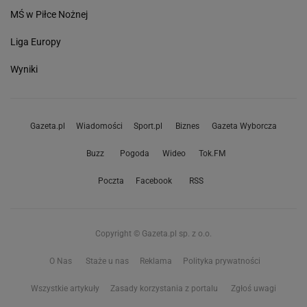
MŚ w Piłce Nożnej
Liga Europy
Wyniki
Gazeta.pl
Wiadomości
Sport.pl
Biznes
Gazeta Wyborcza
Buzz
Pogoda
Wideo
Tok.FM
Poczta
Facebook
RSS
Copyright © Gazeta.pl sp. z o.o.
O Nas
Staże u nas
Reklama
Polityka prywatności
Wszystkie artykuły
Zasady korzystania z portalu
Zgłoś uwagi