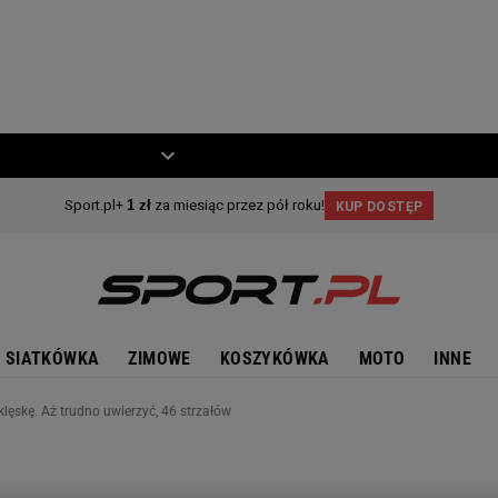
ZIECKO
MOTO
SIATKÓWKA
ZIMOWE
KOSZYKÓWKA
MOTO
INNE
lęskę. Aż trudno uwierzyć, 46 strzałów