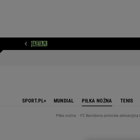
WIADOMOŚCI
NEXT
SPORT
PLOTEK
D
SPORT.PL+
MUNDIAL
PIŁKA NOŻNA
TENIS
Piłka nożna
FC Barcelona poniosła sensacyjną k