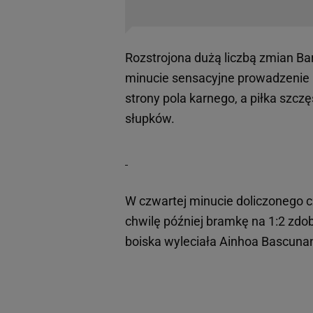
Rozstrojona dużą liczbą zmian Barc
minucie sensacyjne prowadzenie Le
strony pola karnego, a piłka szcz
słupków.
W czwartej minucie doliczonego 
chwilę później bramkę na 1:2 zdoby
boiska wyleciała Ainhoa Bascunan,