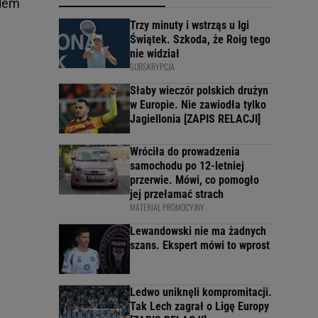
alem
Trzy minuty i wstrząs u Igi
Świątek. Szkoda, że Roig tego
nie widział
SUBSKRYPCJA
Słaby wieczór polskich drużyn
w Europie. Nie zawiodła tylko
Jagiellonia [ZAPIS RELACJI]
Wróciła do prowadzenia
samochodu po 12-letniej
przerwie. Mówi, co pomogło
jej przełamać strach
MATERIAŁ PROMOCYJNY
Lewandowski nie ma żadnych
szans. Ekspert mówi to wprost
Ledwo uniknęli kompromitacji.
Tak Lech zagrał o Ligę Europy