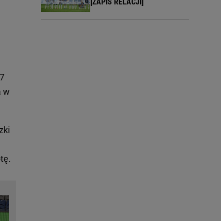
[ZAPIS RELACJI]
17
a w
zki
tę.