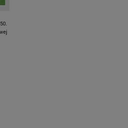
 50.
awej