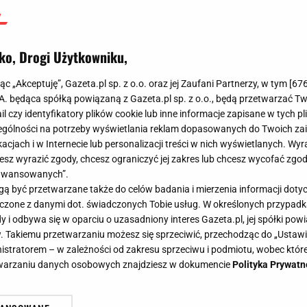
ko, Drogi Użytkowniku,
jąc „Akceptuję”, Gazeta.pl sp. z o.o. oraz jej Zaufani Partnerzy, w tym [
67
.A. będąca spółką powiązaną z Gazeta.pl sp. z o.o., będą przetwarzać T
ail czy identyfikatory plików cookie lub inne informacje zapisane w tych p
gólności na potrzeby wyświetlania reklam dopasowanych do Twoich zain
acjach i w Internecie lub personalizacji treści w nich wyświetlanych. Wyr
cesz wyrazić zgody, chcesz ograniczyć jej zakres lub chcesz wycofać zgo
aawansowanych”.
 być przetwarzane także do celów badania i mierzenia informacji dot
 łączone z danymi dot. świadczonych Tobie usług. W określonych przypad
i odbywa się w oparciu o uzasadniony interes Gazeta.pl, jej spółki powi
. Takiemu przetwarzaniu możesz się sprzeciwić, przechodząc do „Ust
nistratorem – w zależności od zakresu sprzeciwu i podmiotu, wobec które
etwarzaniu danych osobowych znajdziesz w dokumencie
Polityka Prywatn