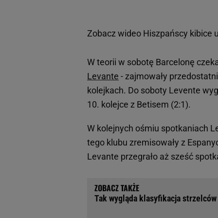
Zobacz wideo
Hiszpańscy kibice 
W teorii w sobotę Barcelonę czeka
Levante
- zajmowały przedostatn
kolejkach. Do soboty Levente wyg
10. kolejce z Betisem (2:1).
W kolejnych ośmiu spotkaniach L
tego klubu zremisowały z Espanyo
Levante przegrało aż sześć spotk
Tak wygląda klasyfikacja strzelcó