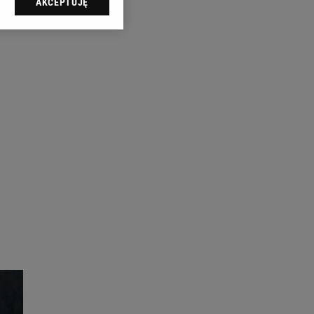
AKCEPTUJĘ
l sp. z o.o., jej
ić swoje preferencje
arzania danych poprzez
ych”. Zmiana ustawień
ach:
 celów identyfikacji.
omiar reklam i treści,