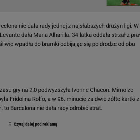
elona nie dała rady jednej z najsłabszych drużyn ligi. W
vante dała Maria Alharilla. 34-latka oddała strzał z pr
ęśliwie wpadła do bramki odbijając się po drodze od obu
czasu gry na 2:0 podwyższyła Ivonne Chacon. Mimo że
ła Fridolina Rolfo, a w 96. minucie za dwie żółte kartki z
 to Barcelona nie dała rady odrobić strat.