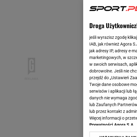
Droga Użytkownicz
jeśli wyrazisz zgodę klika
IAB, jak również Agora S
jak adresy IP, adresy e-m
marketingowych, w szcze
w swoich serwisach, aplik
dobrowolne. Jeśli nie ch
przejdź do „Ustawień Z
Twoje dane osobowe mogą
serwisów i aplikacji lub
danych nie wymaga zgody 
lub Zaufanych Partnerów
lub przez kontakt z admi
Więcej informacji o prz
Prywatności Agora S.A.