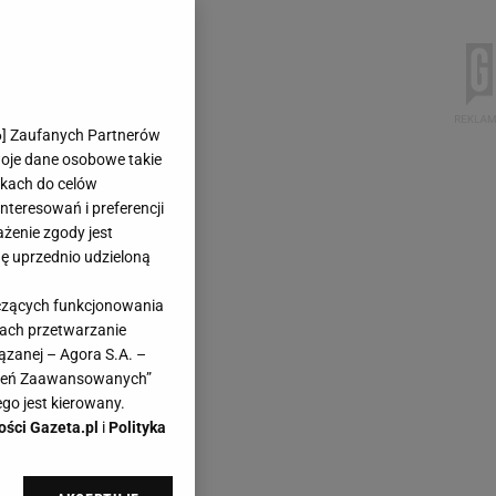
6
] Zaufanych Partnerów
woje dane osobowe takie
likach do celów
teresowań i preferencji
ażenie zgody jest
dę uprzednio udzieloną
yczących funkcjonowania
kach przetwarzanie
ązanej – Agora S.A. –
awień Zaawansowanych”
go jest kierowany.
ości Gazeta.pl
i
Polityka