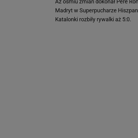
Aż ośmiu zmian dokonał Pere Ro
Madryt w Superpucharze Hiszpani
Katalonki rozbiły rywalki aż 5:0.