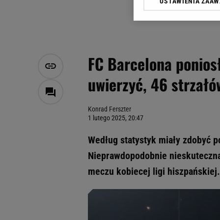
USTAWIENIA ZAA
Klikając „Akceptuję” wyra
Zaufanych Partnerów i A
dotyczące plików cookie,
odnośnik „Ustawienia pr
plików cookie możliwa je
FC Barcelona ponios
My, nasi Zaufani Partne
uwierzyć, 46 strzałó
Użycie dokładnych danych
Przechowywanie informacji
badnie odbiorców i uleps
Konrad Ferszter
1 lutego 2025, 20:47
Według statystyk miały zdobyć po
Nieprawdopodobnie nieskuteczna 
meczu kobiecej ligi hiszpańskiej