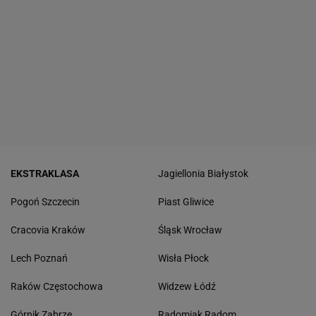
EKSTRAKLASA
Jagiellonia Białystok
Pogoń Szczecin
Piast Gliwice
Cracovia Kraków
Śląsk Wrocław
Lech Poznań
Wisła Płock
Raków Częstochowa
Widzew Łódź
Górnik Zabrze
Radomiak Radom