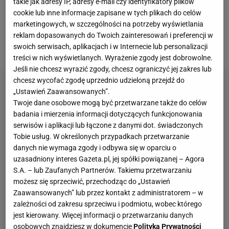
jesiennej doszło do zmiany na ławce trenerskiej
takie jak adresy IP, adresy e-mail czy identyfikatory plików
cookie lub inne informacje zapisane w tych plikach do celów
austriackiego klubu. Pepijn Lijnders został zwolniony
marketingowych, w szczególności na potrzeby wyświetlania
w połowie grudnia, a jego miejsce zajął Thomas
reklam dopasowanych do Twoich zainteresowań i preferencji w
Letsch.
swoich serwisach, aplikacjach i w Internecie lub personalizacji
treści w nich wyświetlanych. Wyrażenie zgody jest dobrowolne.
Jeśli nie chcesz wyrazić zgody, chcesz ograniczyć jej zakres lub
chcesz wycofać zgodę uprzednio udzieloną przejdź do
„Ustawień Zaawansowanych”.
Twoje dane osobowe mogą być przetwarzane także do celów
badania i mierzenia informacji dotyczących funkcjonowania
serwisów i aplikacji lub łączone z danymi dot. świadczonych
Tobie usług. W określonych przypadkach przetwarzanie
danych nie wymaga zgody i odbywa się w oparciu o
uzasadniony interes Gazeta.pl, jej spółki powiązanej – Agora
S.A. – lub Zaufanych Partnerów. Takiemu przetwarzaniu
możesz się sprzeciwić, przechodząc do „Ustawień
Zaawansowanych” lub przez kontakt z administratorem – w
zależności od zakresu sprzeciwu i podmiotu, wobec którego
jest kierowany. Więcej informacji o przetwarzaniu danych
osobowych znajdziesz w dokumencie
Polityka Prywatności