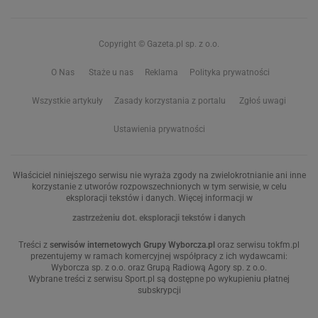
Copyright © Gazeta.pl sp. z o.o.
O Nas
Staże u nas
Reklama
Polityka prywatności
Wszystkie artykuły
Zasady korzystania z portalu
Zgłoś uwagi
Ustawienia prywatności
Właściciel niniejszego serwisu nie wyraża zgody na zwielokrotnianie ani inne
korzystanie z utworów rozpowszechnionych w tym serwisie, w celu
eksploracji tekstów i danych. Więcej informacji w
zastrzeżeniu dot. eksploracji tekstów i danych
Treści z
serwisów internetowych Grupy Wyborcza.pl
oraz serwisu tokfm.pl
prezentujemy w ramach komercyjnej współpracy z ich wydawcami:
Wyborcza sp. z o.o. oraz Grupą Radiową Agory sp. z o.o.
Wybrane treści z serwisu Sport.pl są dostępne po wykupieniu płatnej
subskrypcji