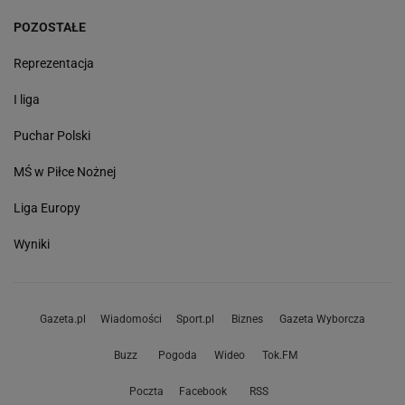
POZOSTAŁE
Reprezentacja
I liga
Puchar Polski
MŚ w Piłce Nożnej
Liga Europy
Wyniki
Gazeta.pl
Wiadomości
Sport.pl
Biznes
Gazeta Wyborcza
Buzz
Pogoda
Wideo
Tok.FM
Poczta
Facebook
RSS