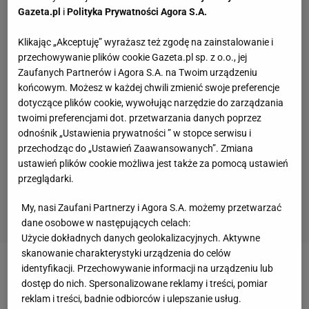
Gazeta.pl
i
Polityka Prywatności Agora S.A.
Klikając „Akceptuję” wyrażasz też zgodę na zainstalowanie i
przechowywanie plików cookie Gazeta.pl sp. z o.o., jej
Zaufanych Partnerów i Agora S.A. na Twoim urządzeniu
końcowym. Możesz w każdej chwili zmienić swoje preferencje
dotyczące plików cookie, wywołując narzędzie do zarządzania
twoimi preferencjami dot. przetwarzania danych poprzez
odnośnik „Ustawienia prywatności ” w stopce serwisu i
przechodząc do „Ustawień Zaawansowanych”. Zmiana
ustawień plików cookie możliwa jest także za pomocą ustawień
przeglądarki.
My, nasi Zaufani Partnerzy i Agora S.A. możemy przetwarzać
dane osobowe w następujących celach:
Użycie dokładnych danych geolokalizacyjnych. Aktywne
skanowanie charakterystyki urządzenia do celów
identyfikacji. Przechowywanie informacji na urządzeniu lub
Zobacz wideo
Roman Kosecki wprost o sytuacji
dostęp do nich. Spersonalizowane reklamy i treści, pomiar
Wojciecha Szczęsnego w Barcelonie!
reklam i treści, badnie odbiorców i ulepszanie usług.