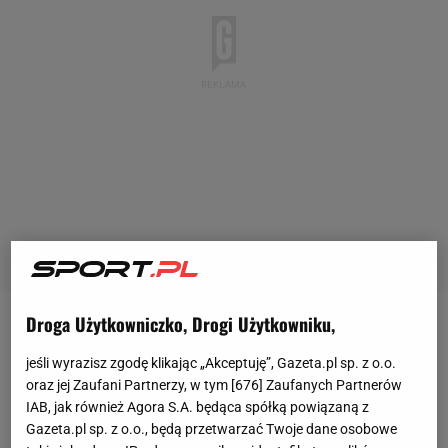
Droga Użytkowniczko, Drogi Użytkowniku,
Jeszcze do końca 2024 roku Kamil Piątkowski był
podstawowym zawodnikiem RB Salzburg, dla
jeśli wyrazisz zgodę klikając „Akceptuję”, Gazeta.pl sp. z o.o.
oraz jej Zaufani Partnerzy, w tym [
676
] Zaufanych Partnerów
którego w tym sezonie rozegrał już 27
meczów
,
IAB, jak również Agora S.A. będąca spółką powiązaną z
notując w nich jedną asystę. Jednak po rundzie
Gazeta.pl sp. z o.o., będą przetwarzać Twoje dane osobowe