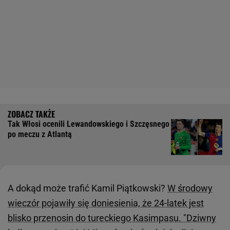
Tak Włosi ocenili Lewandowskiego i Szczęsnego
po meczu z Atlantą
A dokąd może trafić Kamil Piątkowski?
W środowy
wieczór pojawiły się doniesienia, że 24-latek jest
blisko przenosin do tureckiego Kasimpasu. "Dziwny