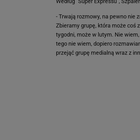
Według "Super Expressu", Szpaler
- Trwają rozmowy, na pewno nie zr
Zbieramy grupę, która może coś 
tygodni, może w lutym. Nie wiem, i
tego nie wiem, dopiero rozmawiam
przejąć grupę medialną wraz z i