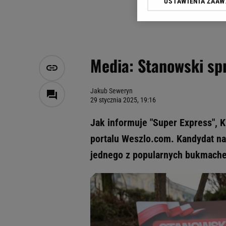
USTAWIENIA ZAA
Klikając „Akceptuję” wyra
Zaufanych Partnerów i A
dotyczące plików cookie,
odnośnik „Ustawienia pr
plików cookie możliwa je
Media: Stanowski sp
My, nasi Zaufani Partne
Użycie dokładnych danych
Przechowywanie informacji
Jakub Seweryn
29 stycznia 2025, 19:16
badnie odbiorców i uleps
Jak informuje "Super Express", 
portalu Weszlo.com. Kandydat na
jednego z popularnych bukmach