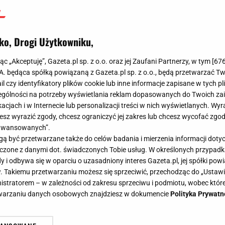
ko, Drogi Użytkowniku,
jąc „Akceptuję”, Gazeta.pl sp. z o.o. oraz jej Zaufani Partnerzy, w tym [
67
.A. będąca spółką powiązaną z Gazeta.pl sp. z o.o., będą przetwarzać T
ail czy identyfikatory plików cookie lub inne informacje zapisane w tych p
gólności na potrzeby wyświetlania reklam dopasowanych do Twoich zain
acjach i w Internecie lub personalizacji treści w nich wyświetlanych. Wyr
cesz wyrazić zgody, chcesz ograniczyć jej zakres lub chcesz wycofać zgo
aawansowanych”.
 być przetwarzane także do celów badania i mierzenia informacji dot
 łączone z danymi dot. świadczonych Tobie usług. W określonych przypad
i odbywa się w oparciu o uzasadniony interes Gazeta.pl, jej spółki powi
. Takiemu przetwarzaniu możesz się sprzeciwić, przechodząc do „Ust
nistratorem – w zależności od zakresu sprzeciwu i podmiotu, wobec które
etwarzaniu danych osobowych znajdziesz w dokumencie
Polityka Prywatn