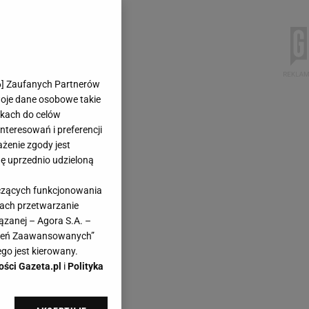
6
] Zaufanych Partnerów
woje dane osobowe takie
likach do celów
teresowań i preferencji
ażenie zgody jest
dę uprzednio udzieloną
yczących funkcjonowania
kach przetwarzanie
ązanej – Agora S.A. –
awień Zaawansowanych”
go jest kierowany.
ości Gazeta.pl
i
Polityka