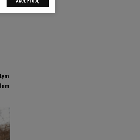
AKCEPTUJĘ
l sp. z o.o., jej
ić swoje preferencje
arzania danych poprzez
ych”. Zmiana ustawień
ach:
 celów identyfikacji.
omiar reklam i treści,
 tym
elem