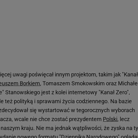
ięcej uwagi poświęcał innym projektom, takim jak "Kanał
euszem Borkiem
, Tomaszem Smokowskim oraz Michał
 Stanowskiego jest z kolei internetowy "Kanał Zero",
ale też polityką i sprawami życia codziennego. Na bazie
 zdecydował się wystartować w tegorocznych wyborach
nacza, wcale nie chce zostać prezydentem
Polski
, lecz
aszym kraju. Nie ma jednak wątpliwości, że zyska na t
wydanie nowego formatu "Dziennika Narodowego" ogląda