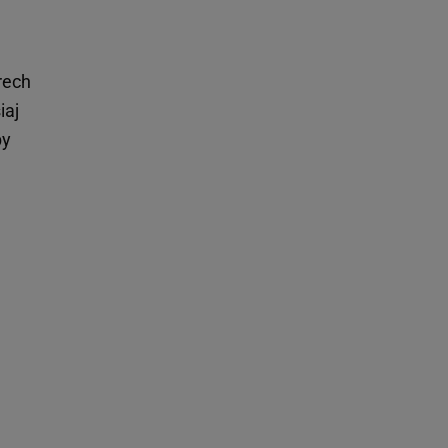
rech
iaj
by