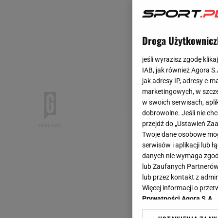
Droga Użytkownicz
jeśli wyrazisz zgodę klika
IAB, jak również Agora S
jak adresy IP, adresy e-m
marketingowych, w szcze
w swoich serwisach, aplik
dobrowolne. Jeśli nie ch
przejdź do „Ustawień Z
Twoje dane osobowe mogą
serwisów i aplikacji lub
danych nie wymaga zgody 
lub Zaufanych Partnerów
lub przez kontakt z admi
Więcej informacji o prz
Prywatności Agora S.A.