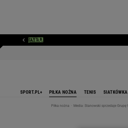
WIADOMOŚCI
NEXT
SPORT
PLOTEK
D
SPORT.PL+
PIŁKA NOŻNA
TENIS
SIATKÓWKA
Piłka nożna
Media: Stanowski sprzedaje Grupę 