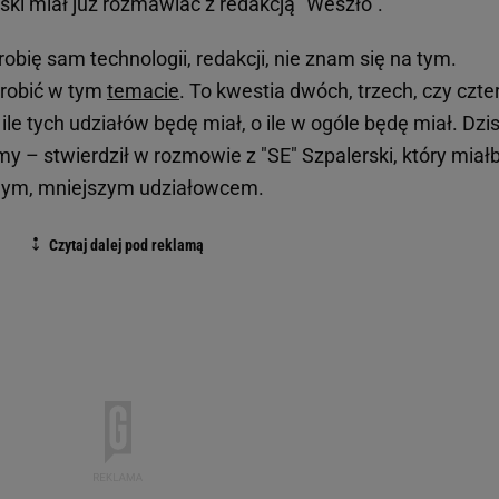
ski miał już rozmawiać z redakcją "Weszło".
obię sam technologii, redakcji, nie znam się na tym.
zrobić w tym
temacie
. To kwestia dwóch, trzech, czy czte
le tych udziałów będę miał, o ile w ogóle będę miał. Dzis
y – stwierdził w rozmowie z "SE" Szpalerski, który miał
nnym, mniejszym udziałowcem.