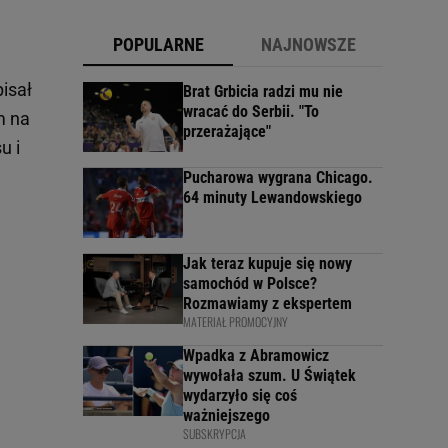
POPULARNE
NAJNOWSZE
isał
Brat Grbicia radzi mu nie
wracać do Serbii. "To
m na
przerażające"
u i
Pucharowa wygrana Chicago.
64 minuty Lewandowskiego
Jak teraz kupuje się nowy
samochód w Polsce?
Rozmawiamy z ekspertem
MATERIAŁ PROMOCYJNY
Wpadka z Abramowicz
wywołała szum. U Świątek
wydarzyło się coś
ważniejszego
SUBSKRYPCJA