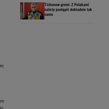
Tichonow grzmi: Z Polakami
należy postąpić dokładnie tak
samo
em
ym
ło