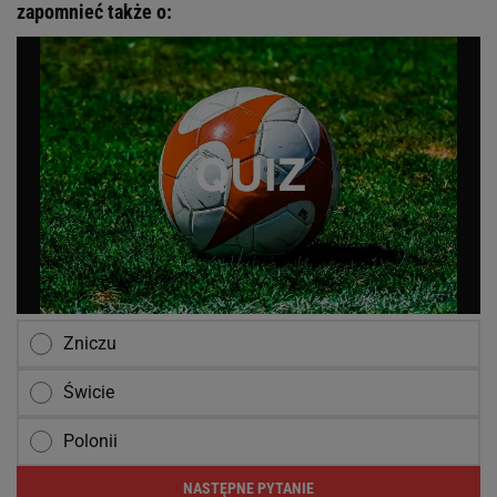
zapomnieć także o:
Zniczu
Świcie
Polonii
NASTĘPNE PYTANIE