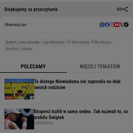
Dziękujemy za przeczytanie
Obserwuj nas
Robert Lewandowski
Liga Mistrzów
FC Barcelona
Piłka Nożna
Benfica Lizbona
POLECAMY
WIĘCEJ TEMATÓW
To dlatego Niewiadoma nie zaprosiła na ślub
swoich rodziców
Eksperci trafili w samo sedno. Tak nazwali to, co
zrobiła Świątek
SUBSKRYPCJA