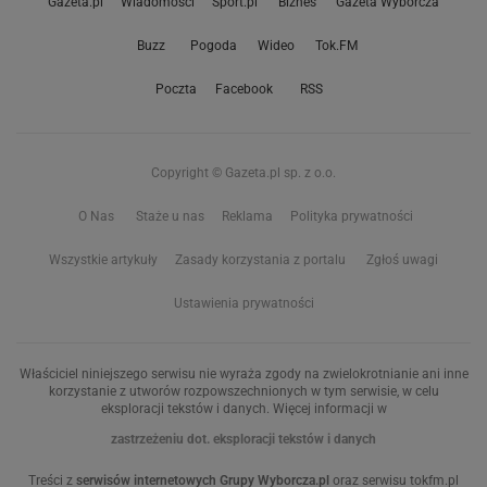
Gazeta.pl
Wiadomości
Sport.pl
Biznes
Gazeta Wyborcza
Buzz
Pogoda
Wideo
Tok.FM
Poczta
Facebook
RSS
Copyright © Gazeta.pl sp. z o.o.
O Nas
Staże u nas
Reklama
Polityka prywatności
Wszystkie artykuły
Zasady korzystania z portalu
Zgłoś uwagi
Ustawienia prywatności
Właściciel niniejszego serwisu nie wyraża zgody na zwielokrotnianie ani inne
korzystanie z utworów rozpowszechnionych w tym serwisie, w celu
eksploracji tekstów i danych. Więcej informacji w
zastrzeżeniu dot. eksploracji tekstów i danych
Treści z
serwisów internetowych Grupy Wyborcza.pl
oraz serwisu tokfm.pl