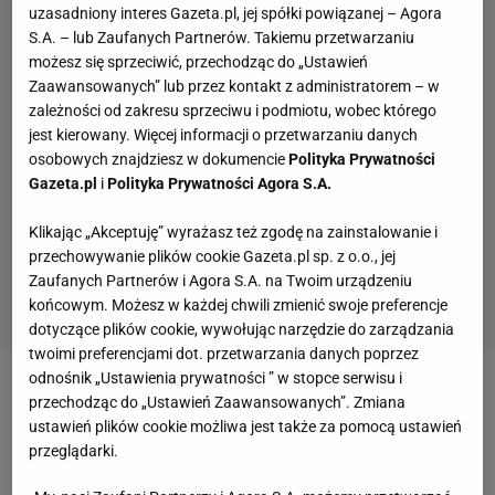
uzasadniony interes Gazeta.pl, jej spółki powiązanej – Agora
S.A. – lub Zaufanych Partnerów. Takiemu przetwarzaniu
możesz się sprzeciwić, przechodząc do „Ustawień
Zaawansowanych” lub przez kontakt z administratorem – w
zależności od zakresu sprzeciwu i podmiotu, wobec którego
jest kierowany. Więcej informacji o przetwarzaniu danych
osobowych znajdziesz w dokumencie
Polityka Prywatności
Gazeta.pl
i
Polityka Prywatności Agora S.A.
Klikając „Akceptuję” wyrażasz też zgodę na zainstalowanie i
przechowywanie plików cookie Gazeta.pl sp. z o.o., jej
Zaufanych Partnerów i Agora S.A. na Twoim urządzeniu
końcowym. Możesz w każdej chwili zmienić swoje preferencje
dotyczące plików cookie, wywołując narzędzie do zarządzania
twoimi preferencjami dot. przetwarzania danych poprzez
odnośnik „Ustawienia prywatności ” w stopce serwisu i
Zobacz wideo
przechodząc do „Ustawień Zaawansowanych”. Zmiana
ustawień plików cookie możliwa jest także za pomocą ustawień
przeglądarki.
Lewandowski komentuje hit LM. "Takiego meczu