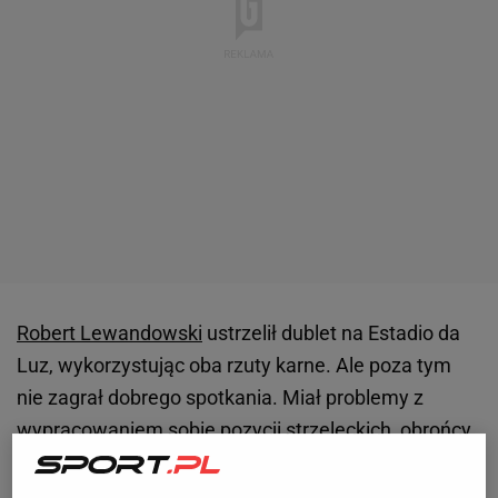
Robert Lewandowski
ustrzelił dublet na Estadio da
Luz, wykorzystując oba rzuty karne. Ale poza tym
nie zagrał dobrego spotkania. Miał problemy z
wypracowaniem sobie pozycji strzeleckich, obrońcy
maksymalnie utrudniali mu życie i grę. Technicznie
też nie wyglądał najlepiej, jak w najgorszych