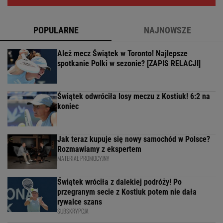
POPULARNE
NAJNOWSZE
Ależ mecz Świątek w Toronto! Najlepsze
spotkanie Polki w sezonie? [ZAPIS RELACJI]
Świątek odwróciła losy meczu z Kostiuk! 6:2 na
koniec
Jak teraz kupuje się nowy samochód w Polsce?
Rozmawiamy z ekspertem
MATERIAŁ PROMOCYJNY
Świątek wróciła z dalekiej podróży! Po
przegranym secie z Kostiuk potem nie dała
rywalce szans
SUBSKRYPCJA