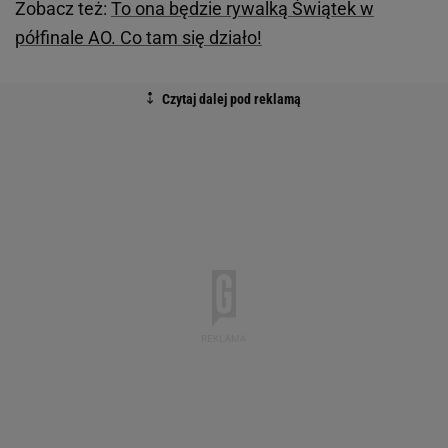
Zobacz też:
To ona będzie rywalką Świątek w
półfinale AO. Co tam się działo!