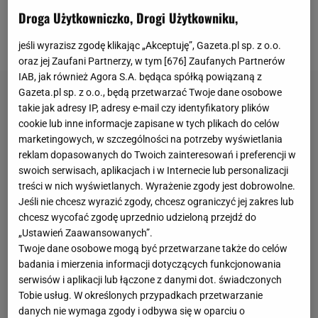
Droga Użytkowniczko, Drogi Użytkowniku,
spotkaniach za kadencji Xaviego. Ale wykazał się
wolą walki, którą chciał przekazać reszcie zespołu.
jeśli wyrazisz zgodę klikając „Akceptuję”, Gazeta.pl sp. z o.o.
oraz jej Zaufani Partnerzy, w tym [
676
] Zaufanych Partnerów
IAB, jak również Agora S.A. będąca spółką powiązaną z
Gazeta.pl sp. z o.o., będą przetwarzać Twoje dane osobowe
takie jak adresy IP, adresy e-mail czy identyfikatory plików
cookie lub inne informacje zapisane w tych plikach do celów
marketingowych, w szczególności na potrzeby wyświetlania
reklam dopasowanych do Twoich zainteresowań i preferencji w
swoich serwisach, aplikacjach i w Internecie lub personalizacji
treści w nich wyświetlanych. Wyrażenie zgody jest dobrowolne.
Jeśli nie chcesz wyrazić zgody, chcesz ograniczyć jej zakres lub
chcesz wycofać zgodę uprzednio udzieloną przejdź do
„Ustawień Zaawansowanych”.
Twoje dane osobowe mogą być przetwarzane także do celów
badania i mierzenia informacji dotyczących funkcjonowania
serwisów i aplikacji lub łączone z danymi dot. świadczonych
Tobie usług. W określonych przypadkach przetwarzanie
danych nie wymaga zgody i odbywa się w oparciu o