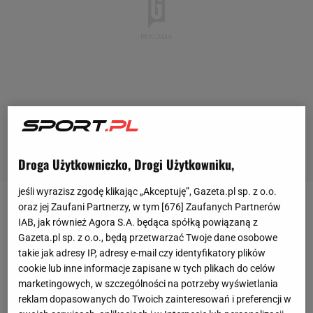
Droga Użytkowniczko, Drogi Użytkowniku,
jeśli wyrazisz zgodę klikając „Akceptuję”, Gazeta.pl sp. z o.o.
oraz jej Zaufani Partnerzy, w tym [
676
] Zaufanych Partnerów
Cristiano Ronaldo
i Georgina Rodriguez
poznali się w
IAB, jak również Agora S.A. będąca spółką powiązaną z
2016 roku
, a do ich spotkania doszło przed butikiem
Gazeta.pl sp. z o.o., będą przetwarzać Twoje dane osobowe
Gucci. To tam pracowała wówczas pochodząca z
takie jak adresy IP, adresy e-mail czy identyfikatory plików
cookie lub inne informacje zapisane w tych plikach do celów
Buenos Aires kobieta. Udzieliła ona jakiś czas temu
marketingowych, w szczególności na potrzeby wyświetlania
wywiadu hiszpańskiemu czasopismu "Elle", gdzie
reklam dopasowanych do Twoich zainteresowań i preferencji w