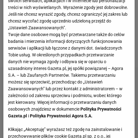
wyznała, że para zakochała się od pierwszego
swoich serwisach, aplikacjach i w Internecie lub personalizacji
treści w nich wyświetlanych. Wyrażenie zgody jest dobrowolne.
wejrzenia. Jakiś czas temu na światło dzienne
Jeśli nie chcesz wyrazić zgody, chcesz ograniczyć jej zakres lub
wyszły sensacyjne szczegóły z ich życia
chcesz wycofać zgodę uprzednio udzieloną przejdź do
prywatnego. Media informowały, że
Ronaldo
miał
„Ustawień Zaawansowanych”.
Twoje dane osobowe mogą być przetwarzane także do celów
podpisać z Rodriguez "umowę przedmałżeńską",
badania i mierzenia informacji dotyczących funkcjonowania
która ma chronić zarówno majątek piłkarza, jak i
serwisów i aplikacji lub łączone z danymi dot. świadczonych
interesy influencerki w przypadku rozpadu ich relacji.
Tobie usług. W określonych przypadkach przetwarzanie
danych nie wymaga zgody i odbywa się w oparciu o
uzasadniony interes Gazeta.pl, jej spółki powiązanej – Agora
S.A. – lub Zaufanych Partnerów. Takiemu przetwarzaniu
możesz się sprzeciwić, przechodząc do „Ustawień
Zaawansowanych” lub przez kontakt z administratorem – w
zależności od zakresu sprzeciwu i podmiotu, wobec którego
jest kierowany. Więcej informacji o przetwarzaniu danych
osobowych znajdziesz w dokumencie
Polityka Prywatności
Gazeta.pl
i
Polityka Prywatności Agora S.A.
Klikając „Akceptuję” wyrażasz też zgodę na zainstalowanie i
przechowywanie plików cookie Gazeta.pl sp. z o.o., jej