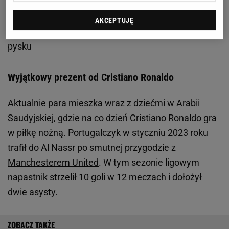
Zobacz wideo
Żelazny: Gdyby Zieliński zrobił selfie z
AKCEPTUJĘ
Ronaldo w Neapolu, to kibice dostaliby pianę na
pysku
Wyjątkowy prezent od Cristiano Ronaldo
Aktualnie para mieszka wraz z dziećmi w Arabii
Saudyjskiej, gdzie na co dzień
Cristiano Ronaldo
gra
w piłkę nożną. Portugalczyk w styczniu 2023 roku
trafił do Al Nassr po smutnej przygodzie z
Manchesterem United
. W tym sezonie ligowym
napastnik strzelił 10 goli w 12
meczach
i dołożył
dwie asysty.