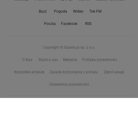
Buzz
Pogoda
Wideo
Tok.FM
Poczta
Facebook
RSS
Copyright © Gazeta.pl sp. z o.o.
O Nas
Staże u nas
Reklama
Polityka prywatności
Wszystkie artykuły
Zasady korzystania z portalu
Zgłoś uwagi
Ustawienia prywatności
Właściciel niniejszego serwisu nie wyraża zgody na zwielokrotnianie ani inne
korzystanie z utworów rozpowszechnionych w tym serwisie, w celu
eksploracji tekstów i danych. Więcej informacji w
zastrzeżeniu dot. eksploracji tekstów i danych
Treści z
serwisów internetowych Grupy Wyborcza.pl
oraz serwisu tokfm.pl