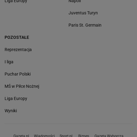
Liga Europy
Napoli
Juventus Turyn
Paris St. Germain
POZOSTAŁE
Reprezentacja
I liga
Puchar Polski
MŚ w Piłce Nożnej
Liga Europy
Wyniki
Gazeta.pl
Wiadomości
Sport.pl
Biznes
Gazeta Wyborcza