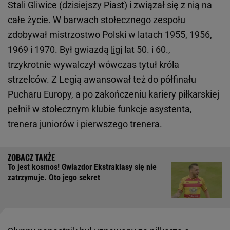
Stali Gliwice (dzisiejszy Piast) i związał się z nią na
całe życie. W barwach stołecznego zespołu
zdobywał mistrzostwo Polski w latach 1955, 1956,
1969 i 1970. Był gwiazdą
ligi
lat 50. i 60.,
trzykrotnie wywalczył wówczas tytuł króla
strzelców. Z Legią awansował też do półfinału
Pucharu Europy, a po zakończeniu kariery piłkarskiej
pełnił w stołecznym klubie funkcje asystenta,
trenera juniorów i pierwszego trenera.
To jest kosmos! Gwiazdor Ekstraklasy się nie
zatrzymuje. Oto jego sekret