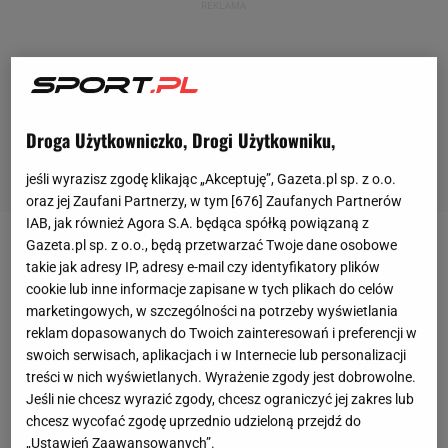
Droga Użytkowniczko, Drogi Użytkowniku,
jeśli wyrazisz zgodę klikając „Akceptuję”, Gazeta.pl sp. z o.o.
oraz jej Zaufani Partnerzy, w tym [
676
] Zaufanych Partnerów
IAB, jak również Agora S.A. będąca spółką powiązaną z
Gazeta.pl sp. z o.o., będą przetwarzać Twoje dane osobowe
Według informacji TVP Sport Lucjan Brychczy zmarł
takie jak adresy IP, adresy e-mail czy identyfikatory plików
w nocy z niedzieli na poniedziałek, o godzinie 3:20.
cookie lub inne informacje zapisane w tych plikach do celów
marketingowych, w szczególności na potrzeby wyświetlania
Te doniesienia potwierdził jego syn. Lucjan Brychczy
reklam dopasowanych do Twoich zainteresowań i preferencji w
był prawdziwą legendą
Legii Warszawa
. Grał dla niej
swoich serwisach, aplikacjach i w Internecie lub personalizacji
w latach 1954–1972. W tym czasie wystąpił w 452
treści w nich wyświetlanych. Wyrażenie zgody jest dobrowolne.
Jeśli nie chcesz wyrazić zgody, chcesz ograniczyć jej zakres lub
meczach, strzelił 226 goli. Jest rekordzistą klubu pod
chcesz wycofać zgodę uprzednio udzieloną przejdź do
względem liczby spotkań.
„Ustawień Zaawansowanych”.