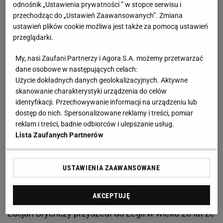
odnośnik „Ustawienia prywatności ” w stopce serwisu i
przechodząc do „Ustawień Zaawansowanych”. Zmiana
ustawień plików cookie możliwa jest także za pomocą ustawień
przeglądarki.
My, nasi Zaufani Partnerzy i Agora S.A. możemy przetwarzać
dane osobowe w następujących celach:
Użycie dokładnych danych geolokalizacyjnych. Aktywne
skanowanie charakterystyki urządzenia do celów
identyfikacji. Przechowywanie informacji na urządzeniu lub
dostęp do nich. Spersonalizowane reklamy i treści, pomiar
reklam i treści, badnie odbiorców i ulepszanie usług.
Lista Zaufanych Partnerów
Zobacz wideo
Złota Piłka dla Lewandowskiego czy
Yamala? Żelazny: On nie ma szans
USTAWIENIA ZAAWANSOWANE
Lucjan Brychczy nie żyje
AKCEPTUJĘ
Lucjan Brychczy przyszedł do Legii w wieku 20 lat ze