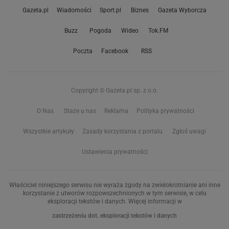
Gazeta.pl
Wiadomości
Sport.pl
Biznes
Gazeta Wyborcza
Buzz
Pogoda
Wideo
Tok.FM
Poczta
Facebook
RSS
Copyright © Gazeta.pl sp. z o.o.
O Nas
Staże u nas
Reklama
Polityka prywatności
Wszystkie artykuły
Zasady korzystania z portalu
Zgłoś uwagi
Ustawienia prywatności
Właściciel niniejszego serwisu nie wyraża zgody na zwielokrotnianie ani inne
korzystanie z utworów rozpowszechnionych w tym serwisie, w celu
eksploracji tekstów i danych. Więcej informacji w
zastrzeżeniu dot. eksploracji tekstów i danych