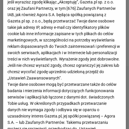
jeśli wyrazisz zgodę klikając „Akceptuję”, Gazeta.pl sp. z o.o.
Barcelony przez Hansiego Flicka po prostu odżył.
oraz jej Zaufani Partnerzy, w tym [
676
] Zaufanych Partnerów
Nie ma co ukrywać, że odzyskał radość z
gry
, zaczął
IAB, jak również Agora S.A. będąca spółką powiązaną z
zdecydowanie lepiej wyglądać na murawie, a co
Gazeta.pl sp. z o.o., będą przetwarzać Twoje dane osobowe
najważniejsze - wrócił do regularnego zdobywania
takie jak adresy IP, adresy e-mail czy identyfikatory plików
cookie lub inne informacje zapisane w tych plikach do celów
bramek. W tym sezonie ma już na koncie łącznie 19
marketingowych, w szczególności na potrzeby wyświetlania
goli i lada moment przebije wynik z poprzednich
reklam dopasowanych do Twoich zainteresowań i preferencji w
rozgrywek.
swoich serwisach, aplikacjach i w Internecie lub personalizacji
treści w nich wyświetlanych. Wyrażenie zgody jest dobrowolne.
Jeśli nie chcesz wyrazić zgody, chcesz ograniczyć jej zakres lub
chcesz wycofać zgodę uprzednio udzieloną przejdź do
„Ustawień Zaawansowanych”.
Twoje dane osobowe mogą być przetwarzane także do celów
badania i mierzenia informacji dotyczących funkcjonowania
serwisów i aplikacji lub łączone z danymi dot. świadczonych
Tobie usług. W określonych przypadkach przetwarzanie
danych nie wymaga zgody i odbywa się w oparciu o
uzasadniony interes Gazeta.pl, jej spółki powiązanej – Agora
S.A. – lub Zaufanych Partnerów. Takiemu przetwarzaniu
możesz się sprzeciwić, przechodząc do „Ustawień