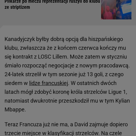
Piłkarze po meczu reprezentacji ruszyli do klubu
ze striptizem
Kanadyjczyk byłby dobrą opcją dla hiszpańskiego
klubu, zwłaszcza że z końcem czerwca kończy mu
się kontrakt z LOSC Lillem. Może zatem w styczniu
śmiało rozpocząć negocjacje z nowym pracodawcą.
24-latek strzelił w tym sezonie już 13 goli, z czego
siedem w
lidze francuskiej
. W ostatnich dwóch
latach mógł zdobyć koronę króla strzelców Ligue 1,
natomiast dwukrotnie przeszkodził mu w tym Kylian
Mbappe.
Teraz Francuza już nie ma, a David zajmuje dopiero
trzecie miejsce w klasyfikacji strzelców. Na czele