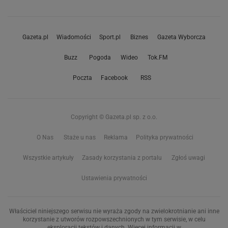
Gazeta.pl
Wiadomości
Sport.pl
Biznes
Gazeta Wyborcza
Buzz
Pogoda
Wideo
Tok.FM
Poczta
Facebook
RSS
Copyright © Gazeta.pl sp. z o.o.
O Nas
Staże u nas
Reklama
Polityka prywatności
Wszystkie artykuły
Zasady korzystania z portalu
Zgłoś uwagi
Ustawienia prywatności
Właściciel niniejszego serwisu nie wyraża zgody na zwielokrotnianie ani inne
korzystanie z utworów rozpowszechnionych w tym serwisie, w celu
eksploracji tekstów i danych. Więcej informacji w