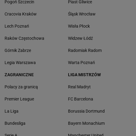
Pogoń Szczecin
Piast Gliwice
Cracovia Kraków
Śląsk Wrocław
Lech Poznań
Wisła Płock
Raków Częstochowa
Widzew Łódź
Górnik Zabrze
Radomiak Radom
Legia Warszawa
Warta Poznań
ZAGRANICZNE
LIGA MISTRZÓW
Polacy za granicą
Real Madryt
Premier League
FC Barcelona
La Liga
Borussia Dortmund
Bundesliga
Bayern Monachium
Serie A
Manchester United