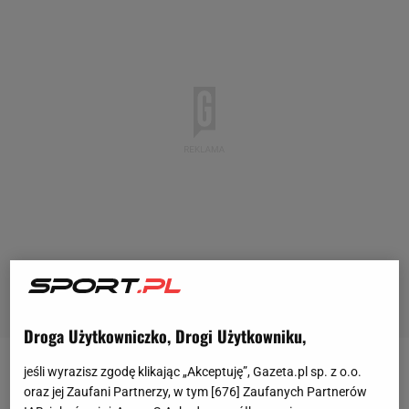
Droga Użytkowniczko, Drogi Użytkowniku,
jeśli wyrazisz zgodę klikając „Akceptuję”, Gazeta.pl sp. z o.o.
Mbappe po transferze do
Realu Madryt
jest głównie
oraz jej Zaufani Partnerzy, w tym [
676
] Zaufanych Partnerów
krytykowany. Francuski gwiazdor nie okazał się na