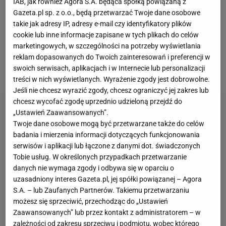
IAB, jak również Agora S.A. będąca spółką powiązaną z
razie tak wielkim wzmocnieniem jak tego
Gazeta.pl sp. z o.o., będą przetwarzać Twoje dane osobowe
takie jak adresy IP, adresy e-mail czy identyfikatory plików
oczekiwano. Sam
Real
gra kiepsko. Do tego doszedł
cookie lub inne informacje zapisane w tych plikach do celów
domniemany konflikt z Didierem Deschampsem -
marketingowych, w szczególności na potrzeby wyświetlania
choć selekcjoner reprezentacji Francji zapewnia, że
reklam dopasowanych do Twoich zainteresowań i preferencji w
swoich serwisach, aplikacjach i w Internecie lub personalizacji
to jedynie plotki.
treści w nich wyświetlanych. Wyrażenie zgody jest dobrowolne.
Jeśli nie chcesz wyrazić zgody, chcesz ograniczyć jej zakres lub
chcesz wycofać zgodę uprzednio udzieloną przejdź do
„Ustawień Zaawansowanych”.
Twoje dane osobowe mogą być przetwarzane także do celów
badania i mierzenia informacji dotyczących funkcjonowania
serwisów i aplikacji lub łączone z danymi dot. świadczonych
Tobie usług. W określonych przypadkach przetwarzanie
danych nie wymaga zgody i odbywa się w oparciu o
uzasadniony interes Gazeta.pl, jej spółki powiązanej – Agora
S.A. – lub Zaufanych Partnerów. Takiemu przetwarzaniu
możesz się sprzeciwić, przechodząc do „Ustawień
Zaawansowanych” lub przez kontakt z administratorem – w
zależności od zakresu sprzeciwu i podmiotu, wobec którego