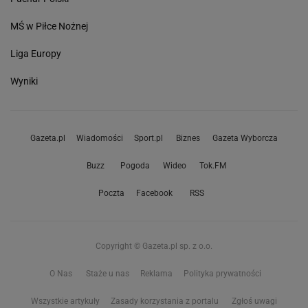
MŚ w Piłce Nożnej
Liga Europy
Wyniki
Gazeta.pl
Wiadomości
Sport.pl
Biznes
Gazeta Wyborcza
Buzz
Pogoda
Wideo
Tok.FM
Poczta
Facebook
RSS
Copyright © Gazeta.pl sp. z o.o.
O Nas
Staże u nas
Reklama
Polityka prywatności
Wszystkie artykuły
Zasady korzystania z portalu
Zgłoś uwagi