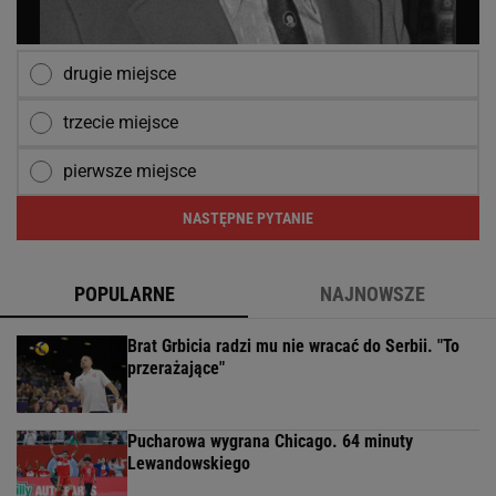
drugie miejsce
trzecie miejsce
pierwsze miejsce
NASTĘPNE PYTANIE
POPULARNE
NAJNOWSZE
Brat Grbicia radzi mu nie wracać do Serbii. "To
przerażające"
Pucharowa wygrana Chicago. 64 minuty
Lewandowskiego