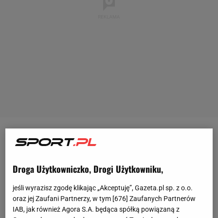
Tegoroczny sezon I
ligi
jest niezwykle ciekawy. Po 15
rozegranych meczach liderem tabeli jest Termalica
Nieciecza, która zebrała 35 punktów. Trzy oczka
Droga Użytkowniczko, Drogi Użytkowniku,
mniej widnieją na koncie Miedzi Legnica (rozegrała o
jeśli wyrazisz zgodę klikając „Akceptuję”, Gazeta.pl sp. z o.o.
jeden mecz mniej), która również walczy o powrót
oraz jej Zaufani Partnerzy, w tym [
676
] Zaufanych Partnerów
do
ekstraklasy
. W sobotni wieczór lider i wicelider
IAB, jak również Agora S.A. będąca spółką powiązaną z