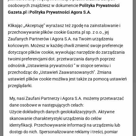
osobowych znajdziesz w dokumencie
Polityka Prywatności
Gazeta.pl
i
Polityka Prywatności Agora S.A.
Klikając „Akceptuję” wyrażasz też zgodę na zainstalowanie i
przechowywanie plików cookie Gazeta.pl sp. z o.o., jej
Zaufanych Partnerów i Agora S.A. na Twoim urządzeniu
końcowym. Możesz w każdej chwili zmienić swoje preferencje
dotyczące plików cookie, wywołując narzędzie do zarządzania
twoimi preferencjami dot. przetwarzania danych poprzez
odnośnik „Ustawienia prywatności ” w stopce serwisu i
przechodząc do „Ustawień Zaawansowanych”. Zmiana
ustawień plików cookie możliwa jest także za pomocą ustawień
przeglądarki.
Zobacz wideo
Kosecki nie dowierza: Jak można za
My, nasi Zaufani Partnerzy i Agora S.A. możemy przetwarzać
niego zapłacić 100 baniek?! [To jest Sport.pl]
dane osobowe w następujących celach:
Użycie dokładnych danych geolokalizacyjnych. Aktywne
skanowanie charakterystyki urządzenia do celów
Szykuje się wielki transfer z I ligi. Amerykanie są
identyfikacji. Przechowywanie informacji na urządzeniu lub
dostęp do nich. Spersonalizowane reklamy i treści, pomiar
zdeterminowani