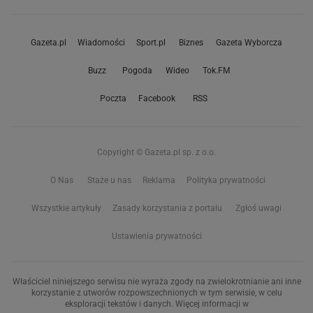
Gazeta.pl
Wiadomości
Sport.pl
Biznes
Gazeta Wyborcza
Buzz
Pogoda
Wideo
Tok.FM
Poczta
Facebook
RSS
Copyright © Gazeta.pl sp. z o.o.
O Nas
Staże u nas
Reklama
Polityka prywatności
Wszystkie artykuły
Zasady korzystania z portalu
Zgłoś uwagi
Ustawienia prywatności
Właściciel niniejszego serwisu nie wyraża zgody na zwielokrotnianie ani inne
korzystanie z utworów rozpowszechnionych w tym serwisie, w celu
eksploracji tekstów i danych. Więcej informacji w