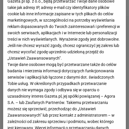
Gazeta.pl sp. z o.o., będą przetwarzać Twoje dane osobowe
zagrają przeciwko sobie w 16. kolejce.
takie jak adresy IP, adresy e-mail czy identyfikatory plików
cookie lub inne informacje zapisane w tych plikach do celów
marketingowych, w szczególności na potrzeby wyświetlania
reklam dopasowanych do Twoich zainteresowań i preferencji w
swoich serwisach, aplikacjach i w Internecie lub personalizacji
treści w nich wyświetlanych. Wyrażenie zgody jest dobrowolne.
Jeśli nie chcesz wyrazić zgody, chcesz ograniczyć jej zakres lub
chcesz wycofać zgodę uprzednio udzieloną przejdź do
„Ustawień Zaawansowanych”.
Twoje dane osobowe mogą być przetwarzane także do celów
badania i mierzenia informacji dotyczących funkcjonowania
serwisów i aplikacji lub łączone z danymi dot. świadczonych
Tobie usług. W określonych przypadkach przetwarzanie
danych nie wymaga zgody i odbywa się w oparciu o
uzasadniony interes Gazeta.pl, jej spółki powiązanej – Agora
S.A. – lub Zaufanych Partnerów. Takiemu przetwarzaniu
możesz się sprzeciwić, przechodząc do „Ustawień
Zaawansowanych” lub przez kontakt z administratorem – w
zależności od zakresu sprzeciwu i podmiotu, wobec którego
jest kierowany. Więcej informacji o przetwarzaniu danych