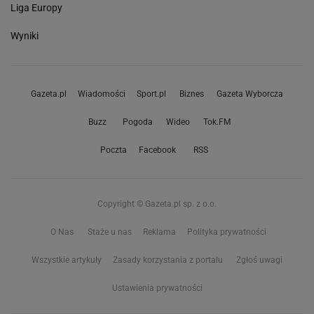
Liga Europy
Wyniki
Gazeta.pl
Wiadomości
Sport.pl
Biznes
Gazeta Wyborcza
Buzz
Pogoda
Wideo
Tok.FM
Poczta
Facebook
RSS
Copyright © Gazeta.pl sp. z o.o.
O Nas
Staże u nas
Reklama
Polityka prywatności
Wszystkie artykuły
Zasady korzystania z portalu
Zgłoś uwagi
Ustawienia prywatności