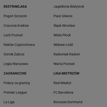
EKSTRAKLASA
Jagiellonia Białystok
Pogoń Szczecin
Piast Gliwice
Cracovia Kraków
Śląsk Wrocław
Lech Poznań
Wisła Płock
Raków Częstochowa
Widzew Łódź
Górnik Zabrze
Radomiak Radom
Legia Warszawa
Warta Poznań
ZAGRANICZNE
LIGA MISTRZÓW
Polacy za granicą
Real Madryt
Premier League
FC Barcelona
La Liga
Borussia Dortmund