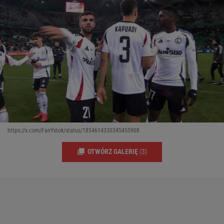
https://x.com/FanYstok/status/1854614330345455908
OTWÓRZ GALERIĘ
(3)