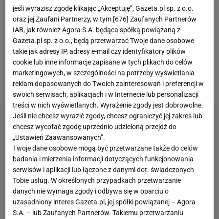
jeśli wyrazisz zgodę klikając „Akceptuję”, Gazeta.pl sp. z o.o.
Konferencji. Tym razem
piłkarze
Goncalo Feio rozbili
oraz jej Zaufani Partnerzy, w tym [
676
] Zaufanych Partnerów
Dynamo Mińsk po dubletach Marca Guala oraz
IAB, jak również Agora S.A. będąca spółką powiązaną z
Luqinhasa. Triumf mógł być dużo wyższy, natomiast
Gazeta.pl sp. z o.o., będą przetwarzać Twoje dane osobowe
takie jak adresy IP, adresy e-mail czy identyfikatory plików
w drugiej połowie nieco zwolnili oni tempo. Jak się
cookie lub inne informacje zapisane w tych plikach do celów
okazało, nie wszyscy zawodnicy byli jednak
marketingowych, w szczególności na potrzeby wyświetlania
zadowoleni po tym
meczu
.
reklam dopasowanych do Twoich zainteresowań i preferencji w
swoich serwisach, aplikacjach i w Internecie lub personalizacji
treści w nich wyświetlanych. Wyrażenie zgody jest dobrowolne.
Jeśli nie chcesz wyrazić zgody, chcesz ograniczyć jej zakres lub
chcesz wycofać zgodę uprzednio udzieloną przejdź do
„Ustawień Zaawansowanych”.
Twoje dane osobowe mogą być przetwarzane także do celów
badania i mierzenia informacji dotyczących funkcjonowania
serwisów i aplikacji lub łączone z danymi dot. świadczonych
Tobie usług. W określonych przypadkach przetwarzanie
danych nie wymaga zgody i odbywa się w oparciu o
uzasadniony interes Gazeta.pl, jej spółki powiązanej – Agora
S.A. – lub Zaufanych Partnerów. Takiemu przetwarzaniu