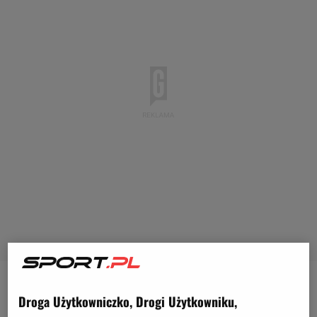
Legia Warszawa spisała się bardzo dobrze i
Droga Użytkowniczko, Drogi Użytkowniku,
zanotowała trzecie zwycięstwo w fazie ligowej Ligi