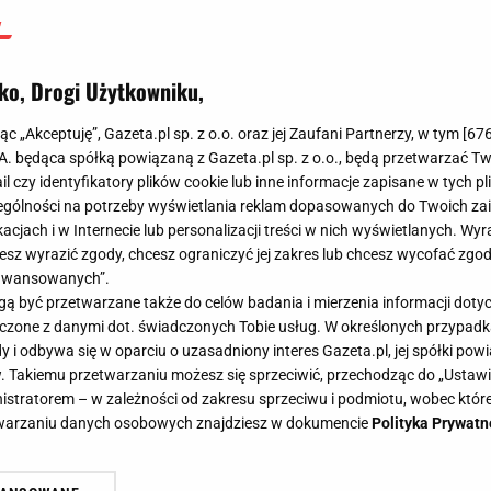
ko, Drogi Użytkowniku,
jąc „Akceptuję”, Gazeta.pl sp. z o.o. oraz jej Zaufani Partnerzy, w tym [
67
.A. będąca spółką powiązaną z Gazeta.pl sp. z o.o., będą przetwarzać T
ail czy identyfikatory plików cookie lub inne informacje zapisane w tych p
gólności na potrzeby wyświetlania reklam dopasowanych do Twoich zain
acjach i w Internecie lub personalizacji treści w nich wyświetlanych. Wyr
cesz wyrazić zgody, chcesz ograniczyć jej zakres lub chcesz wycofać zgo
aawansowanych”.
 być przetwarzane także do celów badania i mierzenia informacji dot
 łączone z danymi dot. świadczonych Tobie usług. W określonych przypad
i odbywa się w oparciu o uzasadniony interes Gazeta.pl, jej spółki powi
. Takiemu przetwarzaniu możesz się sprzeciwić, przechodząc do „Ust
nistratorem – w zależności od zakresu sprzeciwu i podmiotu, wobec które
etwarzaniu danych osobowych znajdziesz w dokumencie
Polityka Prywatn