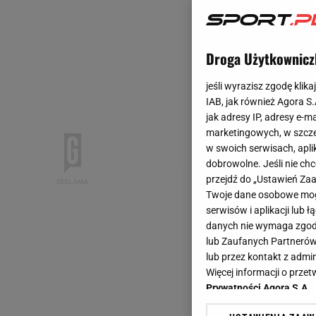
Droga Użytkownicz
jeśli wyrazisz zgodę klika
IAB, jak również Agora S
jak adresy IP, adresy e-m
marketingowych, w szcze
w swoich serwisach, aplik
dobrowolne. Jeśli nie ch
przejdź do „Ustawień Z
Twoje dane osobowe mogą
serwisów i aplikacji lub
danych nie wymaga zgody 
lub Zaufanych Partnerów
lub przez kontakt z admi
Więcej informacji o prz
Prywatności Agora S.A.