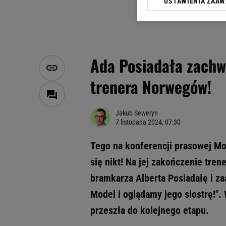
USTAWIENIA ZAA
Klikając „Akceptuję” wyra
Zaufanych Partnerów i A
dotyczące plików cookie,
odnośnik „Ustawienia pr
plików cookie możliwa je
Ada Posiadała zachwy
My, nasi Zaufani Partne
trenera Norwegów!
Użycie dokładnych danych
Przechowywanie informacji
badnie odbiorców i uleps
Jakub Seweryn
7 listopada 2024, 07:30
Tego na konferencji prasowej Mo
się nikt! Na jej zakończenie tre
bramkarza Alberta Posiadałę i z
Model i oglądamy jego siostrę!".
przeszła do kolejnego etapu.