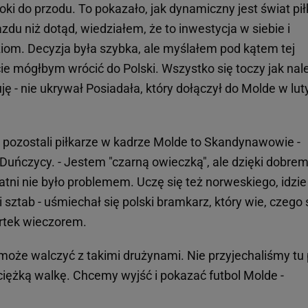
ki do przodu. To pokazało, jak dynamiczny jest świat pił
du niż dotąd, wiedziałem, że to inwestycja w siebie i
om. Decyzja była szybka, ale myślałem pod kątem tej
e mógłbym wrócić do Polski. Wszystko się toczy jak nale
uję - nie ukrywał Posiadała, który dołączył do Molde w lu
pozostali piłkarze w kadrze Molde to Skandynawowie -
Duńczycy. - Jestem "czarną owieczką", ale dzięki dobre
atni nie było problemem. Uczę się też norweskiego, idzie
i sztab - uśmiechał się polski bramkarz, który wie, czego 
artek wieczorem.
może walczyć z takimi drużynami. Nie przyjechaliśmy tu
ciężką walkę. Chcemy wyjść i pokazać futbol Molde -