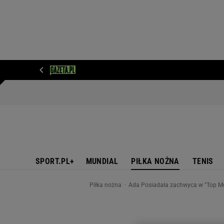
WIADOMOŚCI
NEXT
SPORT
PLOTEK
D
SPORT.PL+
MUNDIAL
PIŁKA NOŻNA
TENIS
Piłka nożna
Ada Posiadała zachwyca w "Top Mod