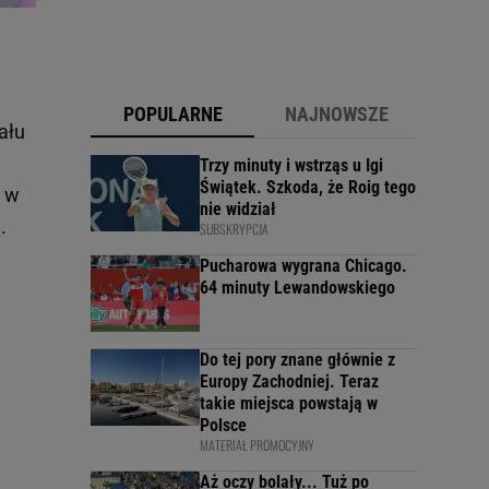
POPULARNE
NAJNOWSZE
ału
Trzy minuty i wstrząs u Igi
Świątek. Szkoda, że Roig tego
a w
nie widział
e.
SUBSKRYPCJA
Pucharowa wygrana Chicago.
64 minuty Lewandowskiego
Do tej pory znane głównie z
Europy Zachodniej. Teraz
takie miejsca powstają w
Polsce
MATERIAŁ PROMOCYJNY
Aż oczy bolały... Tuż po