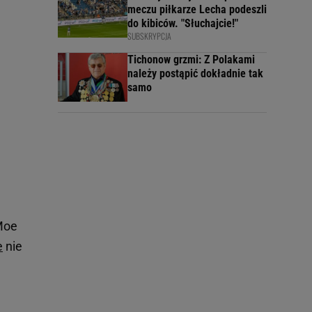
meczu piłkarze Lecha podeszli
do kibiców. "Słuchajcie!"
SUBSKRYPCJA
Tichonow grzmi: Z Polakami
należy postąpić dokładnie tak
samo
 Moe
e
nie