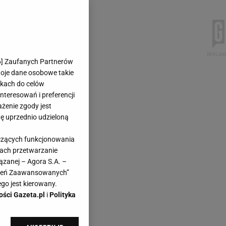
6
] Zaufanych Partnerów
woje dane osobowe takie
likach do celów
teresowań i preferencji
ażenie zgody jest
dę uprzednio udzieloną
yczących funkcjonowania
kach przetwarzanie
ązanej – Agora S.A. –
awień Zaawansowanych”
go jest kierowany.
ości Gazeta.pl
i
Polityka