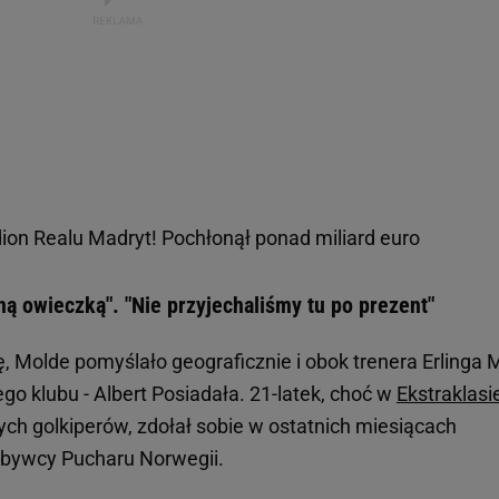
ion Realu Madryt! Pochłonął ponad miliard euro
ną owieczką". "Nie przyjechaliśmy tu po prezent"
ę, Molde pomyślało geograficznie i obok trenera Erlinga
go klubu - Albert Posiadała. 21-latek, choć w
Ekstraklasi
ych golkiperów, zdołał sobie w ostatnich miesiącach
bywcy Pucharu Norwegii.