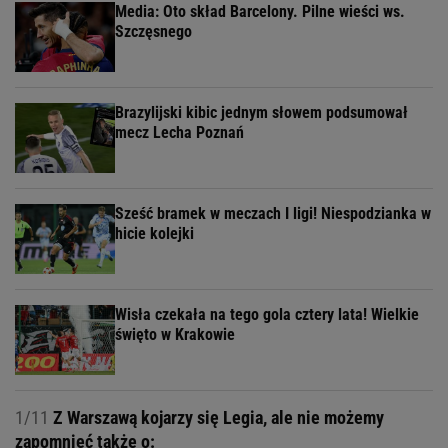
Media: Oto skład Barcelony. Pilne wieści ws.
Szczęsnego
Brazylijski kibic jednym słowem podsumował
mecz Lecha Poznań
Sześć bramek w meczach I ligi! Niespodzianka w
hicie kolejki
Wisła czekała na tego gola cztery lata! Wielkie
święto w Krakowie
1/11
Z Warszawą kojarzy się Legia, ale nie możemy
zapomnieć także o: