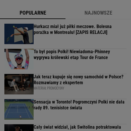
POPULARNE
NAJNOWSZE
Hurkacz miał już piłki meczowe. Bolesna
porażka w Montrealu! [ZAPIS RELACJI]
To był popis Polki! Niewiadoma-Phinney
wygrywa królewski etap Tour de France
Jak teraz kupuje się nowy samochód w Polsce?
Rozmawiamy z ekspertem
MATERIAŁ PROMOCYJNY
Sensacja w Toronto! Pogromczyni Polki nie dała
rady 89. tenisistce świata
Cały świat widział, jak Switolina potraktowała