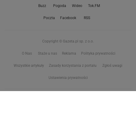
Buzz
Pogoda
Wideo
Tok.FM
Poczta
Facebook
RSS
Copyright © Gazeta.pl sp. z o.o.
O Nas
Staże u nas
Reklama
Polityka prywatności
Wszystkie artykuły
Zasady korzystania z portalu
Zgłoś uwagi
Ustawienia prywatności
Właściciel niniejszego serwisu nie wyraża zgody na zwielokrotnianie ani inne
korzystanie z utworów rozpowszechnionych w tym serwisie, w celu
eksploracji tekstów i danych. Więcej informacji w
zastrzeżeniu dot. eksploracji tekstów i danych
Treści z
serwisów internetowych Grupy Wyborcza.pl
oraz serwisu tokfm.pl
prezentujemy w ramach komercyjnej współpracy z ich wydawcami: