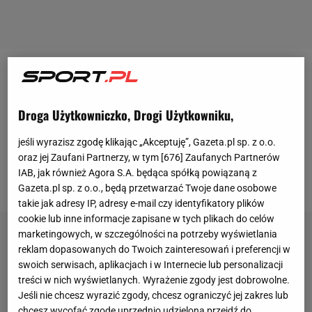
Wieczysta
Kraków od czasu awansu do II
ligi
spisuje
się rewelacyjnie. W niedzielę w końcu stanęła przed
Droga Użytkowniczko, Drogi Użytkowniku,
wielką szansą, by wyjść na prowadzenie w tabeli.
Wszystko dzięki sobotniej stracie punktów Pogoni
jeśli wyrazisz zgodę klikając „Akceptuję”, Gazeta.pl sp. z o.o.
oraz jej Zaufani Partnerzy, w tym [
676
] Zaufanych Partnerów
Grodzisk Mazowiecki, która zaledwie zremisowała u
IAB, jak również Agora S.A. będąca spółką powiązaną z
siebie z Hutnikiem Kraków 1:1.
Gazeta.pl sp. z o.o., będą przetwarzać Twoje dane osobowe
takie jak adresy IP, adresy e-mail czy identyfikatory plików
cookie lub inne informacje zapisane w tych plikach do celów
marketingowych, w szczególności na potrzeby wyświetlania
reklam dopasowanych do Twoich zainteresowań i preferencji w
swoich serwisach, aplikacjach i w Internecie lub personalizacji
treści w nich wyświetlanych. Wyrażenie zgody jest dobrowolne.
Jeśli nie chcesz wyrazić zgody, chcesz ograniczyć jej zakres lub
chcesz wycofać zgodę uprzednio udzieloną przejdź do