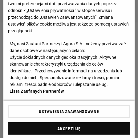
twoimi preferencjami dot. przetwarzania danych poprzez
odnośnik „Ustawienia prywatności ” w stopce serwisu i
przechodząc do „Ustawień Zaawansowanych”. Zmiana
ustawień plików cookie możliwa jest także za pomocą ustawień
przeglądarki.
Zobacz wideo
2024/2025 Betclic 2 liga - skróty
My, nasi Zaufani Partnerzy i Agora S.A. możemy przetwarzać
meczów:
dane osobowe w następujących celach:
Użycie dokładnych danych geolokalizacyjnych. Aktywne
Wpadka Wieczystej Kraków w II lidze
skanowanie charakterystyki urządzenia do celów
identyfikacji. Przechowywanie informacji na urządzeniu lub
dostęp do nich. Spersonalizowane reklamy i treści, pomiar
Piłkarze
Wieczystej Kraków
przed własną
reklam i treści, badnie odbiorców i ulepszanie usług.
publicznością podejmowali Olimpię Grudziądz. Przed
Lista Zaufanych Partnerów
spotkaniem goście byli niemal skazywani na
porażkę. Co prawda we wtorek sensacyjnie pokonali
USTAWIENIA ZAAWANSOWANE
Resovię Rzeszów i awansowali do 1/8 finału
Pucharu Polski, ale w rozgrywkach II ligi spisują
AKCEPTUJĘ
kiepsko. Dwa ostatnie mecze ze Skrą Częstochowa i