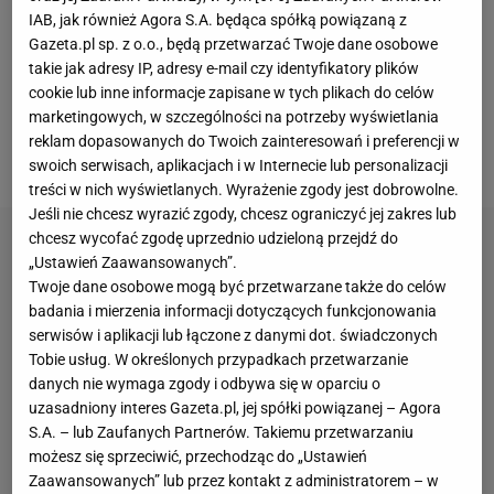
IAB, jak również Agora S.A. będąca spółką powiązaną z
długi czas wydawało się, że murowanym faworytem
Gazeta.pl sp. z o.o., będą przetwarzać Twoje dane osobowe
do zwycięstwa w plebiscycie jest właśnie
takie jak adresy IP, adresy e-mail czy identyfikatory plików
Brazylijczyk, ale na ostatniej prostej okazało się, że
cookie lub inne informacje zapisane w tych plikach do celów
marketingowych, w szczególności na potrzeby wyświetlania
to mistrz Europy z Hiszpanią otrzymał najbardziej
reklam dopasowanych do Twoich zainteresowań i preferencji w
prestiżowe wyróżnienie przyznawane piłkarzom.
swoich serwisach, aplikacjach i w Internecie lub personalizacji
treści w nich wyświetlanych. Wyrażenie zgody jest dobrowolne.
Jeśli nie chcesz wyrazić zgody, chcesz ograniczyć jej zakres lub
chcesz wycofać zgodę uprzednio udzieloną przejdź do
„Ustawień Zaawansowanych”.
Twoje dane osobowe mogą być przetwarzane także do celów
badania i mierzenia informacji dotyczących funkcjonowania
serwisów i aplikacji lub łączone z danymi dot. świadczonych
Tobie usług. W określonych przypadkach przetwarzanie
danych nie wymaga zgody i odbywa się w oparciu o
uzasadniony interes Gazeta.pl, jej spółki powiązanej – Agora
S.A. – lub Zaufanych Partnerów. Takiemu przetwarzaniu
możesz się sprzeciwić, przechodząc do „Ustawień
Zaawansowanych” lub przez kontakt z administratorem – w