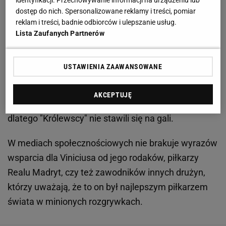
Zobacz wideo
Oto kosmiczny stadion Realu Madryt!
identyfikacji. Przechowywanie informacji na urządzeniu lub
dostęp do nich. Spersonalizowane reklamy i treści, pomiar
Pochłonął ponad miliard euro
reklam i treści, badnie odbiorców i ulepszanie usług.
Lista Zaufanych Partnerów
Całe zamieszanie tuż przed galą w Paryżu
doprowadziło do tego, że w stolicy Francji nie
USTAWIENIA ZAAWANSOWANE
pojawiła się delegacja
Realu Madryt
. Zdaniem
Relevo w biurach Estadio Santiago Bernabeu uważa
AKCEPTUJĘ
się, że wpływ na końcowy wynik miała UEFA i
dlatego "Królewscy" nie stawili się na gali.
W mediach społecznościowych nie brakuje wyrazów
wsparcia dla Viniciusa od jego rodaków, piłkarzy
Realu Madryt, czy też zawodników innych drużyn,
którzy uważają, że to on był najlepszym piłkarzem
świata w minionych rozgrywkach.