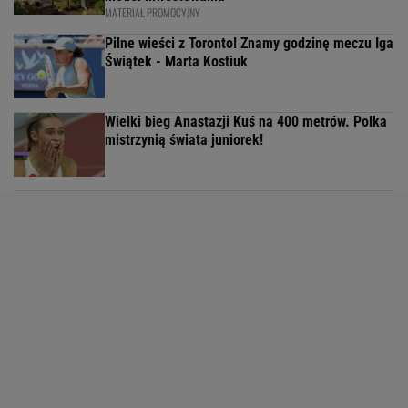
MATERIAŁ PROMOCYJNY
Pilne wieści z Toronto! Znamy godzinę meczu Iga
Świątek - Marta Kostiuk
Wielki bieg Anastazji Kuś na 400 metrów. Polka
mistrzynią świata juniorek!