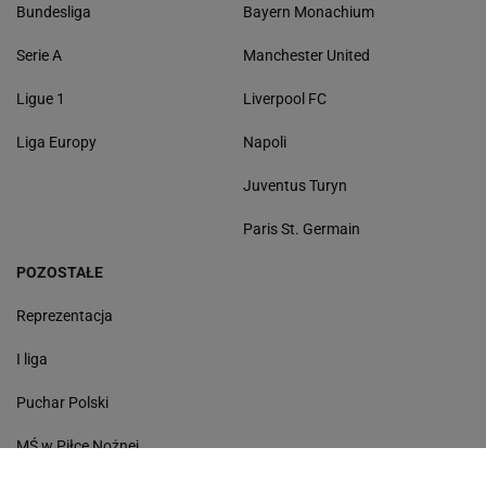
Bundesliga
Bayern Monachium
Serie A
Manchester United
Ligue 1
Liverpool FC
Liga Europy
Napoli
Juventus Turyn
Paris St. Germain
POZOSTAŁE
Reprezentacja
I liga
Puchar Polski
MŚ w Piłce Nożnej