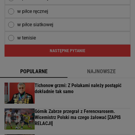
w piłce ręcznej
w piłce siatkowej
w tenisie
NASTĘPNE PYTANIE
POPULARNE
NAJNOWSZE
Tichonow grzmi: Z Polakami należy postąpić
dokładnie tak samo
Górnik Zabrze przegrał z Ferencvarosem.
Wicemistrz Polski ma czego żałować [ZAPIS
RELACJI]