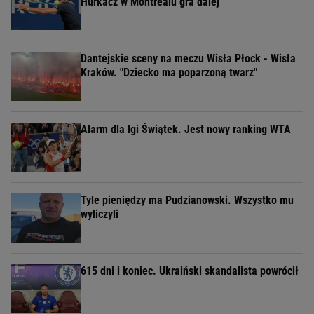
Hurkacz w Montrealu gra dalej
Dantejskie sceny na meczu Wisła Płock - Wisła
Kraków. "Dziecko ma poparzoną twarz"
Alarm dla Igi Świątek. Jest nowy ranking WTA
Tyle pieniędzy ma Pudzianowski. Wszystko mu
wyliczyli
615 dni i koniec. Ukraiński skandalista powrócił