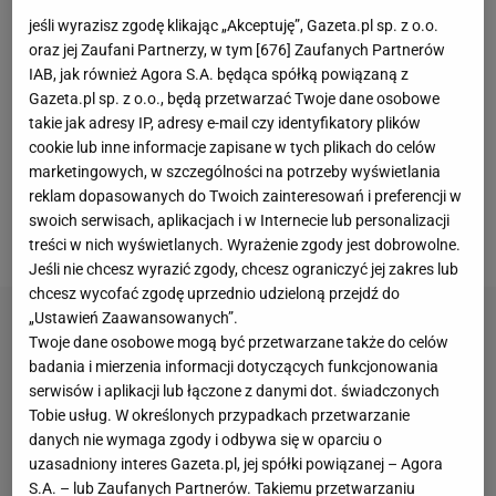
już 17 bramek i dwie asysty. 14 z tych goli strzelił na
jeśli wyrazisz zgodę klikając „Akceptuję”, Gazeta.pl sp. z o.o.
hiszpańskich boiskach, co sprawia, że jest obecnie
oraz jej Zaufani Partnerzy, w tym [
676
] Zaufanych Partnerów
liderem klasyfikacji strzelców w La Lidze. W
IAB, jak również Agora S.A. będąca spółką powiązaną z
Gazeta.pl sp. z o.o., będą przetwarzać Twoje dane osobowe
pierwszym sezonie gry na hiszpańskich boiskach
takie jak adresy IP, adresy e-mail czy identyfikatory plików
sięgnął po koronę króla strzelców, ale w drugim ta
cookie lub inne informacje zapisane w tych plikach do celów
sztuka mu się nie udała. Obecnie jest na doskonałej
marketingowych, w szczególności na potrzeby wyświetlania
reklam dopasowanych do Twoich zainteresowań i preferencji w
drodze, żeby powtórzyć wyczyn z debiutanckiego
swoich serwisach, aplikacjach i w Internecie lub personalizacji
sezonu w
Barcelonie
.
treści w nich wyświetlanych. Wyrażenie zgody jest dobrowolne.
Jeśli nie chcesz wyrazić zgody, chcesz ograniczyć jej zakres lub
chcesz wycofać zgodę uprzednio udzieloną przejdź do
„Ustawień Zaawansowanych”.
Twoje dane osobowe mogą być przetwarzane także do celów
badania i mierzenia informacji dotyczących funkcjonowania
serwisów i aplikacji lub łączone z danymi dot. świadczonych
Tobie usług. W określonych przypadkach przetwarzanie
danych nie wymaga zgody i odbywa się w oparciu o
uzasadniony interes Gazeta.pl, jej spółki powiązanej – Agora
S.A. – lub Zaufanych Partnerów. Takiemu przetwarzaniu