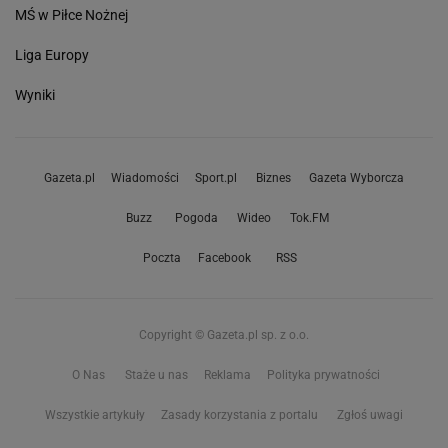
MŚ w Piłce Nożnej
Liga Europy
Wyniki
Gazeta.pl
Wiadomości
Sport.pl
Biznes
Gazeta Wyborcza
Buzz
Pogoda
Wideo
Tok.FM
Poczta
Facebook
RSS
Copyright © Gazeta.pl sp. z o.o.
O Nas
Staże u nas
Reklama
Polityka prywatności
Wszystkie artykuły
Zasady korzystania z portalu
Zgłoś uwagi