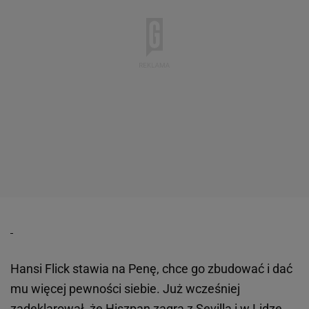
Hansi Flick stawia na Penę, chce go zbudować i dać
mu więcej pewności siebie. Już wcześniej
zadeklarował, że Hiszpan zagra z Sevillą i w
Lidze