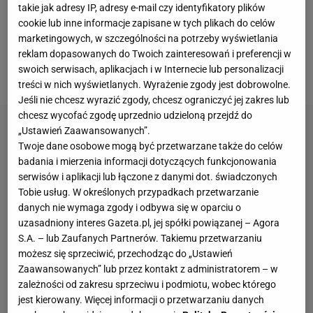
takie jak adresy IP, adresy e-mail czy identyfikatory plików
pierwszym spotkaniu po październikowej przerwie
cookie lub inne informacje zapisane w tych plikach do celów
reprezentacyjnej. Mentalnie nastawił się, że zagra.
marketingowych, w szczególności na potrzeby wyświetlania
Ale Hansi Flick zdecydował się postawić na Inakiego
reklam dopasowanych do Twoich zainteresowań i preferencji w
swoich serwisach, aplikacjach i w Internecie lub personalizacji
Penę.
treści w nich wyświetlanych. Wyrażenie zgody jest dobrowolne.
Jeśli nie chcesz wyrazić zgody, chcesz ograniczyć jej zakres lub
chcesz wycofać zgodę uprzednio udzieloną przejdź do
„Ustawień Zaawansowanych”.
Twoje dane osobowe mogą być przetwarzane także do celów
badania i mierzenia informacji dotyczących funkcjonowania
serwisów i aplikacji lub łączone z danymi dot. świadczonych
Tobie usług. W określonych przypadkach przetwarzanie
danych nie wymaga zgody i odbywa się w oparciu o
uzasadniony interes Gazeta.pl, jej spółki powiązanej – Agora
S.A. – lub Zaufanych Partnerów. Takiemu przetwarzaniu
możesz się sprzeciwić, przechodząc do „Ustawień
Zaawansowanych” lub przez kontakt z administratorem – w
zależności od zakresu sprzeciwu i podmiotu, wobec którego
jest kierowany. Więcej informacji o przetwarzaniu danych