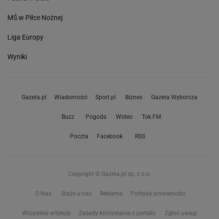
MŚ w Piłce Nożnej
Liga Europy
Wyniki
Gazeta.pl
Wiadomości
Sport.pl
Biznes
Gazeta Wyborcza
Buzz
Pogoda
Wideo
Tok.FM
Poczta
Facebook
RSS
Copyright © Gazeta.pl sp. z o.o.
O Nas
Staże u nas
Reklama
Polityka prywatności
Wszystkie artykuły
Zasady korzystania z portalu
Zgłoś uwagi