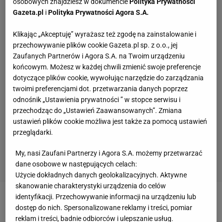
osobowych znajdziesz w dokumencie
Polityka Prywatności
Gazeta.pl
i
Polityka Prywatności Agora S.A.
Klikając „Akceptuję” wyrażasz też zgodę na zainstalowanie i
przechowywanie plików cookie Gazeta.pl sp. z o.o., jej
Zaufanych Partnerów i Agora S.A. na Twoim urządzeniu
końcowym. Możesz w każdej chwili zmienić swoje preferencje
dotyczące plików cookie, wywołując narzędzie do zarządzania
twoimi preferencjami dot. przetwarzania danych poprzez
odnośnik „Ustawienia prywatności ” w stopce serwisu i
przechodząc do „Ustawień Zaawansowanych”. Zmiana
ustawień plików cookie możliwa jest także za pomocą ustawień
przeglądarki.
My, nasi Zaufani Partnerzy i Agora S.A. możemy przetwarzać
dane osobowe w następujących celach:
Użycie dokładnych danych geolokalizacyjnych. Aktywne
skanowanie charakterystyki urządzenia do celów
identyfikacji. Przechowywanie informacji na urządzeniu lub
Zobacz wideo
Wojciech Szczęsny na ławce?! Kibice
dostęp do nich. Spersonalizowane reklamy i treści, pomiar
odpowiadają Flickowi
reklam i treści, badnie odbiorców i ulepszanie usług.