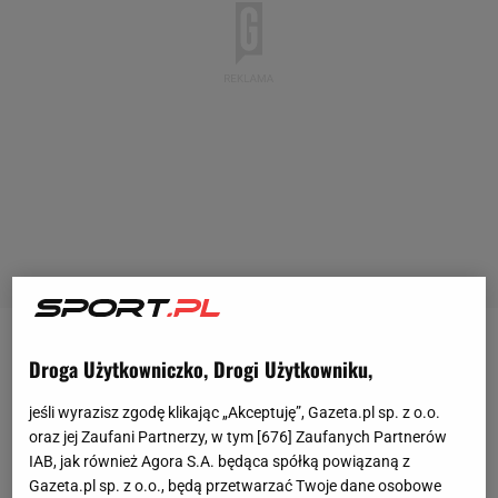
Wielu ekspertów i dzie nannikarzy przewidywało, że
Droga Użytkowniczko, Drogi Użytkowniku,
Wojciech Szczęsny zadebiutuje w barwach FC
jeśli wyrazisz zgodę klikając „Akceptuję”, Gazeta.pl sp. z o.o.
Barceloną w meczu z Sevillą (5:1). Sam bramkarz
oraz jej Zaufani Partnerzy, w tym [
676
] Zaufanych Partnerów
mówił, że przygotowywał się pod okiem sztabu
IAB, jak również Agora S.A. będąca spółką powiązaną z
szkoleniowego, by być gotowym do gry w
Gazeta.pl sp. z o.o., będą przetwarzać Twoje dane osobowe