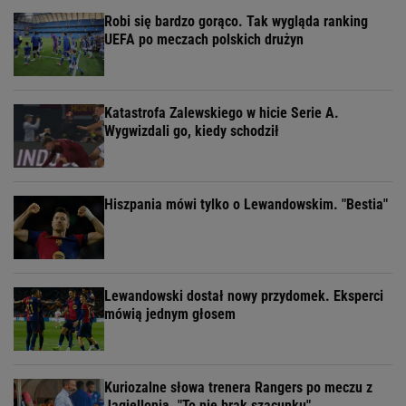
Robi się bardzo gorąco. Tak wygląda ranking
UEFA po meczach polskich drużyn
Katastrofa Zalewskiego w hicie Serie A.
Wygwizdali go, kiedy schodził
Hiszpania mówi tylko o Lewandowskim. "Bestia"
Lewandowski dostał nowy przydomek. Eksperci
mówią jednym głosem
Kuriozalne słowa trenera Rangers po meczu z
Jagiellonią. "To nie brak szacunku"