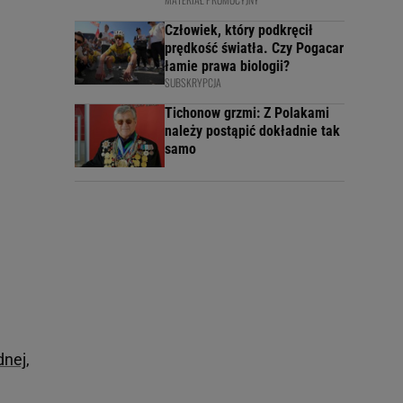
Człowiek, który podkręcił
prędkość światła. Czy Pogacar
łamie prawa biologii?
SUBSKRYPCJA
Tichonow grzmi: Z Polakami
należy postąpić dokładnie tak
samo
dnej,