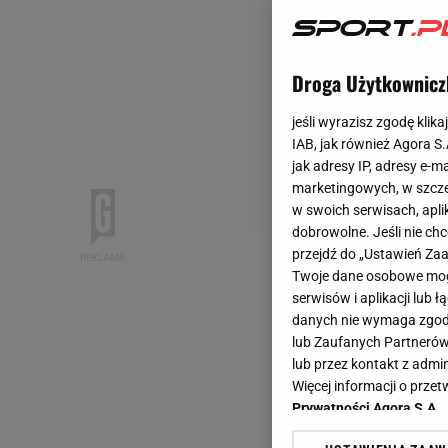
Droga Użytkownicz
jeśli wyrazisz zgodę klika
IAB, jak również Agora S
jak adresy IP, adresy e-m
marketingowych, w szcze
w swoich serwisach, aplik
dobrowolne. Jeśli nie ch
przejdź do „Ustawień Z
Twoje dane osobowe mogą
serwisów i aplikacji lub
danych nie wymaga zgody 
lub Zaufanych Partnerów
lub przez kontakt z admi
Więcej informacji o prz
Prywatności Agora S.A.