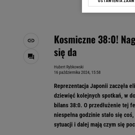
USTAWIENIA ZAA
Klikając „Akceptuję” wyra
Zaufanych Partnerów i A
dotyczące plików cookie,
odnośnik „Ustawienia pr
plików cookie możliwa je
Kosmiczne 38:0! Nagl
My, nasi Zaufani Partne
się da
Użycie dokładnych danych
Przechowywanie informacji
badnie odbiorców i uleps
Hubert Rybkowski
16 października 2024, 15:58
Reprezentacja Japonii zaczęła e
dziewięć kolejnych spotkań, w do
bilans 38:0. O przedłużenie tej f
niespełna godzinie stało się coś,
sytuacji i dalej mają czym się po