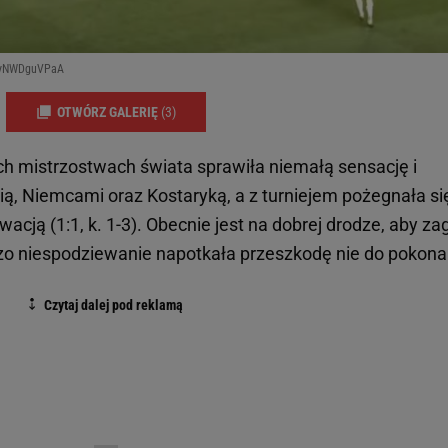
=pyNWDguVPaA
OTWÓRZ GALERIĘ
(3)
ch mistrzostwach świata sprawiła niemałą sensację i
ią, Niemcami oraz Kostaryką, a z turniejem pożegnała si
acją (1:1, k. 1-3). Obecnie jest na dobrej drodze, aby za
zo niespodziewanie napotkała przeszkodę nie do pokona