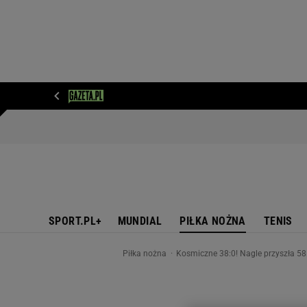
WIADOMOŚCI
NEXT
SPORT
PLOTEK
D
SPORT.PL+
MUNDIAL
PIŁKA NOŻNA
TENIS
Piłka nożna
Kosmiczne 38:0! Nagle przyszła 58.