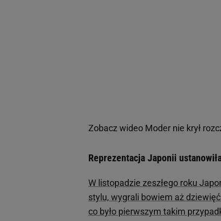
Zobacz wideo
Moder nie krył rozc
Reprezentacja Japonii ustanowiła
W listopadzie zeszłego roku Japoń
stylu, wygrali bowiem aż dziewięć 
co było pierwszym takim przypadki