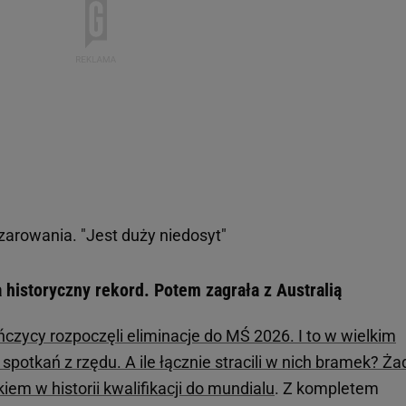
zarowania. "Jest duży niedosyt"
 historyczny rekord. Potem zagrała z Australią
czycy rozpoczęli eliminacje do MŚ 2026. I to w wielkim
spotkań z rzędu. A ile łącznie stracili w nich bramek? Ża
em w historii kwalifikacji do mundialu
. Z kompletem