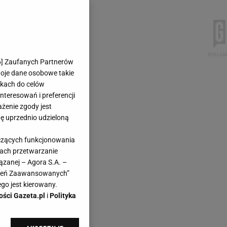
6
] Zaufanych Partnerów
woje dane osobowe takie
likach do celów
teresowań i preferencji
ażenie zgody jest
dę uprzednio udzieloną
yczących funkcjonowania
kach przetwarzanie
ązanej – Agora S.A. –
awień Zaawansowanych”
go jest kierowany.
ości Gazeta.pl
i
Polityka