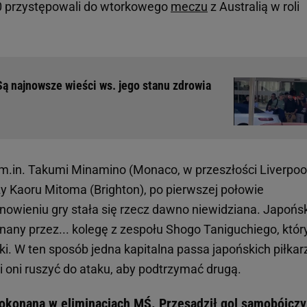
0 przystępowali do wtorkowego
meczu
z Australią w roli
Są najnowsze wieści ws. jego stanu zdrowia
i m.in. Takumi Minamino (Monaco, w przeszłości Liverpool
y Kaoru Mitoma (Brighton), po pierwszej połowie
nowieniu gry stała się rzecz dawno niewidziana. Japońsk
nany przez... kolegę z zespołu Shogo Taniguchiego, któr
łki. W ten sposób jedna kapitalna passa japońskich piłkar
i oni ruszyć do ataku, aby podtrzymać drugą.
pokonana w eliminacjach MŚ. Przesądził gol samobójczy