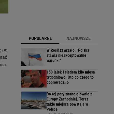
POPULARNE
NAJNOWSZE
ę po
W Rosji zawrzało. "Polska
stawia nieakceptowalne
grać
warunki"
nia.
150 jajek i siedem kilo mięsa
tygodniowo. Oto do czego to
doprowadziło
Do tej pory znane głównie z
Europy Zachodniej. Teraz
takie miejsca powstają w
Polsce
MATERIAŁ PROMOCYJNY