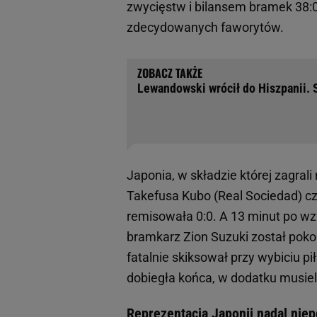
zwycięstw i bilansem bramek 38:
zdecydowanych faworytów.
Lewandowski wrócił do Hiszpanii. 
Japonia, w składzie której zagral
Takefusa Kubo (Real Sociedad) cz
remisowała 0:0. A 13 minut po wz
bramkarz Zion Suzuki został poko
fatalnie skiksował przy wybiciu pi
dobiegła końca, w dodatku musiel
Reprezentacja Japonii nadal nie