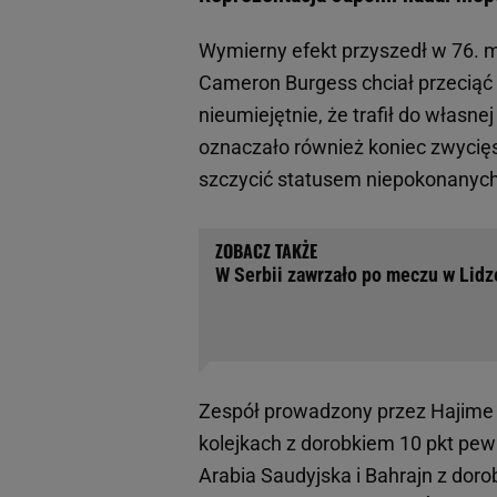
Wymierny efekt przyszedł w 76. m
Cameron Burgess chciał przeciąć p
nieumiejętnie, że trafił do własn
oznaczało również koniec zwycięs
szczycić statusem niepokonanych 
W Serbii zawrzało po meczu w Lidz
Zespół prowadzony przez Hajime 
kolejkach z dorobkiem 10 pkt pewn
Arabia Saudyjska i Bahrajn z dorob