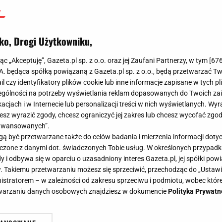
ko, Drogi Użytkowniku,
jąc „Akceptuję”, Gazeta.pl sp. z o.o. oraz jej Zaufani Partnerzy, w tym [
67
.A. będąca spółką powiązaną z Gazeta.pl sp. z o.o., będą przetwarzać T
ail czy identyfikatory plików cookie lub inne informacje zapisane w tych p
gólności na potrzeby wyświetlania reklam dopasowanych do Twoich zain
acjach i w Internecie lub personalizacji treści w nich wyświetlanych. Wyr
cesz wyrazić zgody, chcesz ograniczyć jej zakres lub chcesz wycofać zgo
aawansowanych”.
 być przetwarzane także do celów badania i mierzenia informacji dot
 łączone z danymi dot. świadczonych Tobie usług. W określonych przypad
i odbywa się w oparciu o uzasadniony interes Gazeta.pl, jej spółki powi
. Takiemu przetwarzaniu możesz się sprzeciwić, przechodząc do „Ust
nistratorem – w zależności od zakresu sprzeciwu i podmiotu, wobec które
etwarzaniu danych osobowych znajdziesz w dokumencie
Polityka Prywatn