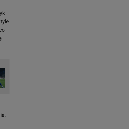
zyk
tyle
 co
ę
ia,