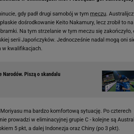
inucie, gdy padł drugi samobój w tym
meczu
. Australijc
łaskie dośrodkowanie Keito Nakamury, lecz zrobił to na 
ej bramki. Na tym strzelanie w tym meczu się zakończyło,
kiej serii Japończyków. Jednocześnie nadal mogą oni si
w kwalifikacjach.
e Narodów. Piszą o skandalu
Moriyasu ma bardzo komfortową sytuację. Po czterech
ie prowadzi w eliminacyjnej grupie C - kolejne są Austral
kiem 5 pkt, a dalej Indonezja oraz Chiny (po 3 pkt).