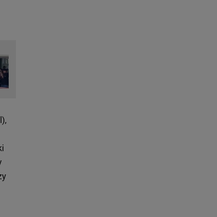
),
i
y
zy