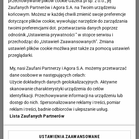
przechowywanie plików cookie Gazeta.pl sp. z o.o., jej
Zaufanych Partnerów i Agora S.A. na Twoim urządzeniu
końcowym. Możesz w każdej chwili zmienić swoje preferencje
dotyczące plików cookie, wywołując narzędzie do zarządzania
twoimi preferencjami dot. przetwarzania danych poprzez
odnośnik „Ustawienia prywatności ” w stopce serwisu i
przechodząc do „Ustawień Zaawansowanych”. Zmiana
ustawień plików cookie możliwa jest także za pomocą ustawień
przeglądarki.
My, nasi Zaufani Partnerzy i Agora S.A. możemy przetwarzać
dane osobowe w następujących celach:
Użycie dokładnych danych geolokalizacyjnych. Aktywne
skanowanie charakterystyki urządzenia do celów
identyfikacji. Przechowywanie informacji na urządzeniu lub
dostęp do nich. Spersonalizowane reklamy i treści, pomiar
reklam i treści, badnie odbiorców i ulepszanie usług.
Lista Zaufanych Partnerów
Zobacz wideo
Burza po meczu Polska - Portugalia.
Cristiano Ronaldo w roli głównej
USTAWIENIA ZAAWANSOWANE