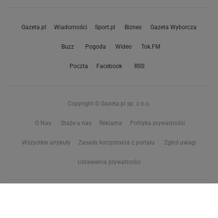
Gazeta.pl
Wiadomości
Sport.pl
Biznes
Gazeta Wyborcza
Buzz
Pogoda
Wideo
Tok.FM
Poczta
Facebook
RSS
Copyright © Gazeta.pl sp. z o.o.
O Nas
Staże u nas
Reklama
Polityka prywatności
Wszystkie artykuły
Zasady korzystania z portalu
Zgłoś uwagi
Ustawienia prywatności
Właściciel niniejszego serwisu nie wyraża zgody na zwielokrotnianie ani inne
korzystanie z utworów rozpowszechnionych w tym serwisie, w celu
eksploracji tekstów i danych. Więcej informacji w