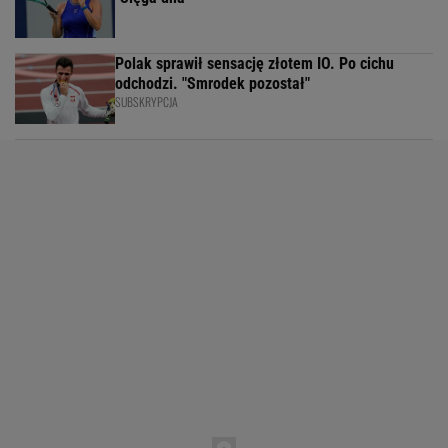
Polak sprawił sensację złotem IO. Po cichu
odchodzi. "Smrodek pozostał"
SUBSKRYPCJA