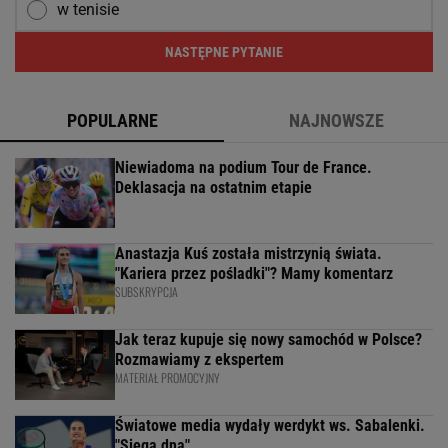
w tenisie
NASTĘPNE PYTANIE
POPULARNE
NAJNOWSZE
Niewiadoma na podium Tour de France.
Deklasacja na ostatnim etapie
Anastazja Kuś została mistrzynią świata.
"Kariera przez pośladki"? Mamy komentarz
SUBSKRYPCJA
Jak teraz kupuje się nowy samochód w Polsce?
Rozmawiamy z ekspertem
MATERIAŁ PROMOCYJNY
Światowe media wydały werdykt ws. Sabalenki.
"Sięga dna"