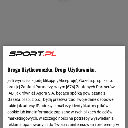
Droga Użytkowniczko, Drogi Użytkowniku,
Fabio Paim zapowiadał się na świetnego piłkarza.
Skauci
Sportingu
CP poznali go, gdy miał sześć lat.
jeśli wyrazisz zgodę klikając „Akceptuję”, Gazeta.pl sp. z o.o.
oraz jej Zaufani Partnerzy, w tym [
676
] Zaufanych Partnerów
Bywały takie czasy, że
Cristiano Ronaldo
określił
IAB, jak również Agora S.A. będąca spółką powiązaną z
Paima największym portugalskim talentem.
Gazeta.pl sp. z o.o., będą przetwarzać Twoje dane osobowe
Ostatecznie jego kariera potoczyła się w zupełnie
takie jak adresy IP, adresy e-mail czy identyfikatory plików
cookie lub inne informacje zapisane w tych plikach do celów
innym kierunku. W swoim CV ma Sporting CP czy
marketingowych, w szczególności na potrzeby wyświetlania
Chelsea, ale też grał Chinach, Luksemburgu,
reklam dopasowanych do Twoich zainteresowań i preferencji w