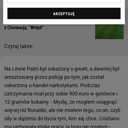
AKCEPTUJĘ
38 minut wystarczyło. Oto antybohater meczu
z Chorwacją. "Wstyd"
Czytaj także:
Na Litwie Paim był oskażony o gwałt, a dawniej był
aresztowany przez policję po tym, jak został
oskarżony o handel narkotykami. Podczas
zatrzymania miał przy sobie 900 euro w gotówce i
12 gramów kokainy. - Myślę, że mogłem osiągnąć
więcej niż Ronaldo, ale nie miałem tego, co on, czyli
siły w dążeniu do bycia tym, kim się chce. Cristiano
ma niebywałą etykę pracy, ja tego nie miałem -