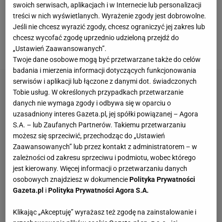
Katarze, Brazylii, Angoli, na Malcie i na Litwie. W
swoich serwisach, aplikacjach i w Internecie lub personalizacji
treści w nich wyświetlanych. Wyrażenie zgody jest dobrowolne.
latach 2020-2021 Paim występował w barwach LZS-
Jeśli nie chcesz wyrazić zgody, chcesz ograniczyć jej zakres lub
u Starowice w IV
lidze
, czyli na piątym poziomie
chcesz wycofać zgodę uprzednio udzieloną przejdź do
rozgrywkowym w Polsce.
„Ustawień Zaawansowanych”.
Twoje dane osobowe mogą być przetwarzane także do celów
badania i mierzenia informacji dotyczących funkcjonowania
serwisów i aplikacji lub łączone z danymi dot. świadczonych
Tobie usług. W określonych przypadkach przetwarzanie
danych nie wymaga zgody i odbywa się w oparciu o
uzasadniony interes Gazeta.pl, jej spółki powiązanej – Agora
S.A. – lub Zaufanych Partnerów. Takiemu przetwarzaniu
możesz się sprzeciwić, przechodząc do „Ustawień
Zaawansowanych” lub przez kontakt z administratorem – w
zależności od zakresu sprzeciwu i podmiotu, wobec którego
jest kierowany. Więcej informacji o przetwarzaniu danych
osobowych znajdziesz w dokumencie
Polityka Prywatności
Gazeta.pl
i
Polityka Prywatności Agora S.A.
Klikając „Akceptuję” wyrażasz też zgodę na zainstalowanie i