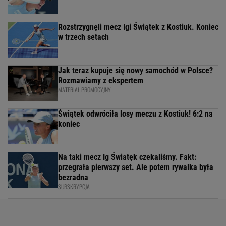
Rozstrzygnęli mecz Igi Świątek z Kostiuk. Koniec
w trzech setach
Jak teraz kupuje się nowy samochód w Polsce?
Rozmawiamy z ekspertem
MATERIAŁ PROMOCYJNY
Świątek odwróciła losy meczu z Kostiuk! 6:2 na
koniec
Na taki mecz Ig Światęk czekaliśmy. Fakt:
przegrała pierwszy set. Ale potem rywalka była
bezradna
SUBSKRYPCJA