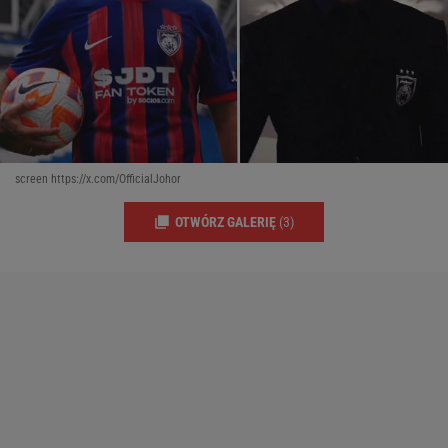
screen https://x.com/OfficialJohor
OTWÓRZ GALERIĘ
(3)