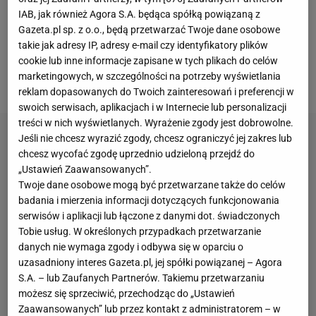
IAB, jak również Agora S.A. będąca spółką powiązaną z
dziwnego, gdyby nie fakt, że łącznie na boisku
Gazeta.pl sp. z o.o., będą przetwarzać Twoje dane osobowe
spędził zaledwie niecałe 600 minut. Wszystko
takie jak adresy IP, adresy e-mail czy identyfikatory plików
wskazywało na to, że w przyszłości
Real
będzie miał
cookie lub inne informacje zapisane w tych plikach do celów
marketingowych, w szczególności na potrzeby wyświetlania
wielki pożytek ze swojego zawodnika.
reklam dopasowanych do Twoich zainteresowań i preferencji w
swoich serwisach, aplikacjach i w Internecie lub personalizacji
treści w nich wyświetlanych. Wyrażenie zgody jest dobrowolne.
Jeśli nie chcesz wyrazić zgody, chcesz ograniczyć jej zakres lub
chcesz wycofać zgodę uprzednio udzieloną przejdź do
„Ustawień Zaawansowanych”.
Twoje dane osobowe mogą być przetwarzane także do celów
badania i mierzenia informacji dotyczących funkcjonowania
serwisów i aplikacji lub łączone z danymi dot. świadczonych
Tobie usług. W określonych przypadkach przetwarzanie
danych nie wymaga zgody i odbywa się w oparciu o
uzasadniony interes Gazeta.pl, jej spółki powiązanej – Agora
S.A. – lub Zaufanych Partnerów. Takiemu przetwarzaniu
możesz się sprzeciwić, przechodząc do „Ustawień
Zaawansowanych” lub przez kontakt z administratorem – w