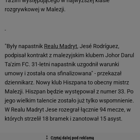
Ta'zim występującego w najwyższej klasie
rozgrywkowej w Malezji.
"Były napastnik
Realu Madryt
, Jesé Rodríguez,
podpisał kontrakt z malezyjskim klubem Johor Darul
Ta'zim FC. 31-letni napastnik uzgodnił warunki
umowy i została ona sfinalizowana" - przekazał
dziennikarz. Nowy klub Hiszpana to obecny mistrz
Malezji. Hiszpan będzie występował z numer 33. Po
jego wielkim talencie zostało już tylko wspomnienie.
W Realu Madryt Jese rozegrał łącznie 94 mecze, w
których strzelił 18 bramek i zanotował 15 asyst.