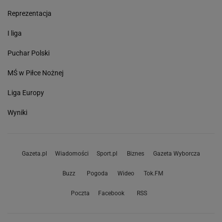
Reprezentacja
I liga
Puchar Polski
MŚ w Piłce Nożnej
Liga Europy
Wyniki
Gazeta.pl
Wiadomości
Sport.pl
Biznes
Gazeta Wyborcza
Buzz
Pogoda
Wideo
Tok.FM
Poczta
Facebook
RSS