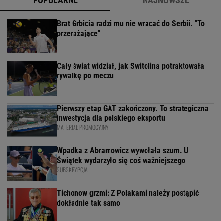
POPULARNE
NAJNOWSZE
Brat Grbicia radzi mu nie wracać do Serbii. "To
przerażające"
Cały świat widział, jak Switolina potraktowała
rywalkę po meczu
Pierwszy etap GAT zakończony. To strategiczna
inwestycja dla polskiego eksportu
MATERIAŁ PROMOCYJNY
Wpadka z Abramowicz wywołała szum. U
Świątek wydarzyło się coś ważniejszego
SUBSKRYPCJA
Tichonow grzmi: Z Polakami należy postąpić
dokładnie tak samo