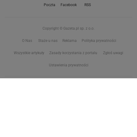
Poczta
Facebook
RSS
Copyright © Gazeta.pl sp. z o.o.
O Nas
Staże u nas
Reklama
Polityka prywatności
Wszystkie artykuły
Zasady korzystania z portalu
Zgłoś uwagi
Ustawienia prywatności
Właściciel niniejszego serwisu nie wyraża zgody na zwielokrotnianie ani inne
korzystanie z utworów rozpowszechnionych w tym serwisie, w celu
eksploracji tekstów i danych. Więcej informacji w
zastrzeżeniu dot. eksploracji tekstów i danych
Treści z
serwisów internetowych Grupy Wyborcza.pl
oraz serwisu tokfm.pl
prezentujemy w ramach komercyjnej współpracy z ich wydawcami:
Wyborcza sp. z o.o. oraz Grupą Radiową Agory sp. z o.o.
Wybrane treści z serwisu Sport.pl są dostępne po wykupieniu płatnej
subskrypcji