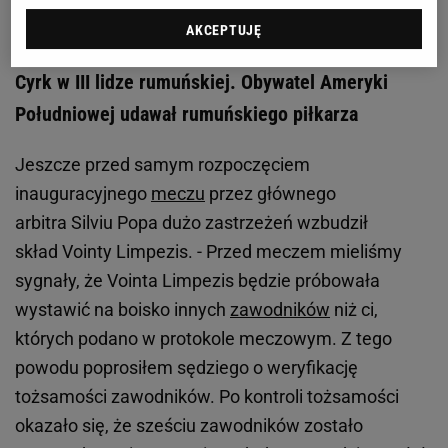
ale powrót Szczęsnego może być wyjątkowy
AKCEPTUJĘ
Cyrk w III lidze rumuńskiej. Obywatel Ameryki
Południowej udawał rumuńskiego piłkarza
Jeszcze przed samym rozpoczęciem
inauguracyjnego
meczu
przez głównego
arbitra Silviu Popa dużo zastrzeżeń wzbudził
skład Vointy Limpezis. - Przed meczem mieliśmy
sygnały, że Vointa Limpezis będzie próbowała
wystawić na boisko innych
zawodników
niż ci,
których podano w protokole meczowym. Z tego
powodu poprosiłem sędziego o weryfikację
tożsamości zawodników. Po kontroli tożsamości
okazało się, że sześciu zawodników zostało