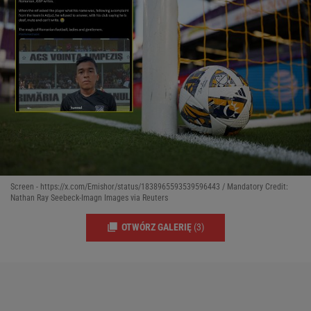
Screen - https://x.com/Emishor/status/1838965593539596443 / Mandatory Credit:
Nathan Ray Seebeck-Imagn Images via Reuters
OTWÓRZ GALERIĘ
(3)