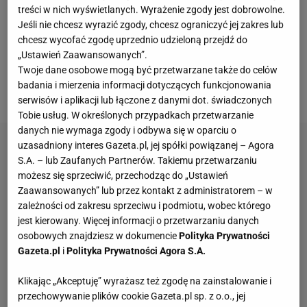
treści w nich wyświetlanych. Wyrażenie zgody jest dobrowolne.
z Vointą Limpezis w ramach 1. kolejki III
ligi
Jeśli nie chcesz wyrazić zgody, chcesz ograniczyć jej zakres lub
rumuńskiej. Mecz zakończył się zwycięstwem Voity
chcesz wycofać zgodę uprzednio udzieloną przejdź do
Limprezis 1:0. O tym spotkaniu praktycznie nikt by
„Ustawień Zaawansowanych”.
Twoje dane osobowe mogą być przetwarzane także do celów
nie pisał, gdyby nie wydarzenia, które rozegrały się
badania i mierzenia informacji dotyczących funkcjonowania
przed i w trakcie potyczki.
serwisów i aplikacji lub łączone z danymi dot. świadczonych
Tobie usług. W określonych przypadkach przetwarzanie
danych nie wymaga zgody i odbywa się w oparciu o
uzasadniony interes Gazeta.pl, jej spółki powiązanej – Agora
S.A. – lub Zaufanych Partnerów. Takiemu przetwarzaniu
możesz się sprzeciwić, przechodząc do „Ustawień
Zaawansowanych” lub przez kontakt z administratorem – w
zależności od zakresu sprzeciwu i podmiotu, wobec którego
jest kierowany. Więcej informacji o przetwarzaniu danych
osobowych znajdziesz w dokumencie
Polityka Prywatności
Gazeta.pl
i
Polityka Prywatności Agora S.A.
Klikając „Akceptuję” wyrażasz też zgodę na zainstalowanie i
przechowywanie plików cookie Gazeta.pl sp. z o.o., jej