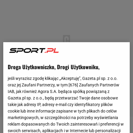
Droga Użytkowniczko, Drogi Użytkowniku,
jeśli wyrazisz zgodę klikając „Akceptuję”, Gazeta.pl sp. z o.o.
oraz jej Zaufani Partnerzy, w tym [
676
] Zaufanych Partnerów
IAB, jak również Agora S.A. będąca spółką powiązaną z
Gazeta.pl sp. z o.o., będą przetwarzać Twoje dane osobowe
takie jak adresy IP, adresy e-mail czy identyfikatory plików
cookie lub inne informacje zapisane w tych plikach do celów
marketingowych, w szczególności na potrzeby wyświetlania
reklam dopasowanych do Twoich zainteresowań i preferencji w
Pod koniec sierpnia CSM Adjud zmierzył się u siebie
swoich serwisach, aplikacjach i w Internecie lub personalizacji