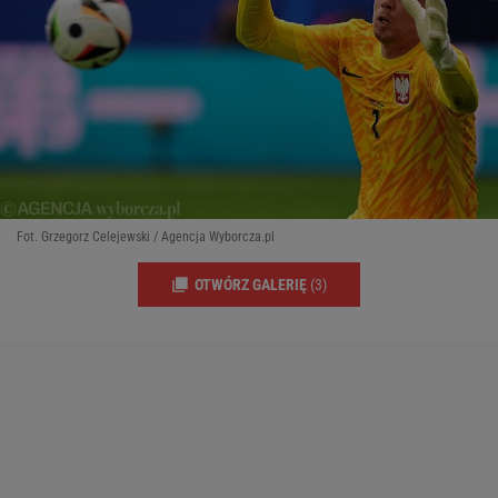
Fot. Grzegorz Celejewski / Agencja Wyborcza.pl
OTWÓRZ GALERIĘ
(3)