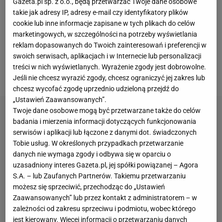
zależało, by mieć jakościowego bramkarza na czas
Gazeta.pl sp. z o.o., będą przetwarzać Twoje dane osobowe
takie jak adresy IP, adresy e-mail czy identyfikatory plików
rehabilitacji Marca-Andre ter Stegena, który zerwał
cookie lub inne informacje zapisane w tych plikach do celów
ścięgna rzepki kolana i wypadł z gry na osiem
marketingowych, w szczególności na potrzeby wyświetlania
miesięcy. Rozmowy przebiegły sprawnie i szybko,
reklam dopasowanych do Twoich zainteresowań i preferencji w
swoich serwisach, aplikacjach i w Internecie lub personalizacji
tak samo jak sprawa zadośćuczynienia dla
treści w nich wyświetlanych. Wyrażenie zgody jest dobrowolne.
Juventusu za przejście do innego giganta.
Jeśli nie chcesz wyrazić zgody, chcesz ograniczyć jej zakres lub
chcesz wycofać zgodę uprzednio udzieloną przejdź do
„Ustawień Zaawansowanych”.
Twoje dane osobowe mogą być przetwarzane także do celów
badania i mierzenia informacji dotyczących funkcjonowania
serwisów i aplikacji lub łączone z danymi dot. świadczonych
Tobie usług. W określonych przypadkach przetwarzanie
danych nie wymaga zgody i odbywa się w oparciu o
uzasadniony interes Gazeta.pl, jej spółki powiązanej – Agora
S.A. – lub Zaufanych Partnerów. Takiemu przetwarzaniu
możesz się sprzeciwić, przechodząc do „Ustawień
Zaawansowanych” lub przez kontakt z administratorem – w
zależności od zakresu sprzeciwu i podmiotu, wobec którego
jest kierowany. Więcej informacji o przetwarzaniu danych