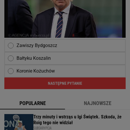
Zawiszy Bydgoszcz
Bałtyku Koszalin
Koronie Kożuchów
NASTĘPNE PYTANIE
POPULARNE
NAJNOWSZE
Trzy minuty i wstrząs u Igi Świątek. Szkoda, że
Roig tego nie widział
SUBSKRYPCJA