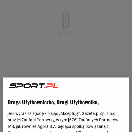
Droga Użytkowniczko, Drogi Użytkowniku,
Wojciech Szczęsny nie stawiał zaporowych
jeśli wyrazisz zgodę klikając „Akceptuję”, Gazeta.pl sp. z o.o.
warunków finansowych, ale chciał być numerem
oraz jej Zaufani Partnerzy, w tym [
676
] Zaufanych Partnerów
jeden w bramce
FC Barcelony
. "Blaugranie" bardzo
IAB, jak również Agora S.A. będąca spółką powiązaną z