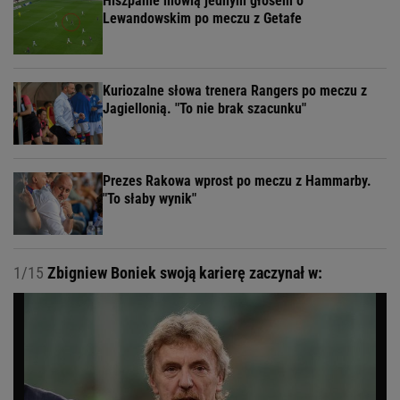
Hiszpanie mówią jednym głosem o
Lewandowskim po meczu z Getafe
Kuriozalne słowa trenera Rangers po meczu z
Jagiellonią. "To nie brak szacunku"
Prezes Rakowa wprost po meczu z Hammarby.
"To słaby wynik"
1/15
Zbigniew Boniek swoją karierę zaczynał w: