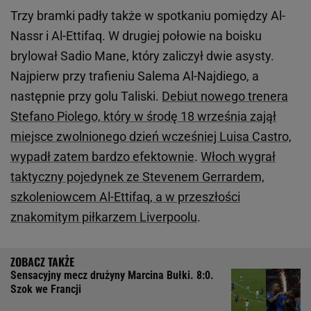
Trzy bramki padły także w spotkaniu pomiędzy Al-
Nassr i Al-Ettifaq. W drugiej połowie na boisku
brylował Sadio Mane, który zaliczył dwie asysty.
Najpierw przy trafieniu Salema Al-Najdiego, a
następnie przy golu Taliski.
Debiut nowego trenera
Stefano Piolego, który w środę 18 września zajął
miejsce zwolnionego dzień wcześniej Luisa Castro,
wypadł zatem bardzo efektownie
.
Włoch wygrał
taktyczny pojedynek ze Stevenem Gerrardem,
szkoleniowcem Al-Ettifaq, a w przeszłości
znakomitym piłkarzem Liverpoolu
.
Sensacyjny mecz drużyny Marcina Bułki. 8:0.
Szok we Francji