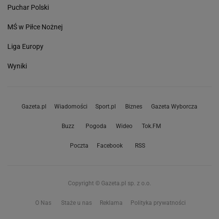
Puchar Polski
MŚ w Piłce Nożnej
Liga Europy
Wyniki
Gazeta.pl
Wiadomości
Sport.pl
Biznes
Gazeta Wyborcza
Buzz
Pogoda
Wideo
Tok.FM
Poczta
Facebook
RSS
Copyright © Gazeta.pl sp. z o.o.
O Nas
Staże u nas
Reklama
Polityka prywatności