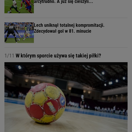
arcytrudno. A już się cieszyli...
Lech uniknął totalnej kompromitacji.
Zdecydował gol w 81. minucie
1/11
W którym sporcie używa się takiej piłki?