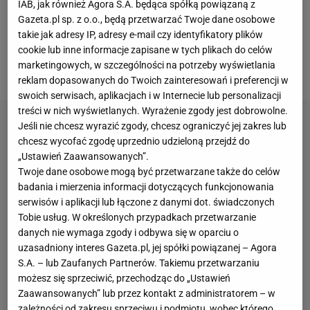
IAB, jak również Agora S.A. będąca spółką powiązaną z
niedawnym meczu azjatyckiej Ligi Mistrzów z iracką
Gazeta.pl sp. z o.o., będą przetwarzać Twoje dane osobowe
Al-Shortą (1:1) z powodu infekcji wirusowej
.
takie jak adresy IP, adresy e-mail czy identyfikatory plików
Portugalczyk wrócił do składu na piątkowe
cookie lub inne informacje zapisane w tych plikach do celów
marketingowych, w szczególności na potrzeby wyświetlania
spotkanie ligowe z Al-Ettifaq i od razu zrobił różnicę.
reklam dopasowanych do Twoich zainteresowań i preferencji w
swoich serwisach, aplikacjach i w Internecie lub personalizacji
treści w nich wyświetlanych. Wyrażenie zgody jest dobrowolne.
Jeśli nie chcesz wyrazić zgody, chcesz ograniczyć jej zakres lub
chcesz wycofać zgodę uprzednio udzieloną przejdź do
„Ustawień Zaawansowanych”.
Twoje dane osobowe mogą być przetwarzane także do celów
badania i mierzenia informacji dotyczących funkcjonowania
serwisów i aplikacji lub łączone z danymi dot. świadczonych
Tobie usług. W określonych przypadkach przetwarzanie
danych nie wymaga zgody i odbywa się w oparciu o
uzasadniony interes Gazeta.pl, jej spółki powiązanej – Agora
S.A. – lub Zaufanych Partnerów. Takiemu przetwarzaniu
możesz się sprzeciwić, przechodząc do „Ustawień
Zaawansowanych” lub przez kontakt z administratorem – w
zależności od zakresu sprzeciwu i podmiotu, wobec którego