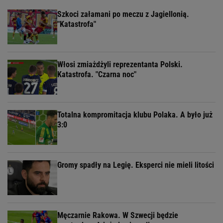
Szkoci załamani po meczu z Jagiellonią.
"Katastrofa"
Włosi zmiażdżyli reprezentanta Polski.
Katastrofa. "Czarna noc"
Totalna kompromitacja klubu Polaka. A było już
3:0
Gromy spadły na Legię. Eksperci nie mieli litości
Męczarnie Rakowa. W Szwecji będzie