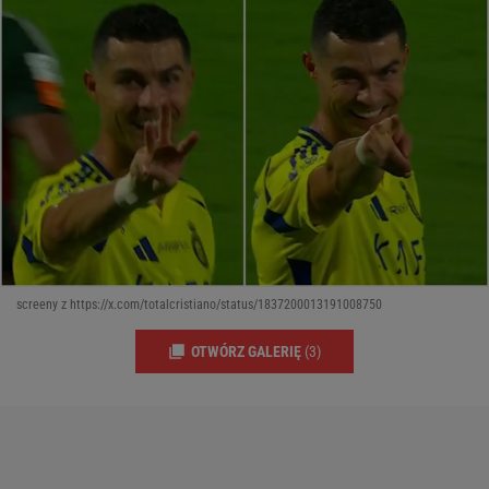
screeny z https://x.com/totalcristiano/status/1837200013191008750
OTWÓRZ GALERIĘ
(3)