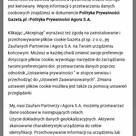
jest kierowany. Więcej informacji o przetwarzaniu danych
osobowych znajdziesz w dokumencie
Polityka Prywatności
Gazeta.pl
i
Polityka Prywatności Agora S.A.
Klikając „Akceptuję” wyrażasz też zgodę na zainstalowanie i
przechowywanie plików cookie Gazeta.pl sp. z o.o., jej
Zaufanych Partnerów i Agora S.A. na Twoim urządzeniu
końcowym. Możesz w każdej chwili zmienić swoje preferencje
dotyczące plików cookie, wywołując narzędzie do zarządzania
twoimi preferencjami dot. przetwarzania danych poprzez
odnośnik „Ustawienia prywatności ” w stopce serwisu i
przechodząc do „Ustawień Zaawansowanych”. Zmiana
ustawień plików cookie możliwa jest także za pomocą ustawień
przeglądarki.
My, nasi Zaufani Partnerzy i Agora S.A. możemy przetwarzać
dane osobowe w następujących celach:
Użycie dokładnych danych geolokalizacyjnych. Aktywne
Zobacz wideo
Robert Lewandowski i Sebastian Mila
skanowanie charakterystyki urządzenia do celów
znów razem w akcji! Ależ sceneria
identyfikacji. Przechowywanie informacji na urządzeniu lub