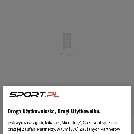
Droga Użytkowniczko, Drogi Użytkowniku,
jeśli wyrazisz zgodę klikając „Akceptuję”, Gazeta.pl sp. z o.o.
Cristiano Ronaldo nie mógł pomóc Al-Nassr w
oraz jej Zaufani Partnerzy, w tym [
676
] Zaufanych Partnerów