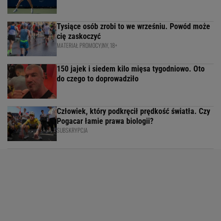
Tysiące osób zrobi to we wrześniu. Powód może
cię zaskoczyć
MATERIAŁ PROMOCYJNY, 18+
150 jajek i siedem kilo mięsa tygodniowo. Oto
do czego to doprowadziło
Człowiek, który podkręcił prędkość światła. Czy
Pogacar łamie prawa biologii?
SUBSKRYPCJA