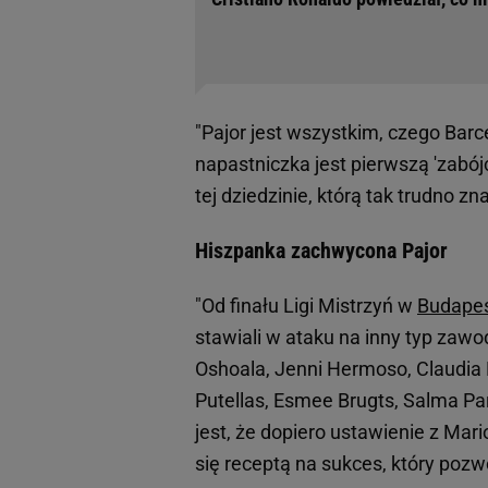
"Pajor jest wszystkim, czego Barce
napastniczka jest pierwszą 'zabój
tej dziedzinie, którą tak trudno zn
Hiszpanka zachwycona Pajor
"Od finału Ligi Mistrzyń w
Budapes
stawiali w ataku na inny typ zawod
Oshoala, Jenni Hermoso, Claudia 
Putellas, Esmee Brugts, Salma Par
jest, że dopiero ustawienie z Mari
się receptą na sukces, który pozwol