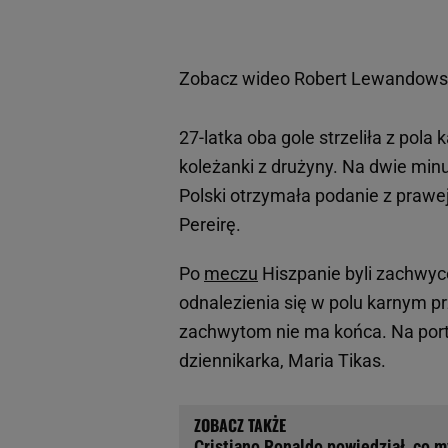
Zobacz wideo
Robert Lewandowski
27-latka oba gole strzeliła z pola
koleżanki z drużyny. Na dwie mi
Polski otrzymała podanie z prawej
Pereirę.
Po
meczu
Hiszpanie byli zachwyce
odnalezienia się w polu karnym pr
zachwytom nie ma końca. Na porta
dziennikarka, Maria Tikas.
Cristiano Ronaldo powiedział, co 