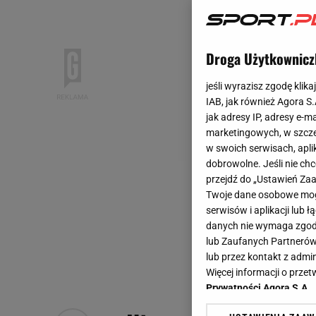
Droga Użytkownicz
jeśli wyrazisz zgodę klika
IAB, jak również Agora S
jak adresy IP, adresy e-m
marketingowych, w szcze
w swoich serwisach, aplik
dobrowolne. Jeśli nie ch
przejdź do „Ustawień Z
Twoje dane osobowe mogą
serwisów i aplikacji lub
danych nie wymaga zgody 
lub Zaufanych Partnerów
lub przez kontakt z admi
Więcej informacji o prz
Prywatności Agora S.A.