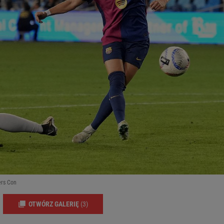
ers Con
OTWÓRZ GALERIĘ
(3)