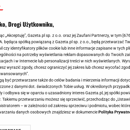
ko, Drogi Użytkowniku,
jąc „Akceptuję”, Gazeta.pl sp. z o.o. oraz jej Zaufani Partnerzy, w tym [
67
.A. będąca spółką powiązaną z Gazeta.pl sp. z o.o., będą przetwarzać T
ail czy identyfikatory plików cookie lub inne informacje zapisane w tych p
gólności na potrzeby wyświetlania reklam dopasowanych do Twoich zain
acjach i w Internecie lub personalizacji treści w nich wyświetlanych. Wyr
cesz wyrazić zgody, chcesz ograniczyć jej zakres lub chcesz wycofać zgo
aawansowanych”.
 być przetwarzane także do celów badania i mierzenia informacji dot
 łączone z danymi dot. świadczonych Tobie usług. W określonych przypad
i odbywa się w oparciu o uzasadniony interes Gazeta.pl, jej spółki powi
. Takiemu przetwarzaniu możesz się sprzeciwić, przechodząc do „Ust
nistratorem – w zależności od zakresu sprzeciwu i podmiotu, wobec które
etwarzaniu danych osobowych znajdziesz w dokumencie
Polityka Prywatn