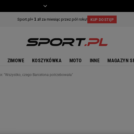
ZIECKO
MOTO
ZIMOWE
KOSZYKÓWKA
MOTO
INNE
MAGAZYN S
or. "Wszystko, czego Barcelona potrzebowała"