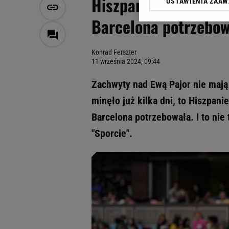
Hiszpanie zakochali 
USTAWIENIA ZAA
Klikając „Akceptuję” wyra
Zaufanych Partnerów i A
Barcelona potrzebow
dotyczące plików cookie,
odnośnik „Ustawienia pr
plików cookie możliwa je
Konrad Ferszter
11 września 2024, 09:44
My, nasi Zaufani Partne
Użycie dokładnych danych
Zachwyty nad Ewą Pajor nie mają 
Przechowywanie informacji
minęło już kilka dni, to Hiszpani
badnie odbiorców i uleps
Barcelona potrzebowała. I to nie 
"Sporcie".