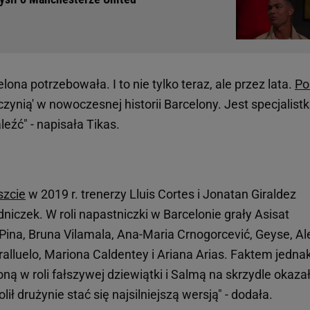
lona potrzebowała. I to nie tylko teraz, ale przez lata.
Po
czynią' w nowoczesnej historii Barcelony. Jest specjalist
aleźć" - napisała Tikas.
zcie
w 2019 r. trenerzy Lluis Cortes i Jonatan Giraldez
niczek. W roli napastniczki w Barcelonie grały Asisat
Pina, Bruna Vilamala, Ana-Maria Crnogorcević, Geyse, Al
alluelo, Mariona Caldentey i Ariana Arias. Faktem jedna
oną w roli fałszywej dziewiątki i Salmą na skrzydle okaza
ił drużynie stać się najsilniejszą wersją" - dodała.