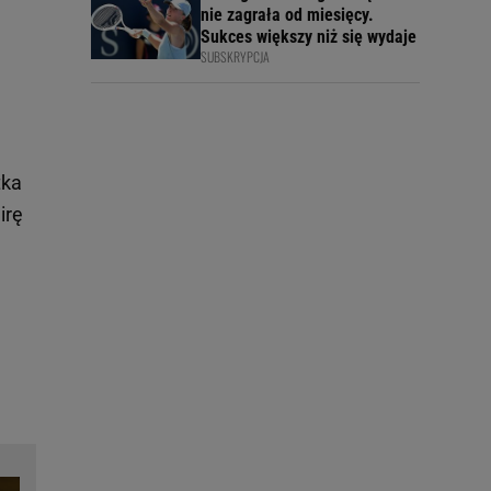
nie zagrała od miesięcy.
Sukces większy niż się wydaje
SUBSKRYPCJA
tka
irę