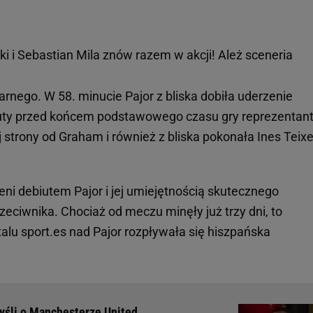
 i Sebastian Mila znów razem w akcji! Ależ sceneria
 karnego. W 58. minucie Pajor z bliska dobiła uderzenie
nuty przed końcem podstawowego czasu gry reprezentan
 strony od Graham i również z bliska pokonała Ines Teixe
ni debiutem Pajor i jej umiejętnością skutecznego
zeciwnika. Chociaż od meczu minęły już trzy dni, to
lu sport.es nad Pajor rozpływała się hiszpańska
myśli o Manchesterze United