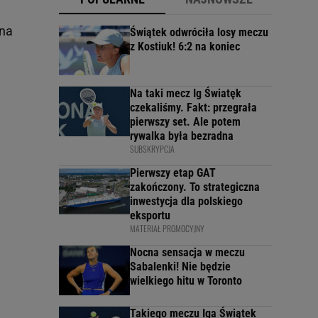
ona
Świątek odwróciła losy meczu
z Kostiuk! 6:2 na koniec
Na taki mecz Ig Światęk
czekaliśmy. Fakt: przegrała
pierwszy set. Ale potem
rywalka była bezradna
SUBSKRYPCJA
Pierwszy etap GAT
zakończony. To strategiczna
inwestycja dla polskiego
eksportu
MATERIAŁ PROMOCYJNY
Nocna sensacja w meczu
Sabalenki! Nie będzie
wielkiego hitu w Toronto
Takiego meczu Iga Świątek