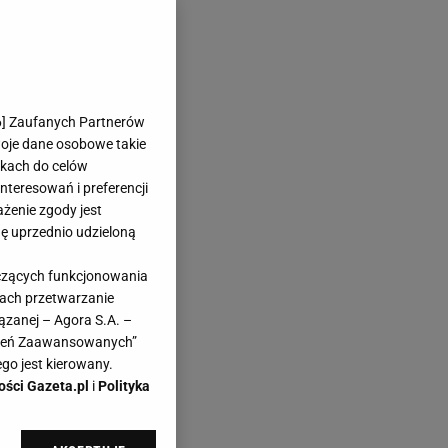
6
] Zaufanych Partnerów
woje dane osobowe takie
likach do celów
teresowań i preferencji
ażenie zgody jest
dę uprzednio udzieloną
yczących funkcjonowania
kach przetwarzanie
ązanej – Agora S.A. –
awień Zaawansowanych”
go jest kierowany.
ości Gazeta.pl
i
Polityka