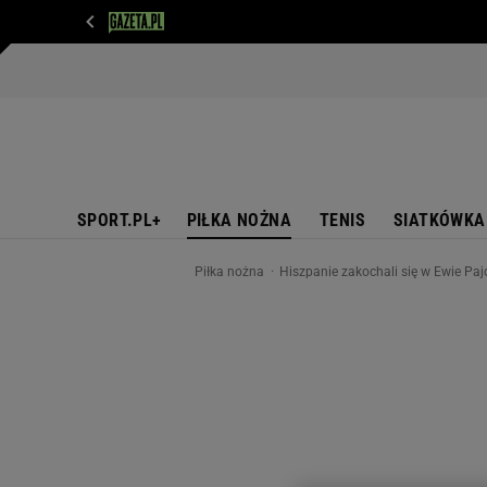
WIADOMOŚCI
NEXT
SPORT
PLOTEK
D
SPORT.PL+
PIŁKA NOŻNA
TENIS
SIATKÓWKA
Piłka nożna
Hiszpanie zakochali się w Ewie Paj