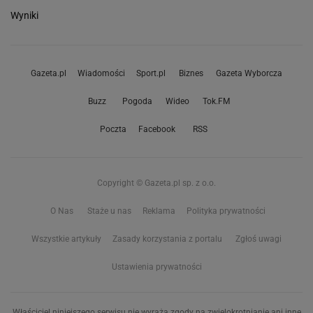
Wyniki
Gazeta.pl
Wiadomości
Sport.pl
Biznes
Gazeta Wyborcza
Buzz
Pogoda
Wideo
Tok.FM
Poczta
Facebook
RSS
Copyright © Gazeta.pl sp. z o.o.
O Nas
Staże u nas
Reklama
Polityka prywatności
Wszystkie artykuły
Zasady korzystania z portalu
Zgłoś uwagi
Ustawienia prywatności
Właściciel niniejszego serwisu nie wyraża zgody na zwielokrotnianie ani inne