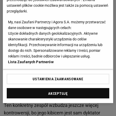
Zobacz wideo
Borek ma pretensje po walce Adamek
ustawień plików cookie możliwa jest także za pomocą ustawień
vs Don Kasjo! "To trzeba respektować"
przeglądarki.
My, nasi Zaufani Partnerzy i Agora S.A. możemy przetwarzać
Polska jest pełna ludzi, którym z Białorusią nie po
dane osobowe w następujących celach:
drodze
Użycie dokładnych danych geolokalizacyjnych. Aktywne
skanowanie charakterystyki urządzenia do celów
Wszystko oczywiście z uwagi na białoruski rodowód
identyfikacji. Przechowywanie informacji na urządzeniu lub
dostęp do nich. Spersonalizowane reklamy i treści, pomiar
tego klubu. Ten kraj od początku wojny jawnie
reklam i treści, badnie odbiorców i ulepszanie usług.
współpracuje z Rosją Władimira Putina w krwawym
Lista Zaufanych Partnerów
ataku na Ukrainę, a sportowcy stamtąd nierzadko
muszą występować bez flagi (jak w
tenisie
) lub nie
USTAWIENIA ZAAWANSOWANE
mogą w ogóle tego robić. W piłce nożnej akurat
mogą i choć białoruski futbol jest w totalnym
AKCEPTUJĘ
kryzysie, Dynamo dostało się do Ligi Konferencji.
Ten konkretny zespół wzbudza jeszcze więcej
kontrowersji, bo jego kibicem jest sam dyktator