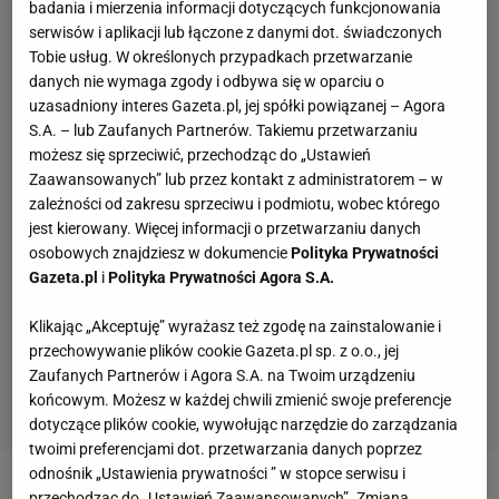
badania i mierzenia informacji dotyczących funkcjonowania
serwisów i aplikacji lub łączone z danymi dot. świadczonych
Tobie usług. W określonych przypadkach przetwarzanie
danych nie wymaga zgody i odbywa się w oparciu o
uzasadniony interes Gazeta.pl, jej spółki powiązanej – Agora
S.A. – lub Zaufanych Partnerów. Takiemu przetwarzaniu
możesz się sprzeciwić, przechodząc do „Ustawień
Zaawansowanych” lub przez kontakt z administratorem – w
zależności od zakresu sprzeciwu i podmiotu, wobec którego
jest kierowany. Więcej informacji o przetwarzaniu danych
osobowych znajdziesz w dokumencie
Polityka Prywatności
Gazeta.pl
i
Polityka Prywatności Agora S.A.
Klikając „Akceptuję” wyrażasz też zgodę na zainstalowanie i
przechowywanie plików cookie Gazeta.pl sp. z o.o., jej
Zaufanych Partnerów i Agora S.A. na Twoim urządzeniu
końcowym. Możesz w każdej chwili zmienić swoje preferencje
dotyczące plików cookie, wywołując narzędzie do zarządzania
twoimi preferencjami dot. przetwarzania danych poprzez
odnośnik „Ustawienia prywatności ” w stopce serwisu i
przechodząc do „Ustawień Zaawansowanych”. Zmiana