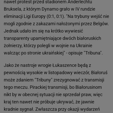
nawet protest przed stadionem Anderlechtu
Bruksela, z którym Dynamo grało w IV rundzie
eliminacji Ligi Europy (0:1, 0:1). "Na trybuny wejść nie
mogli zgodnie z zakazami nałożonymi przez Belgów.
Jednak udało im się na krótko wywiesić
transparenty upamiętniające dwóch białoruskich
żołnierzy, którzy polegli w wojnie na Ukrainie
walcząc po stronie ukraińskiej" - opisuje "Tribuna".
Jako że nastroje wrogie Łukaszence będą z
pewnością wysokie w listopadowy wieczór, Białoruś
może zdaniem "Tribuny" zrezygnować z transmisji
tego meczu. Pirackiej transmisji, bo Białorusinom
nikt by w obecnej sytuacji nie sprzedał praw, więc
kraj ten nawet nie próbuje ukrywać, że jawnie
kradnie sygnał. Zwłaszcza przy okazji wydarzeń