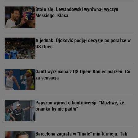
Stało się. Lewandowski wyrównał wyczyn
Messiego. Klasa
A jednak. Djoković podjął decyzję po porażce w
US Open
Gauff wyrzucona z US Open! Koniec marzeń. Co
za sensacja
Papszun wprost o kontrowersji. "Możliwe, że
bramka by nie padła"
Barcelona zagrała w "finale" miniturnieju. Tak