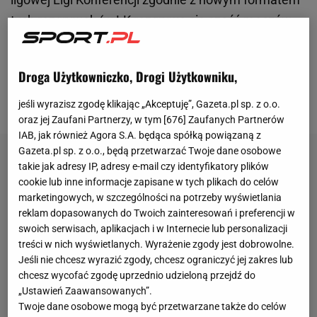
tych rozgrywek (w LK rozgrywa się sześć
mecz
ów
ligowych, a nie osiem jak w Lidze Europy oraz
Lidze
Mistrzów
). U siebie warszawianie zmierzą się z
Droga Użytkowniczko, Drogi Użytkowniku,
Lugano, Betisem oraz Dynamem Mińsk i to właśnie
ten trzeci mecz wzbudza sporo emocji.
jeśli wyrazisz zgodę klikając „Akceptuję”, Gazeta.pl sp. z o.o.
oraz jej Zaufani Partnerzy, w tym [
676
] Zaufanych Partnerów
IAB, jak również Agora S.A. będąca spółką powiązaną z
Gazeta.pl sp. z o.o., będą przetwarzać Twoje dane osobowe
takie jak adresy IP, adresy e-mail czy identyfikatory plików
cookie lub inne informacje zapisane w tych plikach do celów
marketingowych, w szczególności na potrzeby wyświetlania
reklam dopasowanych do Twoich zainteresowań i preferencji w
swoich serwisach, aplikacjach i w Internecie lub personalizacji
treści w nich wyświetlanych. Wyrażenie zgody jest dobrowolne.
Jeśli nie chcesz wyrazić zgody, chcesz ograniczyć jej zakres lub
chcesz wycofać zgodę uprzednio udzieloną przejdź do
„Ustawień Zaawansowanych”.
Twoje dane osobowe mogą być przetwarzane także do celów