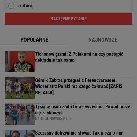
zorbing
NASTĘPNE PYTANIE
POPULARNE
NAJNOWSZE
Tichonow grzmi: Z Polakami należy postąpić
dokładnie tak samo
Górnik Zabrze przegrał z Ferencvarosem.
Wicemistrz Polski ma czego żałować [ZAPIS
RELACJI]
Tysiące osób zrobi to we wrześniu. Powód może
cię zaskoczyć
MATERIAŁ PROMOCYJNY, 18+
Szczęsny dotrzymuje słowa. Tak piszą o nim