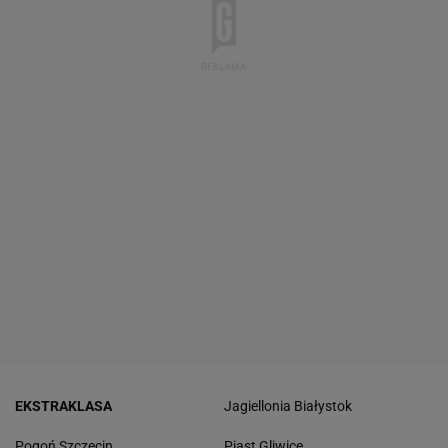
EKSTRAKLASA
Jagiellonia Białystok
Pogoń Szczecin
Piast Gliwice