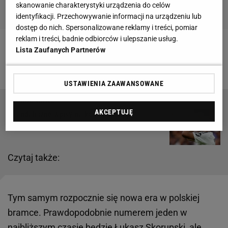
skanowanie charakterystyki urządzenia do celów
identyfikacji. Przechowywanie informacji na urządzeniu lub
dostęp do nich. Spersonalizowane reklamy i treści, pomiar
reklam i treści, badnie odbiorców i ulepszanie usług.
Lista Zaufanych Partnerów
Zobacz wideo
Wesley Sneijder wybrał!
Lewandowski czy van Nistelrooy?
USTAWIENIA ZAAWANSOWANE
AKCEPTUJĘ
Skandaliczne wpisy na koncie Mbappe!
Prawda szybko wyszła na jaw
Czytaj także:
Tym samym rozpocznie się nowa era w polskiej
bramce. Prawdopodobnie numerem jeden w
najbliższym czasie będzie Łukasz Skorupski, ale