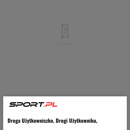
We wtorek we wczesnych godzinach
Droga Użytkowniczko, Drogi Użytkowniku,
popołudniowych Wojciech Szczęsny zdecydował się