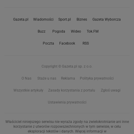
Gazeta.pl
Wiadomości
Sport.pl
Biznes
Gazeta Wyborcza
Buzz
Pogoda
Wideo
Tok.FM
Poczta
Facebook
RSS
Copyright © Gazeta.pl sp. z o.o.
O Nas
Staże u nas
Reklama
Polityka prywatności
Wszystkie artykuły
Zasady korzystania z portalu
Zgłoś uwagi
Ustawienia prywatności
Właściciel niniejszego serwisu nie wyraża zgody na zwielokrotnianie ani inne
korzystanie z utworów rozpowszechnionych w tym serwisie, w celu
eksploracji tekstów i danych. Więcej informacji w